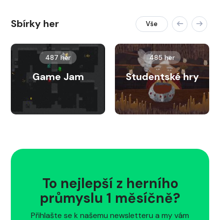
Sbírky her
Vše
487 her
485 her
Game Jam
Studentské hry
To nejlepší z herního
průmyslu 1 měsíčně?
Přihlašte se k našemu newsletteru a my vám