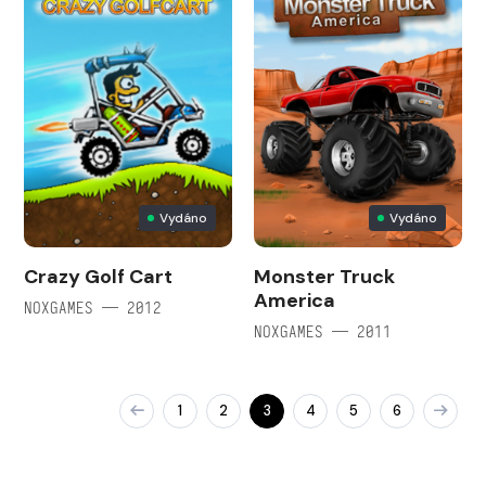
Vydáno
Vydáno
Crazy Golf Cart
Monster Truck
America
NOXGAMES — 2012
NOXGAMES — 2011
1
2
3
4
5
6