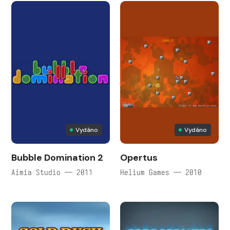
Vydáno
Vydáno
Bubble Domination 2
Opertus
Aimia Studio — 2011
Helium Games — 2010