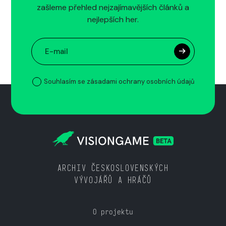
zašleme přehled nejzajímavějších článků a
nejlepších her.
Souhlasím se zásadami ochrany osobních údajů
ARCHIV ČESKOSLOVENSKÝCH
VÝVOJÁŘŮ A HRÁČŮ
O projektu