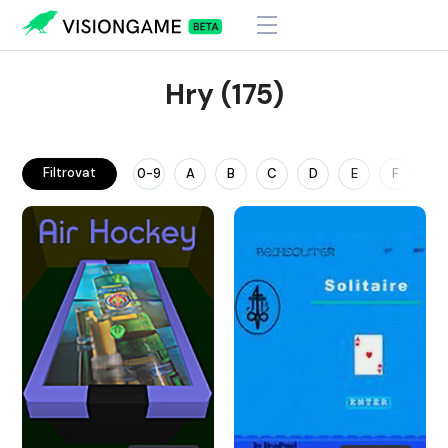
Hry (175)
Filtrovat
0-9
A
B
C
D
E
F
G