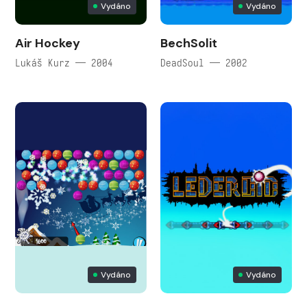
Vydáno
Vydáno
Air Hockey
BechSolit
Lukáš Kurz — 2004
DeadSoul — 2002
Vydáno
Vydáno