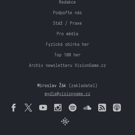
Redakce
Podpořte nás
Stáž / Praxe
Pro média
Fyzická sbírka her
Top 100 her
Archiv newsletteru VisionGame.cz
Miroslav Žák
(zakladatel)
mydla@visiongame.cz