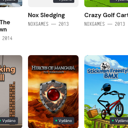
Nox Sledging
Crazy Golf Car
 The
NOXGAMES — 2013
NOXGAMES — 2013
own
 2014
Vydáno
Vydáno
Vydán