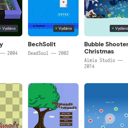
Vydáno
Vydáno
Vydán
y
BechSolit
Bubble Shoote
Christmas
 — 2004
DeadSoul — 2002
Aimia Studio —
2014