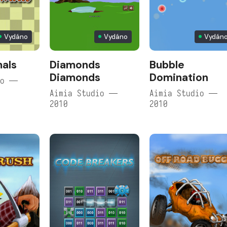
Vydáno
Vydáno
Vydán
mals
Diamonds
Bubble
Diamonds
Domination
io —
Aimia Studio —
Aimia Studio —
2010
2010