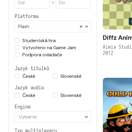
Platforma
Flash
Diffz Ani
Studentská hra
Aimia Stud
Vytvořeno na Game Jam
2012
Podpora ovladače
Jazyk titulků
České
Slovenské
Jazyk audia
České
Slovenské
Engine
Vyberte
Typ multiplayeru