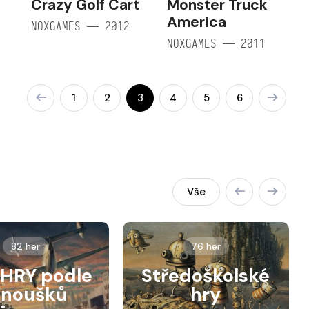
l
Crazy Golf Cart
Monster Truck
America
NOXGAMES — 2012
NOXGAMES — 2011
1
2
3
4
5
6
Vše
82 her
76 her
HRY podle
Středoškolské
anoušků
hry