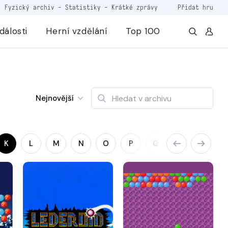
Fyzický archiv
-
Statistiky
-
Krátké zprávy
Přidat hru
dálosti
Herní vzdělání
Top 100
Nejnovější
K
L
M
N
O
P
Q
R
S