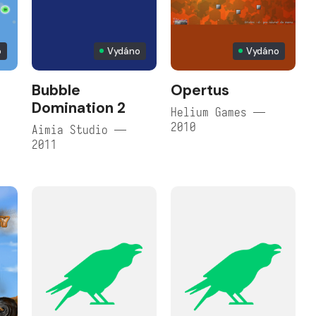
o
Vydáno
Vydáno
Bubble
Opertus
Domination 2
Helium Games —
2010
Aimia Studio —
2011