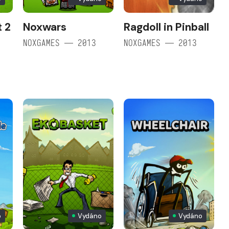
t 2
Noxwars
Ragdoll in Pinball
NOXGAMES — 2013
NOXGAMES — 2013
o
Vydáno
Vydáno