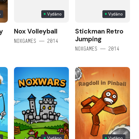
o
Vydáno
Vydáno
y
Nox Volleyball
Stickman Retro
Jumping
NOXGAMES — 2014
NOXGAMES — 2014
o
Vydáno
Vydáno