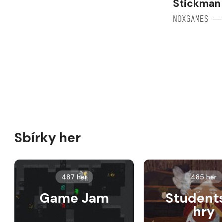
Stickman
NOXGAMES —
Sbírky her
487 her
485 her
Game Jam
Student
hry