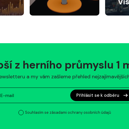
Vi
pší z herního průmyslu 1
ewsletteru a my vám zašleme přehled nejzajímavějších 
Přihlásit se k odběru
Souhlasím se zásadami ochrany osobních údajů