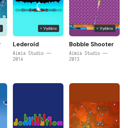
o
Vydáno
Vydáno
r
Lederoid
Bobble Shooter
Aimia Studio —
Aimia Studio —
2014
2013