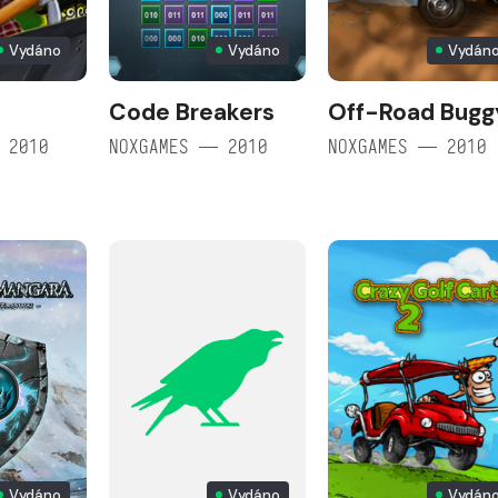
Vydáno
Vydáno
Vydán
h
Code Breakers
Off-Road Bugg
 2010
NOXGAMES — 2010
NOXGAMES — 2010
Vydáno
Vydáno
Vydán