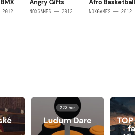
 BMX
Angry Gifts
Afro Basketbal
 2012
NOXGAMES — 2012
NOXGAMES — 2012
223 her
ské
Ludum Dare
TOP 
f