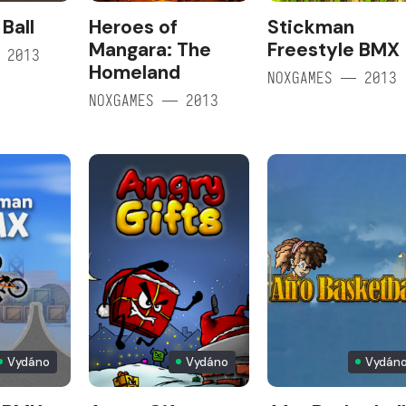
Ball
Heroes of
Stickman
Mangara: The
Freestyle BMX
 2013
Homeland
NOXGAMES — 2013
NOXGAMES — 2013
Vydáno
Vydáno
Vydán