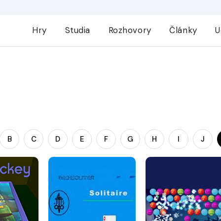
Hry
Studia
Rozhovory
Články
U
B
C
D
E
F
G
H
I
J