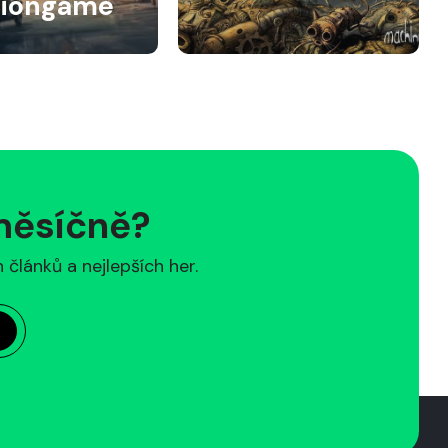
siongame
 měsíčně?
článků a nejlepších her.