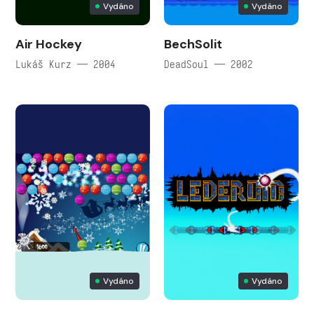
Vydáno
Vydáno
Air Hockey
BechSolit
Lukáš Kurz — 2004
DeadSoul — 2002
Vydáno
Vydáno