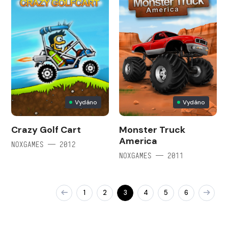
Vydáno
Vydáno
Crazy Golf Cart
Monster Truck
America
NOXGAMES — 2012
NOXGAMES — 2011
1
2
3
4
5
6