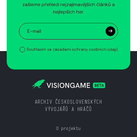
zašleme přehled nejzajímavějších článků a
nejlepších her.
Souhlasím se zásadami ochrany osobních údajů
ARCHIV ČESKOSLOVENSKÝCH
VÝVOJÁŘŮ A HRÁČŮ
O projektu