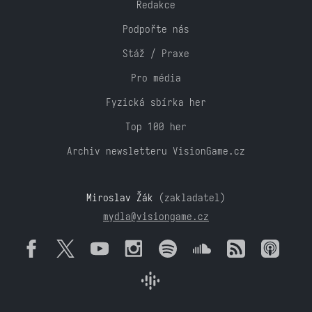
Redakce
Podpořte nás
Stáž / Praxe
Pro média
Fyzická sbírka her
Top 100 her
Archiv newsletteru VisionGame.cz
Miroslav Žák
(zakladatel)
mydla@visiongame.cz