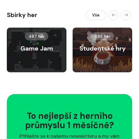
Sbírky her
Vše
487 her
485 her
Game Jam
Studentské hry
To nejlepší z herního
průmyslu 1 měsíčně?
Přihlašte se k našemu newsletteru a my vám