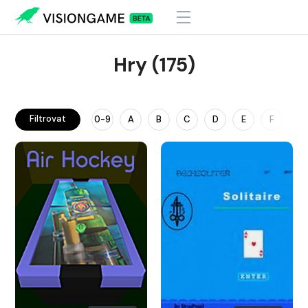
Hry (175)
Filtrovat
0-9
A
B
C
D
E
F
G