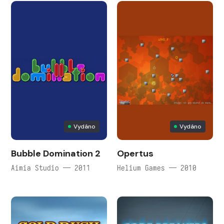
Vydáno
Vydáno
Bubble Domination 2
Opertus
Aimia Studio — 2011
Helium Games — 2010