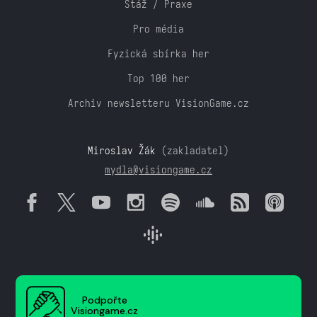
Stáž / Praxe
Pro média
Fyzická sbírka her
Top 100 her
Archiv newsletteru VisionGame.cz
Miroslav Žák
(zakladatel)
mydla@visiongame.cz
Podpořte
Visiongame.cz