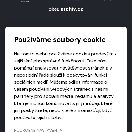
Podporují nás
Používáme soubory cookie
Na tomto webu používáme cookies především k
zajištění jeho správné funkčnosti. Také nám
pomáhají analyzovat návštěvnost stránek a v
neposlední řadě slouží k poskytování funkcí
sociálních médií. Můžeme sdílet informace o
vašem používání webových stránek s našimi
partnery pro sociální média, reklamu a analýzy,
kteří je mohou kombinovat s jinými údaji, které
Toto dílo podléhá licenci CC BY-NC-ND
jim poskytujete, nebo které shromažďují, když
Uveďte původ, neužívejte komerčně, nezpracovávejte.
používáte jejich služby.
Webarchivováno
PODROBNÉ NASTAVENÍ
Národní knihovnou ČR