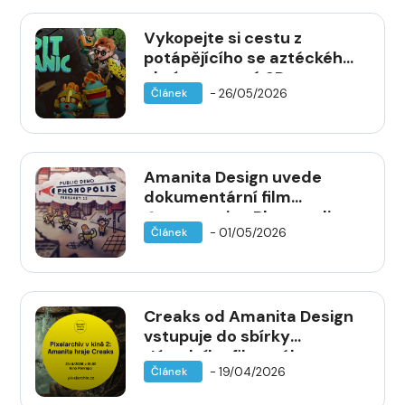
Vykopejte si cestu z
potápějícího se aztéckého
chrámu v nové 2D
- 26/05/2026
Článek
roguelike plošinovce
Amanita Design uvede
dokumentární film
Constructing Phonopolis —
- 01/05/2026
Článek
premiéra 12. května v Biu
Oko
Creaks od Amanita Design
vstupuje do sbírky
Národního filmového
- 19/04/2026
Článek
archivu — Pixelarchiv.cz
archivuje první českou hru