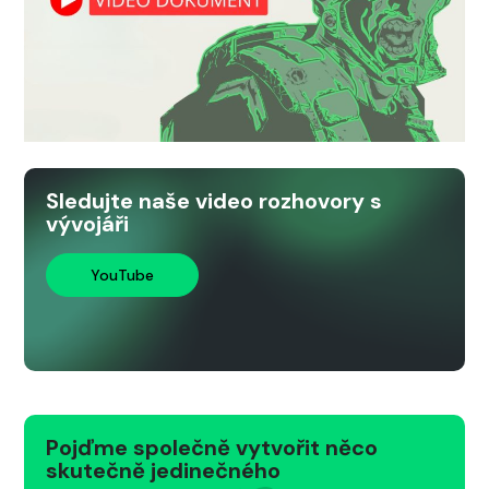
Sledujte naše video rozhovory s
vývojáři
YouTube
Pojďme společně vytvořit něco
skutečně jedinečného