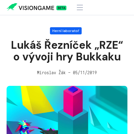
Visiongame
>
Lukáš Řezníček „RZE“ o vývoji hry Bukkaku
Herní laboratoř
Lukáš Řezníček „RZE“
o vývoji hry Bukkaku
Miroslav Žák – 05/11/2019