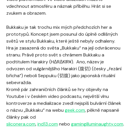
vdechnout atmosféru a náznak příběhu. Hrát si se
zvukem a obrazem.
Bukkaku je tak trochu mix mých předchozích her a
prototypů. Koncept jsem posunul do úplně odlišných
světů ve stylu Bukkaku, které ještě nebyly odhaleny.
Hra je zasazená do světa „Bukkaku“ na její odvrácenou
stranu. Právě proto svět s chrámem Bukkaku a
podtitulem Harakiry (HΔRΔKIR¥). Ano, název je
odvozen od vulgárnějšího Harakiri (腹切) (česky „řezání
břicha“) neboli Seppuku (切腹) jako japonská rituální
sebevražda.
Kromě pár zahraničních článků se hry objevily na
Youtube i v českém video podcastu, největší vlnu
kontroverze a medializace zvedl nejspíš bulvární článek
o názvu „Bukkaku“ na webu
geek.com
, pěkně napsané
články pak od
sliconera.com
,
ind13.com
nebo
gamingilluminaughty.com
.