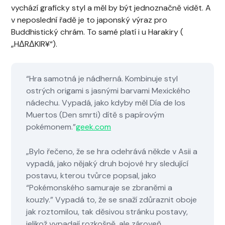
vychází graficky styl a měl by být jednoznačně vidět. A
v neposlední řadě je to japonský výraz pro
Buddhistický chrám. To samé platí i u Harakiry (
„HΔRΔKIR¥“).
“Hra samotná je nádherná. Kombinuje styl
ostrých origami s jasnými barvami Mexického
nádechu. Vypadá, jako kdyby měl Día de los
Muertos (Den smrti) dítě s papírovým
pokémonem.”
geek.com
„Bylo řečeno, že se hra odehrává někde v Asii a
vypadá, jako nějaký druh bojové hry sledující
postavu, kterou tvůrce popsal, jako
“Pokémonského samuraje se zbraněmi a
kouzly.” Vypadá to, že se snaží zdůraznit oboje
jak roztomilou, tak děsivou stránku postavy,
jelikož vypadají rozkošně, ale zároveň