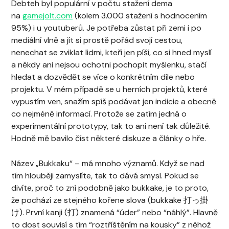
Debteh byl populární v počtu stažení dema
na
gamejolt.com
(kolem 3.000 stažení s hodnocením
95%) i u youtuberů. Je potřeba zůstat při zemi i po
mediální vlně a jít si prostě pořád svojí cestou,
nenechat se zviklat lidmi, kteří jen píší, co si hned myslí
a někdy ani nejsou ochotni pochopit myšlenku, stačí
hledat a dozvědět se více o konkrétním díle nebo
projektu. V mém případě se u herních projektů, které
vypustím ven, snažím spíš podávat jen indicie a obecně
co nejméně informací. Protože se zatím jedná o
experimentální prototypy, tak to ani není tak důležité.
Hodně mě bavilo číst některé diskuze a články o hře.
Název „Bukkaku“ – má mnoho významů. Když se nad
tím hlouběji zamyslíte, tak to dává smysl. Pokud se
divíte, proč to zní podobně jako bukkake, je to proto,
že pochází ze stejného kořene slova (bukkake 打っ掛
け). První kanji (打) znamená “úder” nebo “náhlý”. Hlavně
to dost souvisí s tím “roztříštěním na kousky” z něhož