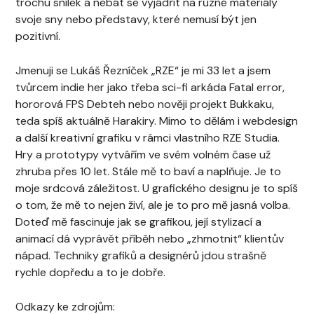
trochu snílek a nebát se vyjádřit na různé materiály
svoje sny nebo představy, které nemusí být jen
pozitivní.
Jmenuji se Lukáš Řezníček „RZE“ je mi 33 let a jsem
tvůrcem indie her jako třeba sci-fi arkáda Fatal error,
hororová FPS Debteh nebo nověji projekt Bukkaku,
teda spíš aktuálně Harakiry. Mimo to dělám i webdesign
a další kreativní grafiku v rámci vlastního RZE Studia.
Hry a prototypy vytvářím ve svém volném čase už
zhruba přes 10 let. Stále mě to baví a naplňuje. Je to
moje srdcová záležitost. U grafického designu je to spíš
o tom, že mě to nejen živí, ale je to pro mě jasná volba.
Doteď mě fascinuje jak se grafikou, její stylizací a
animací dá vyprávět příběh nebo „zhmotnit“ klientův
nápad. Techniky grafiků a designérů jdou strašně
rychle dopředu a to je dobře.
Odkazy ke zdrojům: