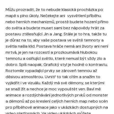
Můžu prozradit, že to nebude klasická procházka po
mapě s plno úkoly. Nečekejte ani vysvětlení příběhu
nebo herních mechanizmů, prostě budete hození přímo
do světa a budete muset sami bez nápovědy hrát za
postavu ztělesňující Jin a Jang. Stále je to hra, takže tu
je důraz na to, aby vaše postava ve světě temnoty a
světla našla klid. Postava hráče nemá ani životy ani není
mrtvá, je jen na rozcestí a prozkoumává hlubokou
temnotu a oslňující světlo, které nemusí být vždy zlo a
dobro. Spíš naopak. Grafický styl je hodně o kontrastu.
Roztomile vypadající prvky se zároveň temnou až
děsivou atmosférou. Uvnitř to tak cítím a snažím to
vyjádřit i ve vizuálu. Každý má své démony, se kterými
se snaží žít a nechce je moc vypouštět ven. Baví mě
animace a rozdýchávání jednotlivých prvků od monster
a démonů až po kreslení celých herních map nebo scén
pro příběhové animace jako v ukázkách dostupných na
video platformách. Ve video ukázkách můžete