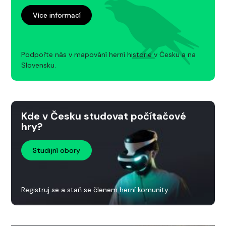
Více informací
Podpořte nás v mapování herní historie v Česku a na
Slovensku.
Kde v Česku studovat počítačové
hry?
Studijní obory
Registruj se a staň se členem herní komunity.