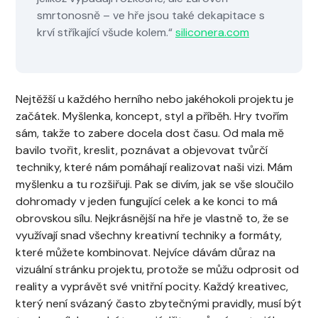
smrtonosně – ve hře jsou také dekapitace s
krví stříkající všude kolem.“
siliconera.com
Nejtěžší u každého herního nebo jakéhokoli projektu je
začátek. Myšlenka, koncept, styl a příběh. Hry tvořím
sám, takže to zabere docela dost času. Od mala mě
bavilo tvořit, kreslit, poznávat a objevovat tvůrčí
techniky, které nám pomáhají realizovat naši vizi. Mám
myšlenku a tu rozšiřuji. Pak se divím, jak se vše sloučilo
dohromady v jeden fungující celek a ke konci to má
obrovskou sílu. Nejkrásnější na hře je vlastně to, že se
využívají snad všechny kreativní techniky a formáty,
které můžete kombinovat. Nejvíce dávám důraz na
vizuální stránku projektu, protože se můžu odprosit od
reality a vyprávět své vnitřní pocity. Každý kreativec,
který není svázaný často zbytečnými pravidly, musí být