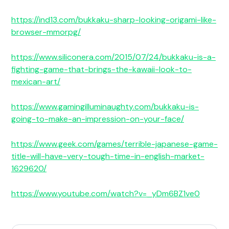
https://ind13.com/bukkaku-shar
p-looking-origami-like-
browser
-mmorpg/
https://www.siliconera.com/201
5/07/24/bukkaku-is-a-
fighting-
game-that-brings-the-kawaii-
look-to-
mexican-art/
https://www.gamingilluminaught
y.com/bukkaku-is-
going-to-
make-an-impression-on-your-
face/
https://www.geek.com/games/ter
rible-japanese-game-
title-will
-have-very-tough-time-in-engli
sh-market-
1629620/
https://www.youtube.com/watch?
v=_yDm6BZ1ve0