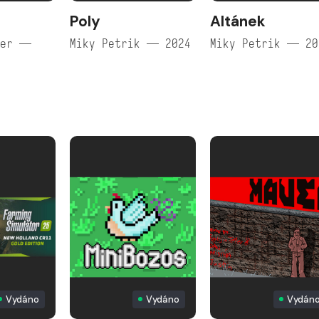
Poly
Altánek
ner —
Miky Petrik — 2024
Miky Petrik — 20
Vydáno
Vydáno
Vydán