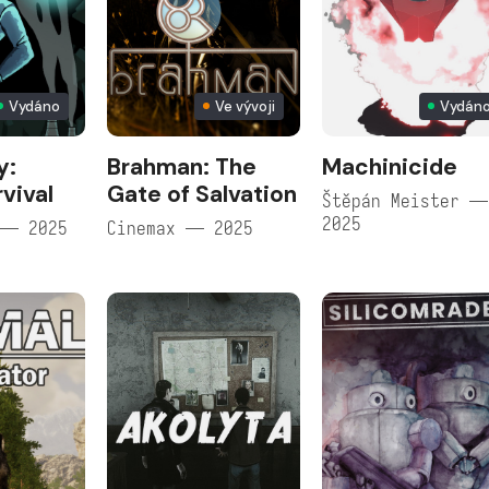
Vydáno
Ve vývoji
Vydán
y:
Brahman: The
Machinicide
vival
Gate of Salvation
Štěpán Meister —
2025
 — 2025
Cinemax — 2025