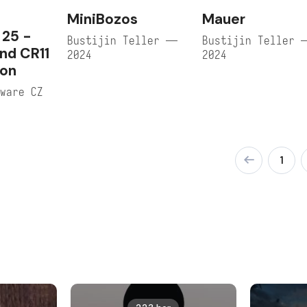
MiniBozos
Mauer
 25 -
Bustijin Teller —
Bustijin Teller 
nd CR11
2024
2024
ion
ware CZ
1