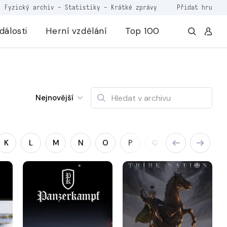
Fyzický archiv
-
Statistiky
-
Krátké zprávy
Přidat hru
dálosti
Herní vzdělání
Top 100
Nejnovější
K
L
M
N
O
P
Q
R
S