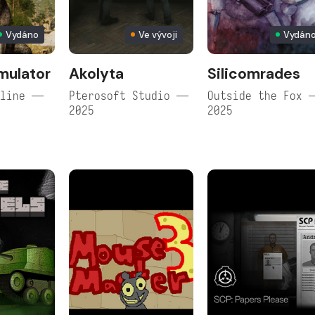
Vydáno
Ve vývoji
Vydán
mulator
Akolyta
Silicomrades
nline —
Pterosoft Studio —
Outside the Fox 
2025
2025