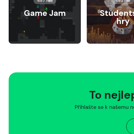
487 her
485 her
Game Jam
Student
hry
To nejle
Přihlašte se k našemu n