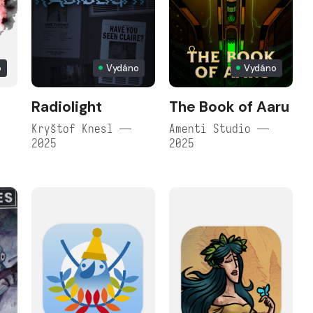
o
Vydáno
Vydáno
Radiolight
The Book of Aaru
Kryštof Knesl —
Amenti Studio —
2025
2025