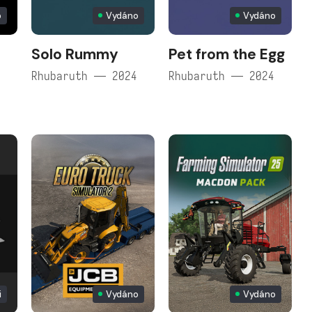
p
Vydáno
Vydáno
Solo Rummy
Pet from the Egg
Rhubaruth — 2024
Rhubaruth — 2024
i
Vydáno
Vydáno