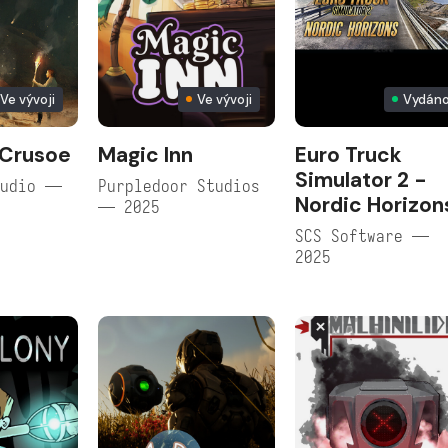
Ve vývoji
Ve vývoji
Vydán
 Crusoe
Magic Inn
Euro Truck
Simulator 2 -
tudio —
Purpledoor Studios
Nordic Horizon
— 2025
SCS Software —
2025