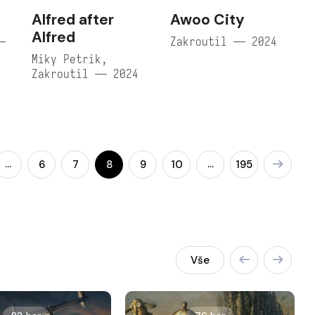
Alfred after
Awoo City
Alfred
—
Zakroutil — 2024
Miky Petrik,
Zakroutil — 2024
…
…
6
7
8
9
10
195
Vše