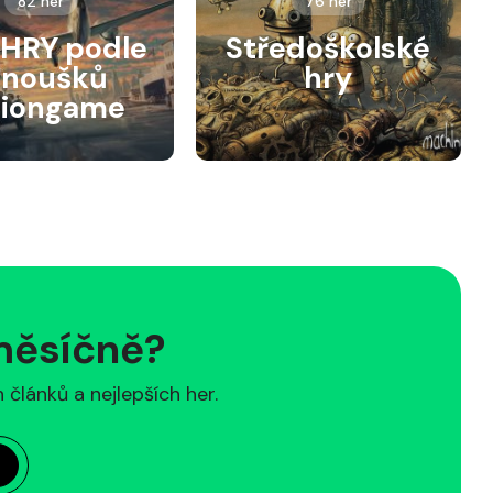
82 her
76 her
HRY podle
Středoškolské
anoušků
hry
siongame
 měsíčně?
článků a nejlepších her.