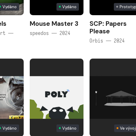
Vydáno
Vydáno
Prototy
ls
Mouse Master 3
SCP: Papers
Please
ert —
speedos — 2024
Orbis — 2024
Vydáno
Vydáno
Ve vývoj