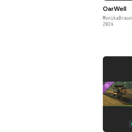
OarWell
MonikaBrau
2024