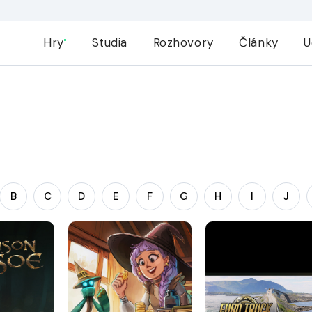
Hry
Studia
Rozhovory
Články
U
B
C
D
E
F
G
H
I
J