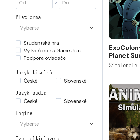
Platforma
Vyberte
Studentská hra
ExoColon
Vytvořeno na Game Jam
Planet Sur
Podpora ovladače
Simplemole
Jazyk titulků
České
Slovenské
Jazyk audia
České
Slovenské
Engine
Vyberte
Typ multiplayeru