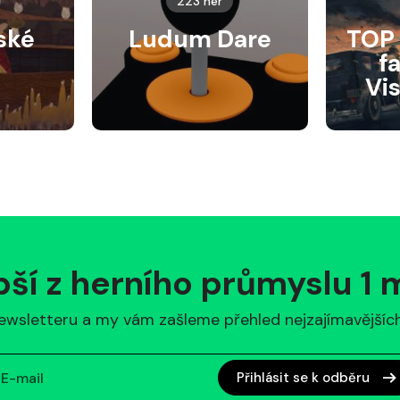
223 her
ské
Ludum Dare
TOP 
f
Vi
pší z herního průmyslu 1
ewsletteru a my vám zašleme přehled nejzajímavějších 
Přihlásit se k odběru