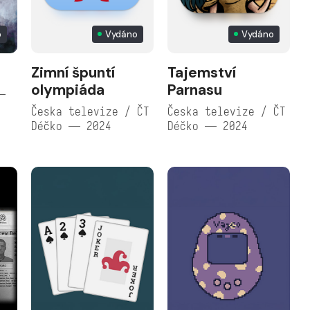
o
Vydáno
Vydáno
Zimní špuntí
Tajemství
olympiáda
Parnasu
—
Česka televize / ČT
Česka televize / ČT
Déčko — 2024
Déčko — 2024