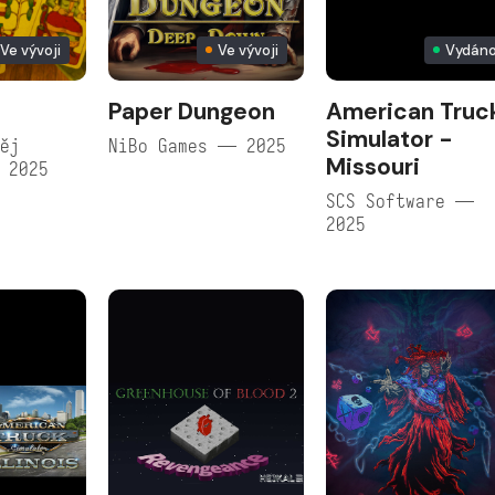
Ve vývoji
Ve vývoji
Vydán
Paper Dungeon
American Truc
Simulator -
ěj
NiBo Games — 2025
Missouri
 2025
SCS Software —
2025