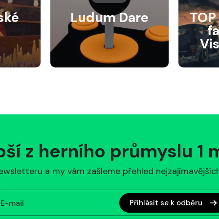
ské
Ludum Dare
TOP 
f
Vi
pší z herního průmyslu 1
ewsletteru a my vám zašleme přehled nejzajímavějších 
Přihlásit se k odběru