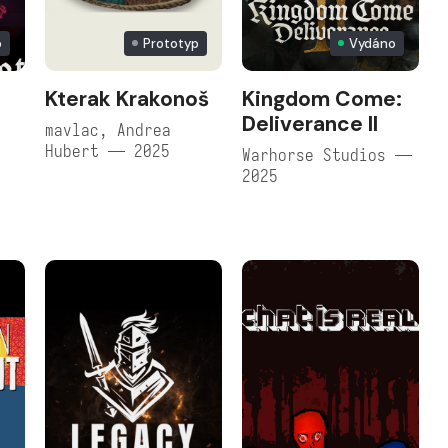
o
Prototyp
Vydáno
Kterak Krakonoš
Kingdom Come:
Deliverance II
mavlac, Andrea
Hubert — 2025
Warhorse Studios —
2025