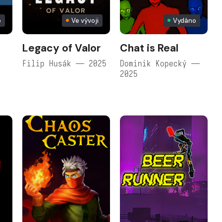
o
Ve vývoji
Vydáno
Legacy of Valor
Chat is Real
Filip Husák — 2025
Dominik Kopecký —
2025