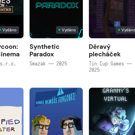
Vydáno
Vydáno
Vydán
ycoon:
Synthetic
Děravý
Cinema
Paradox
plecháček
s.r.o.
Smazak — 2025
Tin Cup Games —
2025