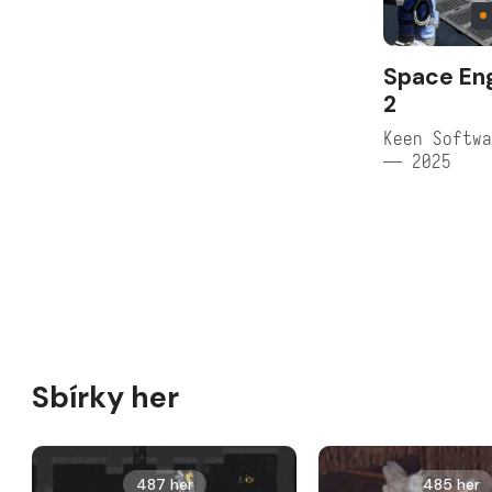
Space En
2
Keen Softwa
— 2025
Sbírky her
487 her
485 her