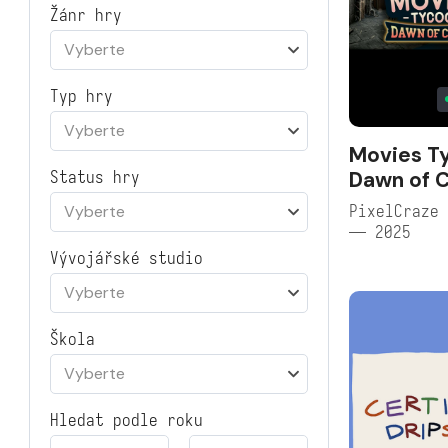
Žánr hry
Vyberte
Typ hry
Vyberte
Movies T
Dawn of 
Status hry
PixelCraze 
Vyberte
— 2025
Vývojářské studio
Vyberte
Škola
Vyberte
Hledat podle roku