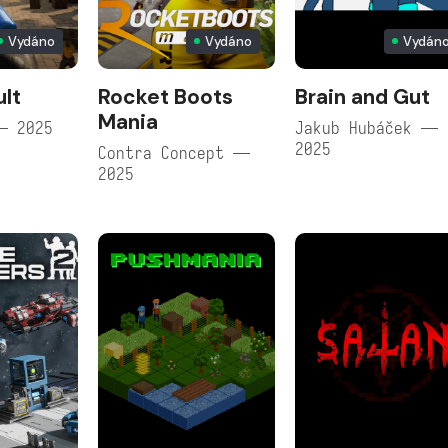
Vydáno
Vydáno
Vydán
lt
Rocket Boots
Brain and Gut
Mania
— 2025
Jakub Hubáček —
2025
Contra Concept —
2025