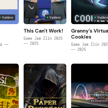
Vydáno
Vydáno
Vydán
This Can't Work!
Granny's Virtua
Cookies
Game Jam Zlín 2025
— 2025
vá —
Game Jam Zlín 20
— 2025