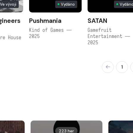
Ve vývoji
Vydáno
Vydán
gineers
Pushmania
SATAN
Kind of Games —
Gamefruit
2025
Entertainment —
re House
2025
1
223 her