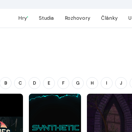
Hry
Studia
Rozhovory
Články
U
B
C
D
E
F
G
H
I
J