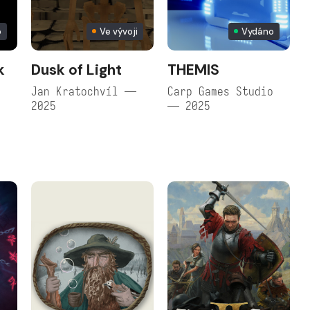
o
Ve vývoji
Vydáno
k
Dusk of Light
THEMIS
Jan Kratochvíl —
Carp Games Studio
2025
— 2025