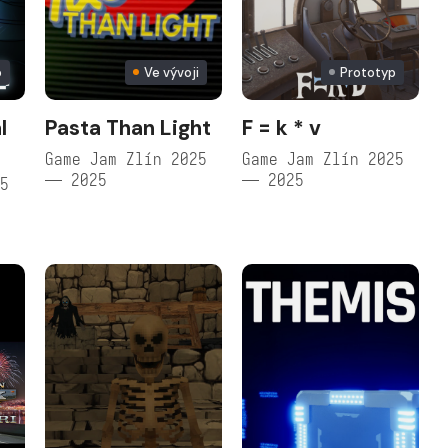
o
Ve vývoji
Prototyp
l
Pasta Than Light
F = k * v
Game Jam Zlín 2025
Game Jam Zlín 2025
— 2025
— 2025
25