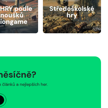
HRY podle
Středoškolské
anoušků
hry
siongame
 měsíčně?
článků a nejlepších her.