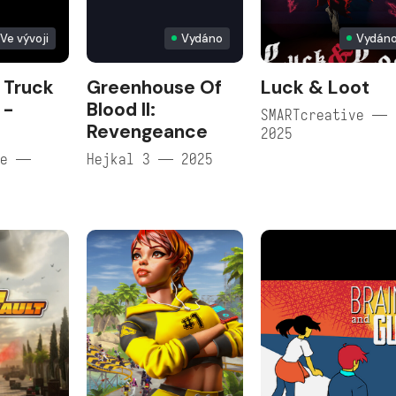
Ve vývoji
Vydáno
Vydán
 Truck
Greenhouse Of
Luck & Loot
 -
Blood II:
SMARTcreative —
Revengeance
2025
re —
Hejkal 3 — 2025