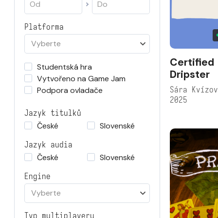
Platforma
Vyberte
Certified
Studentská hra
Dripster
Vytvořeno na Game Jam
Sára Kvízo
Podpora ovladače
2025
Jazyk titulků
České
Slovenské
Jazyk audia
České
Slovenské
Engine
Vyberte
Typ multiplayeru