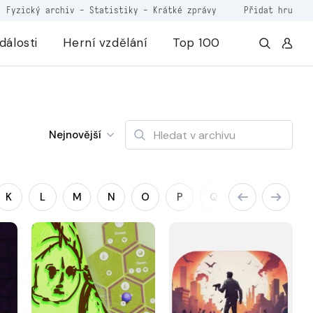
Fyzický archiv
-
Statistiky
-
Krátké zprávy
Přidat hru
dálosti
Herní vzdělání
Top 100
Nejnovější
K
L
M
N
O
P
Q
R
S