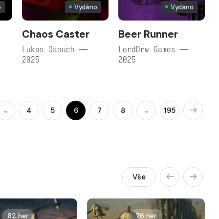
o
Vydáno
Vydáno
Chaos Caster
Beer Runner
Lukas Osouch —
LordDrw Games —
2025
2025
…
…
4
5
6
7
8
195
Vše
82 her
76 her