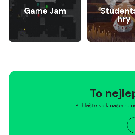
Game Jam
Student
hry
To nejle
Přihlašte se k našemu n