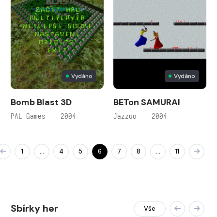
Vydáno
Vydáno
Bomb Blast 3D
BETon SAMURAI
PAL Games — 2004
Jazzuo — 2004
1
4
5
6
7
8
11
…
…
Sbírky her
Vše