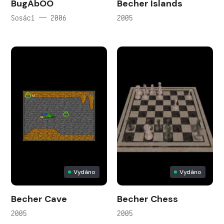
BugAbOO
Becher Islands
Sosáci — 2006
2005
Vydáno
Vydáno
Becher Cave
Becher Chess
2005
2005