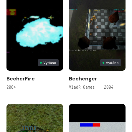
Vydáno
Vydáno
BecherFire
Bechenger
2004
VladR Games — 2004