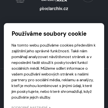
Podporují nás
Používáme soubory cookie
Na tomto webu používáme cookies především k
zajištění jeho správné funkčnosti. Také nám
pomáhají analyzovat návštěvnost stránek a v
neposlední řadě slouží k poskytování funkcí
sociálních médií. Můžeme sdílet informace o
vašem používání webových stránek s našimi
partnery pro sociální média, reklamu a analýzy,
kteří je mohou kombinovat s jinými údaji, které
Toto dílo podléhá licenci CC BY-NC-ND
jim poskytujete, nebo které shromažďují, když
Uveďte původ, neužívejte komerčně, nezpracovávejte.
používáte jejich služby.
Webarchivováno
PODROBNÉ NASTAVENÍ