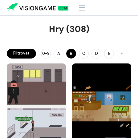
Hry (308)
Filtrovat
0-9
A
B
C
D
E
F
G