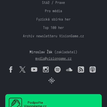
Stáž / Praxe
Pro média
Fyzická sbírka her
Top 100 her
Archiv newsletteru VisionGame.cz
Miroslav Žák
(zakladatel)
mydla@visiongame.cz
Podpořte
Visiongame.cz