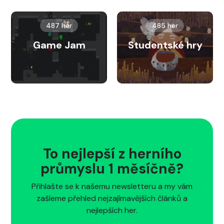
487 her
485 her
Game Jam
Studentské hry
To nejlepší z herního
průmyslu 1 měsíčně?
Přihlašte se k našemu newsletteru a my vám
zašleme přehled nejzajímavějších článků a
nejlepších her.