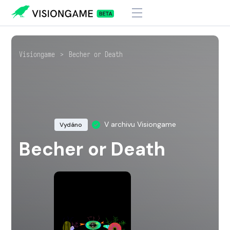
Visiongame
>
Becher or Death
V archivu Visiongame
Vydáno
Becher or Death