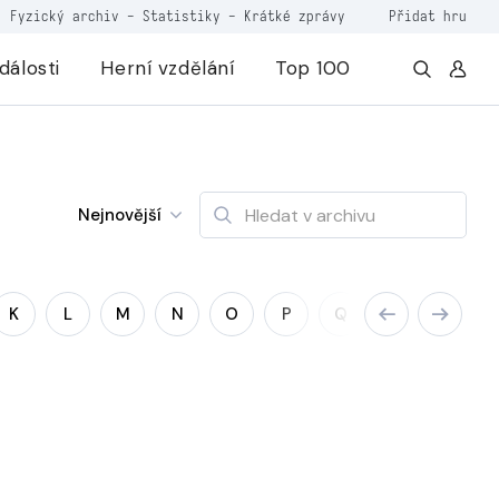
Fyzický archiv
-
Statistiky
-
Krátké zprávy
Přidat hru
dálosti
Herní vzdělání
Top 100
Nejnovější
K
L
M
N
O
P
Q
R
S