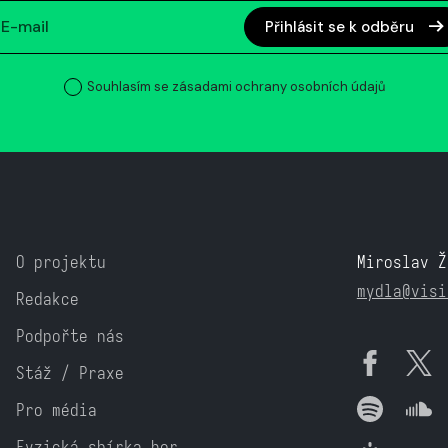
Přihlásit se k odběru
Souhlasím se zásadami ochrany osobních údajů
O projektu
Miroslav Ž
mydla@visi
Redakce
Podpořte nás
Stáž / Praxe
Pro média
Fyzická sbírka her