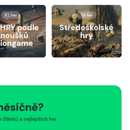
82 her
76 her
HRY podle
Středoškolské
anoušků
hry
siongame
 měsíčně?
článků a nejlepších her.