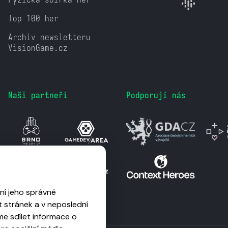
Top 100 her
Archiv newsletteru
VisionGame.cz
Naši partneři
Podporují nás
ní jeho správné
 stránek a v neposlední
me sdílet informace o