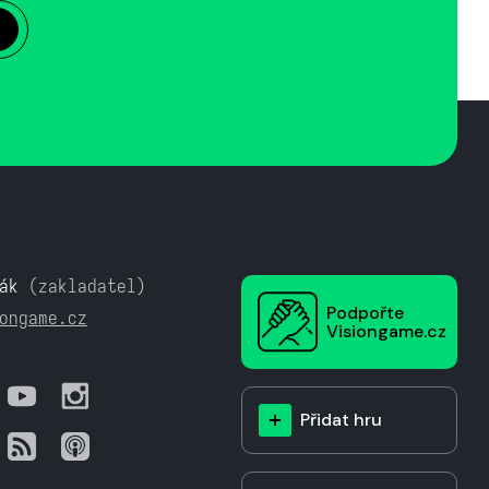
ák
(zakladatel)
Podpořte
ongame.cz
Visiongame.cz
Přidat hru