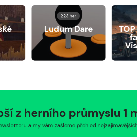
223 her
ské
Ludum Dare
TOP 
f
Vi
pší z herního průmyslu 1
ewsletteru a my vám zašleme přehled nejzajímavějších 