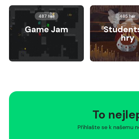
487 her
485 her
Game Jam
Student
hry
To nejle
Přihlašte se k našemu n