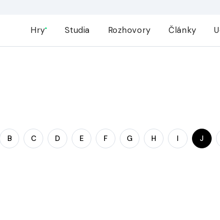
Hry
Studia
Rozhovory
Články
U
B
C
D
E
F
G
H
I
J