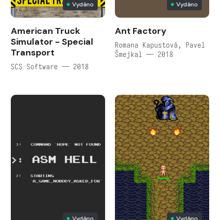
Vydáno
Vydáno
American Truck
Ant Factory
Simulator - Special
Romana Kapustová, Pavel
Transport
Šmejkal — 2018
SCS Software — 2018
Vydáno
Vydáno