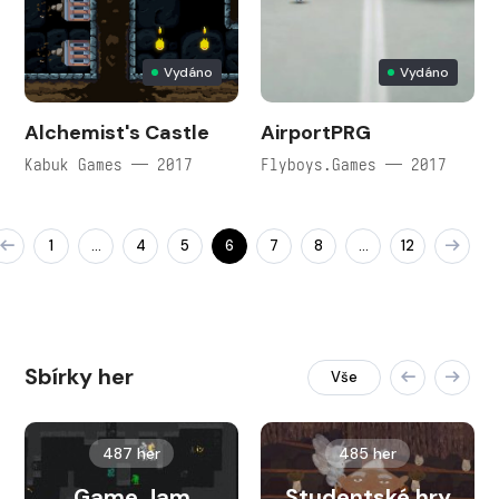
Vydáno
Vydáno
Alchemist's Castle
AirportPRG
Kabuk Games — 2017
Flyboys.Games — 2017
1
4
5
6
7
8
12
…
…
Sbírky her
Vše
487 her
485 her
Game Jam
Studentské hry