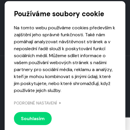
Podporují nás
Používáme soubory cookie
Na tomto webu používáme cookies především k
zajištění jeho správné funkčnosti. Také nám
pomáhají analyzovat návštěvnost stránek a v
neposlední řadě slouží k poskytování funkcí
sociálních médií. Můžeme sdílet informace o
vašem používání webových stránek s našimi
partnery pro sociální média, reklamu a analýzy,
kteří je mohou kombinovat s jinými údaji, které
Toto dílo podléhá licenci CC BY-NC-ND
jim poskytujete, nebo které shromažďují, když
Uveďte původ, neužívejte komerčně, nezpracovávejte.
používáte jejich služby.
Webarchivováno
PODROBNÉ NASTAVENÍ
Národní knihovnou ČR
Design by
Vanda
Souhlasím
© 2026 Visiongame. Všechna práva vyhrazena.
Zásady
ochrany soukromí