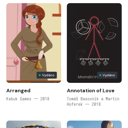
Vydáno
Vydáno
Arranged
Annotation of Love
Kabuk Games — 2018
Tomáš Basovník a Martin
Hoferek — 2018