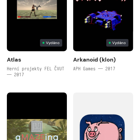
Vydáno
Vydáno
Atlas
Arkanoid (klon)
Herní projekty FEL ČVUT
APH Games — 2017
— 2017