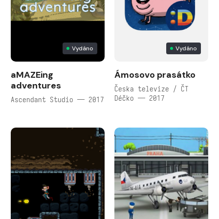
Vydáno
Vydáno
aMAZEing
Ámosovo prasátko
adventures
Česka televize / ČT
Déčko — 2017
Ascendant Studio — 2017