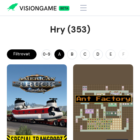
Hry (353)
Filtrovat
0-9
A
B
C
D
E
F
G