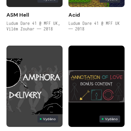
ASM Hell
Acid
Ludum Dare 41 @ MFF UK,
Ludum Dare 41 @ MFF UK
Vilém Zouhar — 2018
— 2018
Vydáno
Vydáno