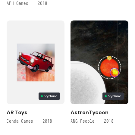
APH Games — 2018
Vydáno
Vydáno
AR Toys
AstronTycoon
Cenda Games — 2018
ANG People — 2018