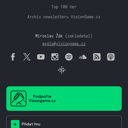
Top 100 her
Archiv newsletteru VisionGame.cz
Miroslav Žák
(zakladatel)
mydla@visiongame.cz
Podpořte
Visiongame.cz
Přidat hru