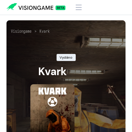
Visiongame
>
Kvark
Vydáno
Kvark