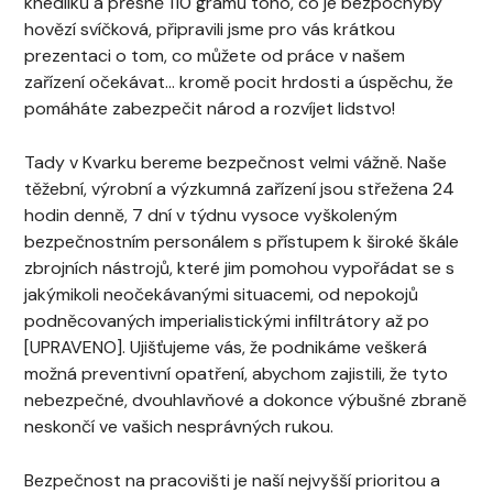
knedlíků a přesně 110 gramů toho, co je bezpochyby
hovězí svíčková, připravili jsme pro vás krátkou
prezentaci o tom, co můžete od práce v našem
zařízení očekávat… kromě pocit hrdosti a úspěchu, že
pomáháte zabezpečit národ a rozvíjet lidstvo!
Tady v Kvarku bereme bezpečnost velmi vážně. Naše
těžební, výrobní a výzkumná zařízení jsou střežena 24
hodin denně, 7 dní v týdnu vysoce vyškoleným
bezpečnostním personálem s přístupem k široké škále
zbrojních nástrojů, které jim pomohou vypořádat se s
jakýmikoli neočekávanými situacemi, od nepokojů
podněcovaných imperialistickými infiltrátory až po
[UPRAVENO]. Ujišťujeme vás, že podnikáme veškerá
možná preventivní opatření, abychom zajistili, že tyto
nebezpečné, dvouhlavňové a dokonce výbušné zbraně
neskončí ve vašich nesprávných rukou.
Bezpečnost na pracovišti je naší nejvyšší prioritou a