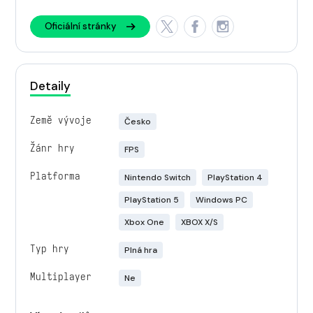
Oficiální stránky
Detaily
Země vývoje
Česko
Žánr hry
FPS
Platforma
Nintendo Switch
PlayStation 4
PlayStation 5
Windows PC
Xbox One
XBOX X/S
Typ hry
Plná hra
Multiplayer
Ne
Engine
Unreal 5