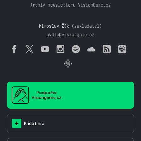
Archiv newsletteru VisionGame.cz
Miroslav Žák
(zakladatel)
mydla@visiongame.cz
Podpořte
Visiongame.cz
Přidat hru