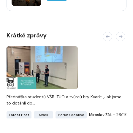
Krátké zprávy
Přednáška studentů VŠB-TUO a tvůrců hry Kvark: „Jak jsme
to dotáhli do...
Miroslav Žák
– 26/11/20
Latest Past
Kvark
Perun Creative