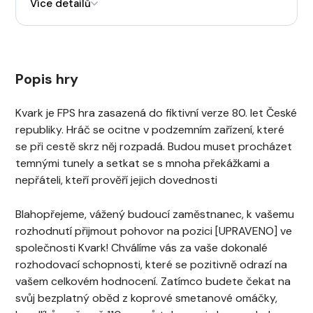
Více detailů
Popis hry
Kvark je FPS hra zasazená do fiktivní verze 80. let České
republiky. Hráč se ocitne v podzemním zařízení, které
se při cestě skrz něj rozpadá. Budou muset procházet
temnými tunely a setkat se s mnoha překážkami a
nepřáteli, kteří prověří jejich dovednosti
Blahopřejeme, vážený budoucí zaměstnanec, k vašemu
rozhodnutí přijmout pohovor na pozici [UPRAVENO] ve
společnosti Kvark! Chválíme vás za vaše dokonalé
rozhodovací schopnosti, které se pozitivně odrazí na
vašem celkovém hodnocení. Zatímco budete čekat na
svůj bezplatný oběd z koprové smetanové omáčky,