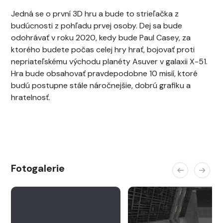
Jedná se o první 3D hru a bude to strieľačka z
budúcnosti z pohľadu prvej osoby. Dej sa bude
odohrávať v roku 2020, kedy bude Paul Casey, za
ktorého budete počas celej hry hrať, bojovať proti
nepriateľskému východu planéty Asuver v galaxii X-51.
Hra bude obsahovať pravdepodobne 10 misií, ktoré
budú postupne stále náročnejšie, dobrú grafiku a
hratelnosť.
Fotogalerie