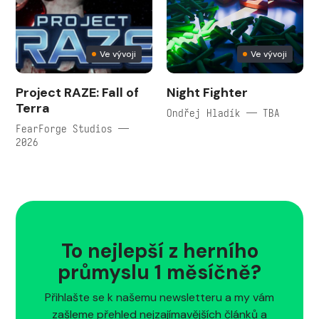
Ve vývoji
Ve vývoji
Project RAZE: Fall of
Night Fighter
Terra
Ondřej Hladík — TBA
FearForge Studios —
2026
To nejlepší z herního
průmyslu 1 měsíčně?
Přihlašte se k našemu newsletteru a my vám
zašleme přehled nejzajímavějších článků a