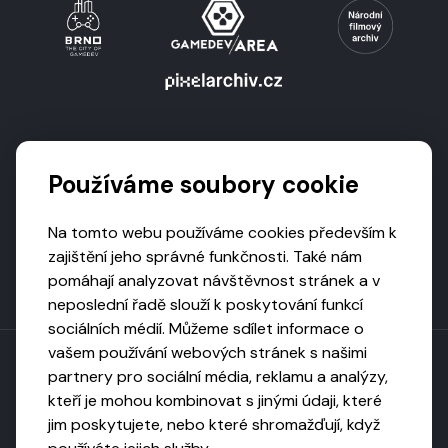
Podporují nás
Používáme soubory cookie
Na tomto webu používáme cookies především k
zajištění jeho správné funkčnosti. Také nám
pomáhají analyzovat návštěvnost stránek a v
neposlední řadě slouží k poskytování funkcí
sociálních médií. Můžeme sdílet informace o
vašem používání webových stránek s našimi
partnery pro sociální média, reklamu a analýzy,
kteří je mohou kombinovat s jinými údaji, které
Toto dílo podléhá licenci CC BY-NC-ND
jim poskytujete, nebo které shromažďují, když
Uveďte původ, neužívejte komerčně, nezpracovávejte.