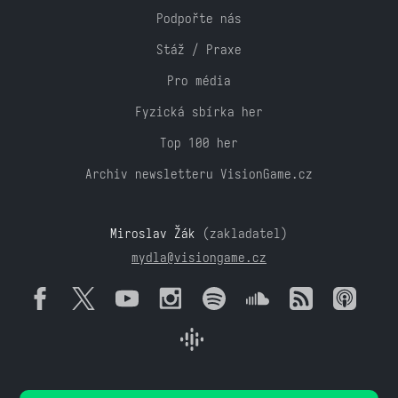
Podpořte nás
Stáž / Praxe
Pro média
Fyzická sbírka her
Top 100 her
Archiv newsletteru VisionGame.cz
Miroslav Žák
(zakladatel)
mydla@visiongame.cz