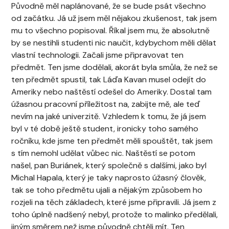
Původně měl naplánované, že se bude psát všechno
od začátku. Já už jsem měl nějakou zkušenost, tak jsem
mu to všechno popisoval. Říkal jsem mu, že absolutně
by se nestihli studenti nic naučit, kdybychom měli dělat
vlastní technologii. Začali jsme připravovat ten
předmět. Ten jsme dodělali, akorát byla smůla, že než se
ten předmět spustil, tak Láďa Kavan musel odejít do
Ameriky nebo naštěstí odešel do Ameriky. Dostal tam
úžasnou pracovní příležitost na, zabijte mě, ale teď
nevím na jaké univerzitě. Vzhledem k tomu, že já jsem
byl v té době ještě student, ironicky toho samého
ročníku, kde jsme ten předmět měli spouštět, tak jsem
s tím nemohl udělat vůbec nic. Naštěstí se potom
našel, pan Buriánek, který společně s dalšími, jako byl
Michal Hapala, který je taky naprosto úžasný člověk,
tak se toho předmětu ujali a nějakým způsobem ho
rozjeli na těch základech, které jsme připravili. Já jsem z
toho úplně nadšený nebyl, protože to malinko předělali,
jiným směrem než jsme původně chtěli mít. Ten