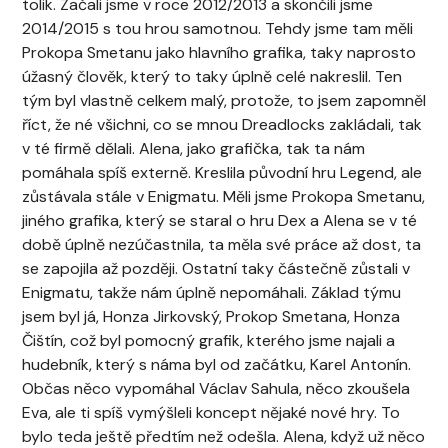
tolik. Začali jsme v roce 2012/2013 a skončili jsme
2014/2015 s tou hrou samotnou. Tehdy jsme tam měli
Prokopa Smetanu jako hlavního grafika, taky naprosto
úžasný člověk, který to taky úplně celé nakreslil. Ten
tým byl vlastně celkem malý, protože, to jsem zapomněl
říct, že né všichni, co se mnou Dreadlocks zakládali, tak
v té firmě dělali. Alena, jako grafička, tak ta nám
pomáhala spíš externě. Kreslila původní hru Legend, ale
zůstávala stále v Enigmatu. Měli jsme Prokopa Smetanu,
jiného grafika, který se staral o hru Dex a Alena se v té
době úplně nezúčastnila, ta měla své práce až dost, ta
se zapojila až později. Ostatní taky částečně zůstali v
Enigmatu, takže nám úplně nepomáhali. Základ týmu
jsem byl já, Honza Jirkovský, Prokop Smetana, Honza
Čištín,
což byl pomocný grafik, kterého jsme najali a
hudebník, který s náma byl od začátku, Karel Antonín.
Občas něco vypomáhal Václav Sahula, něco zkoušela
Eva, ale ti spíš vymýšleli koncept nějaké nové hry. To
bylo teda ještě předtím než odešla. Alena, když už něco