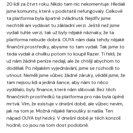
20 lidí za čtvrt roku. Nikdo tam nic nekomentuje. Hledali
jsme komunity, které v podstatě nefungovaly. Celkově
ta platforma byla špatně zvládnutá. Nejdřív jsme
nechtěli ani vydávat tu základní verzi. Ještě než jsme
vydali tuhle verzi, tak už byly nějaké náznaky, že ta
platforma nebude dobrá. OUYA nám dala tehdy nějaké
finanční prostředky, abysme to tam vydali. Tak jsme to
teda vydali a chvilku potom to koupil Razer. Ti řekli, že
už nám žádné peníze nedají, ale že chtějí abychom to
dodělali. Po nějakém vyjednávání, jsme se rozhodli to
utnout. Neměli jsme vůbec žádné záruky, věděli jsme, že
tam nejsou lidi a jediná šance, aby nám to něco
vydělalo, byly finance, které nám slibovali. Bez těch
finančních prostředků ta platforma pro nás byla úplně
mrtvá. Vím, že existuje v dnešní době, ale vůbec nevím,
jak na tom je. Možná nějaké fanoušky si našla. Ten
nápad OUYA byl hezký. V dnešní době je těch konzolí
hodně, co jsou na tom dost podobně.