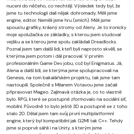
nuceni do něčeho, co nechtějí. Výsledek tedy byl, že
jsme tu technologii dali nějak dohromady. Měli jsme
engine, editor. Neměli jsme hru (smích). Měli jsme
spoustu grafiky, krásný stromy od Aleny. Je to ironicky
moje spolužačka ze základky, s kterou jsem studoval
vejšku a se kterou jsme spolu zakládali Dreadlocks.
Poznal jsem tam další lidi, kteří byli naprosto skvělí, se
kterýma jsem potom i dál pracoval. V prvním
profesionálním Game Dev jobu, což byl Enigmatus. Já,
Alena a další lidi, se kterýma jsme spolupracovali na
Genesis, na tom bakalářském projektu, tak jsme tam
nastoupili. Společně s Milanem Votavou jsme začali
připravovat Mageo. Zajímavá otázka je, co to vlastně
bylo. RPG, které se postupně zformovalo na sociální síť,
mobilní. Původně to bylo ještě 3D a postupně se z toho
stalo 2D. Dělal jsem tam svůj první multiplatformní
engine, který byl kompatibilní jak G2MI tak C++. Tehdy
jsme si poprvé sáhli i na Unity, s kterým jsme