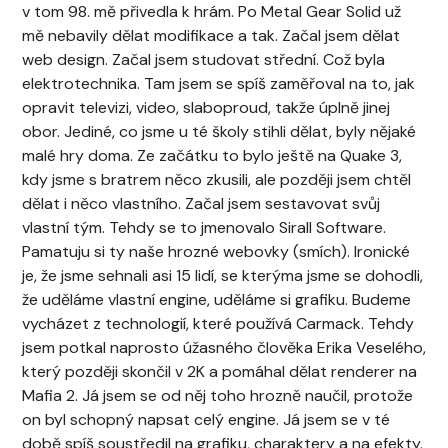
v tom 98. mě přivedla k hrám. Po Metal Gear Solid už
mě nebavily dělat modifikace a tak. Začal jsem dělat
web design. Začal jsem studovat střední. Což byla
elektrotechnika. Tam jsem se spíš zaměřoval na to, jak
opravit televizi, video, slaboproud, takže úplně jinej
obor. Jediné, co jsme u té školy stihli dělat, byly nějaké
malé hry doma. Ze začátku to bylo ještě na Quake 3,
kdy jsme s bratrem něco zkusili, ale později jsem chtěl
dělat i něco vlastního. Začal jsem sestavovat svůj
vlastní tým. Tehdy se to jmenovalo Sirall Software
.
Pamatuju si ty naše hrozné webovky (smích). Ironické
je, že jsme sehnali asi 15 lidí, se kterýma jsme se dohodli,
že uděláme vlastní engine, uděláme si grafiku. Budeme
vycházet z technologií, které používá
Carmack.
Tehdy
jsem potkal naprosto úžasného člověka Erika Veselého,
který později skončil v 2K a pomáhal dělat renderer na
Mafia 2. Já jsem se od něj toho hrozně naučil, protože
on byl schopný napsat celý engine. Já jsem se v té
době spíš soustředil na grafiku, charaktery a na efekty.