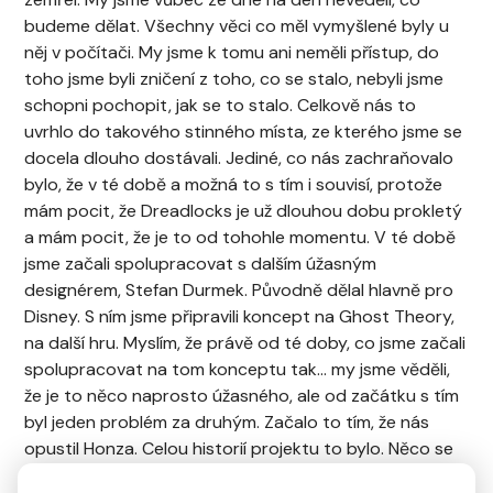
budeme dělat. Všechny věci co měl vymyšlené byly u
něj v počítači. My jsme k tomu ani neměli přístup, do
toho jsme byli zničení z toho, co se stalo, nebyli jsme
schopni pochopit, jak se to stalo. Celkově nás to
uvrhlo do takového stinného místa, ze kterého jsme se
docela dlouho dostávali. Jediné, co nás zachraňovalo
bylo, že v té době a možná to s tím i souvisí, protože
mám pocit, že Dreadlocks je už dlouhou dobu prokletý
a mám pocit, že je to od tohohle momentu. V té době
jsme začali spolupracovat s dalším úžasným
designérem, Stefan Durmek. Původně dělal hlavně pro
Disney. S ním jsme připravili koncept na Ghost Theory,
na další hru. Myslím, že právě od té doby, co jsme začali
spolupracovat na tom konceptu tak… my jsme věděli,
že je to něco naprosto úžasného, ale od začátku s tím
byl jeden problém za druhým. Začalo to tím, že nás
opustil Honza. Celou historií projektu to bylo. Něco se
vydařilo a pak to celé padlo. Sehnali jsme investora a