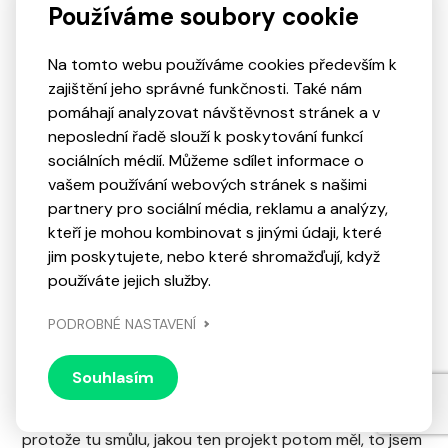
investor nám to zrušil. Sehnali jsme financování z
Používáme soubory cookie
nějakého grantu, grant se rozpadl. Udělali jsme
kickstarter, ale s odřenýma ušima, takže nám to moc
Na tomto webu používáme cookies především k
nepomohlo. Někdo nám zaplatil, že přejdeme na jinou
zajištění jeho správné funkčnosti. Také nám
technologii a potom, co jsme na ni přešli, tak nám ty
pomáhají analyzovat návštěvnost stránek a v
finance nedal (smích). To bylo hrozně moc problémů.
neposlední řadě slouží k poskytování funkcí
Přece jen, je to duchařská hra a my jsme sáhli na něco,
sociálních médií. Můžeme sdílet informace o
na co jsme sahat neměli. Možná to i souvisí s tím, že
vašem používání webových stránek s našimi
Ghost Theory bylo vždycky myšlenkou podle
partnery pro sociální média, reklamu a analýzy,
skutečných míst, popisovaných událostí. Například o
kteří je mohou kombinovat s jinými údaji, které
nejbrutálnějším poltergeistovi, který žije v Pontefractu,
jim poskytujete, nebo které shromažďují, když
v Británii. My jsme ti blázni, kteří vzali kamery a jeli tam.
používáte jejich služby.
Přespali jsme v těch domech. Máme z toho spoustu
záběrů a zajímavých zkušeností z těch domů. To je na
PODROBNÉ NASTAVENÍ
samostatné vyprávění. To bych tady chtěl mít Stefana,
který to prožil celé se mnou. Myslím, že jsme si z těch
Souhlasím
míst, které jsme si skenovali a natáčeli, tak jsme si z nich
něco odnesli. No museli jsme si z nich něco odnést,
protože tu smůlu, jakou ten projekt potom měl, to jsem