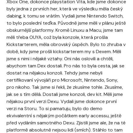
Xbox One, dokonce playstation Vita, kde jsme dokonce
byly jedna z prvních her, která ve výsledku měla český
dabing, k tomu se vrátím. Vydali jsme Nintendo Switch,
to bylo poslední teďka. Původně jsme měli v plánu ještě
obskurnější platformy. Kromě Linuxu a Macu, jsme tam
měli třeba OUYA, což byla konzole, která prošla
Kickstarterem, měla obrovský úspěch. Bylo to zhruba v
době, kdy jsme prošli kickstarterem my s Dexem. Měli
jsme s nimi i nějaké vztahy. Oni nás oslovili a chtěli,
abychom tam Dex dostali. Pro nás to byla cesta, jak se
dostat na nějakou konzoli. Tehdy jsme nebyli
certifikovaní vývojáři pro Microsoft, Nintendo, Sony,
pro nikoho. Tak jsme si řekli, že zkusíme tohle. Zkusíme,
jak se s tím dělá. Dostali jsme konzoli, dev kit. Měli jsme
nějakou první verzi Dexu. Vydali jsme dokonce první
verzi na Storu. To si pamatuju, bylo do demo
ekvivalentní s nějakým počátkem early accessu, ještě
před vydáním samotného Dexu. Zjistili jsme ale, že na té
platformě absolutně nejsou lidi (smích). Stáhlo to tam