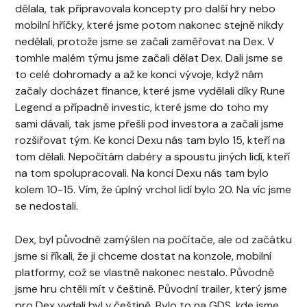
dělala, tak připravovala koncepty pro další hry nebo
mobilní hříčky, které jsme potom nakonec stejně nikdy
nedělali, protože jsme se začali zaměřovat na Dex. V
tomhle malém týmu jsme začali dělat Dex. Dali jsme se
to celé dohromady a až ke konci vývoje, když nám
začaly docházet finance, které jsme vydělali díky Rune
Legend a případně investic, které jsme do toho my
sami dávali, tak jsme přešli pod investora a začali jsme
rozšiřovat tým. Ke konci Dexu nás tam bylo 15, kteří na
tom dělali. Nepočítám dabéry a spoustu jiných lidí, kteří
na tom spolupracovali. Na konci Dexu nás tam bylo
kolem 10-15. Vím, že úplný vrchol lidí bylo 20. Na víc jsme
se nedostali.
Dex, byl původně zamýšlen na počítače, ale od začátku
jsme si říkali, že ji chceme dostat na konzole, mobilní
platformy, což se vlastně nakonec nestalo. Původně
jsme hru chtěli mít v češtině. Původní trailer, který jsme
pro Dex vydali byl v češtině. Bylo to na GDS, kde jsme