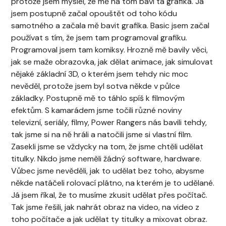
protože jsem myslel, že mě na tom baví ta grafika. Já
jsem postupně začal opouštět od toho kódu
samotného a začala mě bavit grafika. Basic jsem začal
používat s tím, že jsem tam programoval grafiku.
Programoval jsem tam komiksy. Hrozně mě bavily věci,
jak se maže obrazovka, jak dělat animace, jak simulovat
nějaké základní 3D, o kterém jsem tehdy nic moc
nevěděl, protože jsem byl sotva někde v půlce
základky. Postupně mě to táhlo spíš k filmovým
efektům. S kamarádem jsme točili různé noviny
televizní, seriály, filmy, Power Rangers nás bavili tehdy,
tak jsme si na ně hráli a natočili jsme si vlastní film.
Zasekli jsme se vždycky na tom, že jsme chtěli udělat
titulky. Nikdo jsme neměli žádný software, hardware.
Vůbec jsme nevěděli, jak to udělat bez toho, abysme
někde natáčeli rolovací plátno, na kterém je to udělané.
Já jsem říkal, že to musíme zkusit udělat přes počítač.
Tak jsme řešili, jak nahrát obraz na video, na video z
toho počítače a jak udělat ty titulky a mixovat obraz.