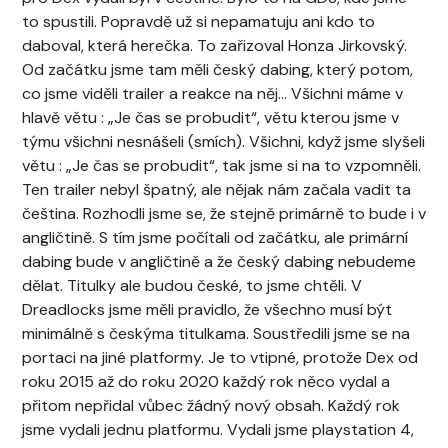
to spustili. Popravdě už si nepamatuju ani kdo to
daboval, která herečka. To zařizoval Honza Jirkovský.
Od začátku jsme tam měli český dabing, který potom,
co jsme viděli trailer a reakce na něj… Všichni máme v
hlavě větu : „Je čas se probudit“, větu kterou jsme v
týmu všichni nesnášeli (smích). Všichni, když jsme slyšeli
větu : „Je čas se probudit“, tak jsme si na to vzpomněli.
Ten trailer nebyl špatný, ale nějak nám začala vadit ta
čeština. Rozhodli jsme se, že stejně primárně to bude i v
angličtině. S tím jsme počítali od začátku, ale primární
dabing bude v angličtině a že český dabing nebudeme
dělat. Titulky ale budou české, to jsme chtěli. V
Dreadlocks jsme měli pravidlo, že všechno musí být
minimálně s českýma titulkama. Soustředili jsme se na
portaci na jiné platformy. Je to vtipné, protože Dex od
roku 2015 až do roku 2020 každý rok něco vydal a
přitom nepřidal vůbec žádný nový obsah. Každý rok
jsme vydali jednu platformu. Vydali jsme playstation 4,