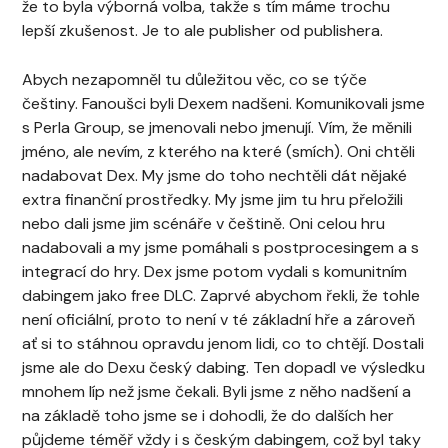
že to byla výborná volba, takže s tím máme trochu
lepší zkušenost. Je to ale publisher od publishera.
Abych nezapomněl tu důležitou věc, co se týče
češtiny. Fanoušci byli Dexem nadšeni. Komunikovali jsme
s Perla Group, se jmenovali nebo jmenují. Vím, že měnili
jméno, ale nevím, z kterého na které (smích). Oni chtěli
nadabovat Dex. My jsme do toho nechtěli dát nějaké
extra finanční prostředky. My jsme jim tu hru přeložili
nebo dali jsme jim scénáře v češtině. Oni celou hru
nadabovali a my jsme pomáhali s postprocesingem a s
integrací do hry. Dex jsme potom vydali s komunitním
dabingem jako free DLC. Zaprvé abychom řekli, že tohle
není oficiální, proto to není v té základní hře a zároveň
ať si to stáhnou opravdu jenom lidi, co to chtějí. Dostali
jsme ale do Dexu český dabing. Ten dopadl ve výsledku
mnohem líp než jsme čekali. Byli jsme z něho nadšení a
na základě toho jsme se i dohodli, že do dalších her
půjdeme téměř vždy i s českým dabingem, což byl taky