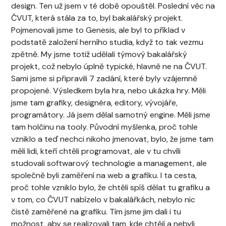
design. Ten už jsem v té době opouštěl. Poslední věc na
ČVUT, která stála za to, byl bakalářský projekt.
Pojmenovali jsme to Genesis, ale byl to příklad v
podstatě založení herního studia, když to tak vezmu
zpětně. My jsme totiž udělali týmový bakalářský
projekt, což nebylo úplně typické, hlavně ne na ČVUT.
Sami jsme si připravili 7 zadání, které byly vzájemně
propojené. Výsledkem byla hra, nebo ukázka hry. Měli
jsme tam grafiky, designéra, editory, vývojáře,
programátory. Já jsem dělal samotný engine. Měli jsme
tam holčinu na tooly.
Původní myšlenka, proč tohle
vzniklo a teď nechci nikoho jmenovat, bylo, že jsme tam
měli lidi, kteří chtěli programovat, ale v tu chvíli
studovali softwarový technologie a management, ale
společně byli zaměření na web a grafiku. I ta cesta,
proč tohle vzniklo bylo, že chtěli spíš dělat tu grafiku a
v tom, co ČVUT nabízelo v bakalářkách, nebylo nic
čistě zaměřené na grafiku. Tím jsme jim dali i tu
možnost, aby se realizovali tam, kde chtějí a nebyli