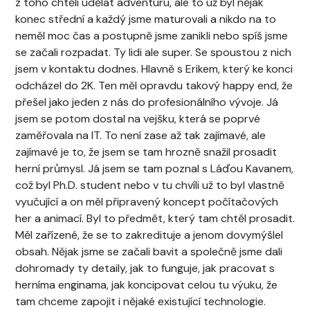
z toho chtěli udělat adventuru, ale to už byl nějak
konec střední a každý jsme maturovali a nikdo na to
neměl moc čas a postupně jsme zanikli nebo spíš jsme
se začali rozpadat. Ty lidi ale super. Se spoustou z nich
jsem v kontaktu dodnes. Hlavně s Erikem, který ke konci
odcházel do 2K. Ten měl opravdu takový happy end, že
přešel jako jeden z nás do profesionálního vývoje. Já
jsem se potom dostal na vejšku, která se poprvé
zaměřovala na IT. To není zase až tak zajímavé, ale
zajímavé je to, že jsem se tam hrozně snažil prosadit
herní průmysl. Já jsem se tam poznal s Láďou Kavanem,
což byl Ph.D. student nebo v tu chvíli už to byl vlastně
vyučující a on měl připravený koncept počítačových
her a animací. Byl to předmět, který tam chtěl prosadit.
Měl zařízené, že se to zakredituje a jenom dovymýšlel
obsah. Nějak jsme se začali bavit a společně jsme dali
dohromady ty detaily, jak to funguje, jak pracovat s
herníma enginama, jak koncipovat celou tu výuku, že
tam chceme zapojit i nějaké existující technologie.