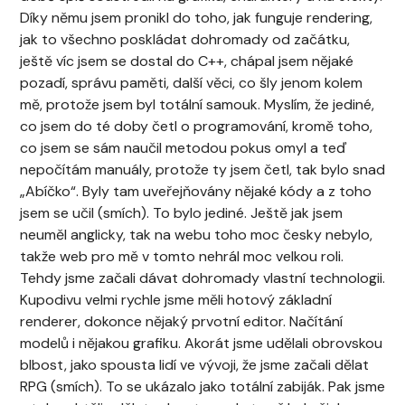
Díky němu jsem pronikl do toho, jak funguje rendering,
jak to všechno poskládat dohromady od začátku,
ještě víc jsem se dostal do C++, chápal jsem nějaké
pozadí, správu paměti, další věci, co šly jenom kolem
mě, protože jsem byl totální samouk. Myslím, že jediné,
co jsem do té doby četl o programování, kromě toho,
co jsem se sám naučil metodou pokus omyl a teď
nepočítám manuály, protože ty jsem četl, tak bylo snad
„Abíčko“. Byly tam uveřejňovány nějaké kódy a z toho
jsem se učil (smích). To bylo jediné. Ještě jak jsem
neuměl anglicky, tak na webu toho moc česky nebylo,
takže web pro mě v tomto nehrál moc velkou roli.
Tehdy jsme začali dávat dohromady vlastní technologii.
Kupodivu velmi rychle jsme měli hotový základní
renderer, dokonce nějaký prvotní editor. Načítání
modelů i nějakou grafiku. Akorát jsme udělali obrovskou
blbost, jako spousta lidí ve vývoji, že jsme začali dělat
RPG (smích). To se ukázalo jako totální zabiják. Pak jsme