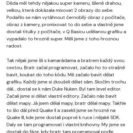
Děda měl tehdy nějakou super kameru, šíleně drahou,
velkou, která dokázala mixovat 2 obrazy do sebe.
Podařilo se nám vytáhnout černobílý obraz z počítače,
obraz z kamery, promixovat to do sebe a vlastně jsme
dostali titulky z počítače, v Q Basicu udělanou grafiku a
vypadalo to hrozně super. Měli jsme z toho hroznou
radost.
Tak nějak jsme šli s kamarádama a bratrem každý svou
cestou. Bratr začal programovat, začalo ho to strašně
bavit, koukat do toho kódu. Mě začalo bavit dělat
grafiku. Každý jsme si zkoušeli dělat sám. Skočím trochu
dál… dostal se k nám Duke Nuken. Byl tam level editor.
Začali jsme si dělat vlastní editory. Začalo nás bavit
dělat mapy. Já jsem dělal mapy, bratr dělal mapy. Takhle
to šlo dál před Quake II a zasekli jsme se hrozně na
Quake III, kde jsme dostali poprvé k ruce i nějaké SDK.
Daly se tam programovat i vlastní knihovny. My jsme se
dostali do fáze, kdy bratr tam programoval podle