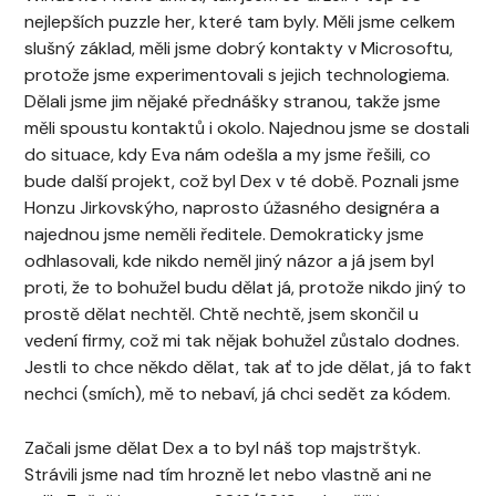
nejlepších puzzle her, které tam byly. Měli jsme celkem
slušný základ, měli jsme dobrý kontakty v Microsoftu,
protože jsme experimentovali s jejich technologiema.
Dělali jsme jim nějaké přednášky stranou, takže jsme
měli spoustu kontaktů i okolo. Najednou jsme se dostali
do situace, kdy Eva nám odešla a my jsme řešili, co
bude další projekt, což byl Dex v té době. Poznali jsme
Honzu Jirkovskýho, naprosto úžasného designéra a
najednou jsme neměli ředitele. Demokraticky jsme
odhlasovali, kde nikdo neměl jiný názor a já jsem byl
proti, že to bohužel budu dělat já, protože nikdo jiný to
prostě dělat nechtěl. Chtě nechtě, jsem skončil u
vedení firmy, což mi tak nějak bohužel zůstalo dodnes.
Jestli to chce někdo dělat, tak ať to jde dělat, já to fakt
nechci (smích), mě to nebaví, já chci sedět za kódem.
Začali jsme dělat Dex a to byl náš top majstrštyk.
Strávili jsme nad tím hrozně let nebo vlastně ani ne