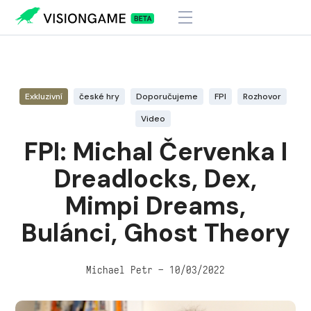
Visiongame
>
FPI: Michal Červenka I Dreadlocks, Dex, Mimpi Dreams,
Bulánci, Ghost Theory
Exkluzivní
české hry
Doporučujeme
FPI
Rozhovor
Video
FPI: Michal Červenka I
Dreadlocks, Dex,
Mimpi Dreams,
Bulánci, Ghost Theory
Michael Petr – 10/03/2022