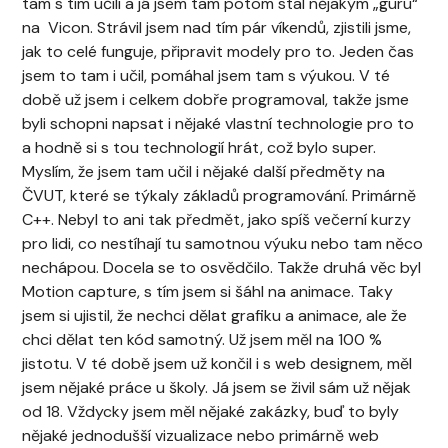
tam s tím učili a já jsem tam potom stal nějakým „guru“
na Vicon. Strávil jsem nad tím pár víkendů, zjistili jsme,
jak to celé funguje, připravit modely pro to. Jeden čas
jsem to tam i učil, pomáhal jsem tam s výukou. V té
době už jsem i celkem dobře programoval, takže jsme
byli schopni napsat i nějaké vlastní technologie pro to
a hodně si s tou technologií hrát, což bylo super.
Myslím, že jsem tam učil i nějaké další předměty na
ČVUT, které se týkaly základů programování. Primárně
C++. Nebyl to ani tak předmět, jako spíš večerní kurzy
pro lidi, co nestíhají tu samotnou výuku nebo tam něco
nechápou. Docela se to osvědčilo. Takže druhá věc byl
Motion capture, s tím jsem si šáhl na animace. Taky
jsem si ujistil, že nechci dělat grafiku a animace, ale že
chci dělat ten kód samotný. Už jsem měl na 100 %
jistotu. V té době jsem už končil i s web designem, měl
jsem nějaké práce u školy. Já jsem se živil sám už nějak
od 18. Vždycky jsem měl nějaké zakázky, buď to byly
nějaké jednodušší vizualizace nebo primárně web