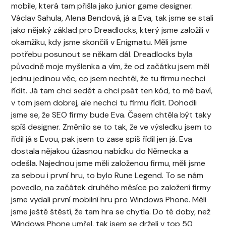
mobile, která tam přišla jako junior game designer.
Václav Sahula, Alena Bendová, já a Eva, tak jsme se stali
jako nějaký základ pro Dreadlocks, který jsme založili v
okamžiku, kdy jsme skončili v Enigmatu. Měli jsme
potřebu posunout se někam dál. Dreadlocks byla
původně moje myšlenka a vím, že od začátku jsem měl
jednu jedinou věc, co jsem nechtěl, že tu firmu nechci
řídit. Já tam chci sedět a chci psát ten kód, to mě baví,
v tom jsem dobrej, ale nechci tu firmu řídit. Dohodli
jsme se, že SEO firmy bude Eva. Časem chtěla být taky
spíš designer. Změnilo se to tak, že ve výsledku jsem to
řídil já s Evou, pak jsem to zase spíš řídil jen já. Eva
dostala nějakou úžasnou nabídku do Německa a
odešla. Najednou jsme měli založenou firmu, měli jsme
za sebou i první hru, to bylo Rune Legend. To se nám
povedlo, na začátek druhého měsíce po založení firmy
jsme vydali první mobilní hru pro Windows Phone. Měli
jsme ještě štěstí, že tam hra se chytla. Do té doby, než
Windows Phone umřel, tak jsem se drželi v top 50