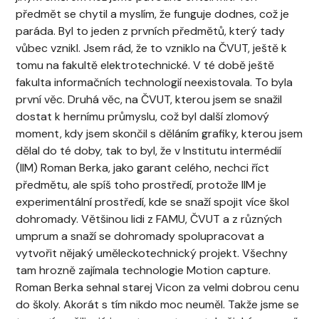
předmět se chytil a myslím, že funguje dodnes, což je
paráda. Byl to jeden z prvních předmětů, který tady
vůbec vznikl. Jsem rád, že to vzniklo na ČVUT, ještě k
tomu na fakultě elektrotechnické. V té době ještě
fakulta informačních technologií neexistovala. To byla
první věc. Druhá věc, na ČVUT, kterou jsem se snažil
dostat k hernímu průmyslu, což byl další zlomový
moment, kdy jsem skončil s děláním grafiky, kterou jsem
dělal do té doby, tak to byl, že v Institutu intermédií
(IIM) Roman Berka, jako garant celého, nechci říct
předmětu, ale spíš toho prostředí, protože IIM je
experimentální prostředí, kde se snaží spojit více škol
dohromady. Většinou lidi z FAMU, ČVUT a z různých
umprum a snaží se dohromady spolupracovat a
vytvořit nějaký uměleckotechnický projekt. Všechny
tam hrozně zajímala technologie Motion capture.
Roman Berka sehnal starej Vicon za velmi dobrou cenu
do školy. Akorát s tím nikdo moc neuměl. Takže jsme se