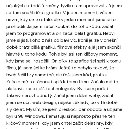
nějakých tutoriálů změny, fyziku tam upravoval. Já jsem
se tam snažil dělat grafiku. V jeden moment, vůbec
nevím, kdy se to stalo, ale v jeden moment jsme si to
prohodili. Já jsem začal koukat do toho kódu, začal
jsem to programovat a on začal dělat grafiku. Nebyli
jsme si jistí, koho z nás co baví víc. Ironií je, že v dnešní
době bratr dělá grafiku, filmové efekty a já jsem skončil
hlavně u toho kódu. Tohle byl asi ten klíčový moment,
kdy jsme se i rozdělili. On díky té grafice šel spíš k tomu
filmu, já jsem šel ke hrám. Ještě to nebylo takové, že
bych řešil hry samotné, ale řešil jsem kód, grafiku.
Začalo mě to táhnout spíš k tomu filmu. Začalo mě to
ale bavit zase spíš technologicky. Byl jsem pořád
takový nerozhodnutý. Začal jsem dělat weby, začal
jsem se učit web design, nějaké základy, co v té době
šly dělat. Myslím, že jsem přeskočil pár období a už jsme
byli u 98 Windows. Pamatuju si naprosto přesně ten
klíčový moment, kdy jsem chtěl začít dělat hry, kdy