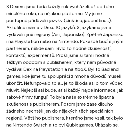
S Dexem jsme teda každý rok vycházeli, až do toho
minulého roku, na nějakou platformu. My jsme
postupně přidávali i jazyky (čínštinu, japonštinu…).
Aktuálně máme v Dexu 10 jazyků. S jazykama jsme
vydávali i jiné regiony (Asii, Japonsko). Zpětně Japonsko
i na Playstation nebo na Nintendo. Pokaždé buď s jiným
partnerem, někde sami. Bylo to hodně zkušeností,
kontaktů, experimentů. Prošli jsme si tam i hodně
těžkým obdobím s publisherem, který nám původně
vydával Dex na Playstation a na XboX. Byl to Badland
games, kde jsme tu spolupráci z mnoha důvodů museli
ukončit. Nefungovalo to a… je to škoda asi o tom vůbec
mluvit. Nejlepší asi bude, ať si každý najde informace, jak
takové firmy fungují. To byla naše extrémně špatná
zkušenost s publisherem. Potom jsme zase dlouho
žádného nechtěli, jen do nějakých těch speciálních
regionů. Většího publishera, kterého jsme vzali, tak bylo
na Nintendo Switch a to byl Qubix games. Ukázalo se,