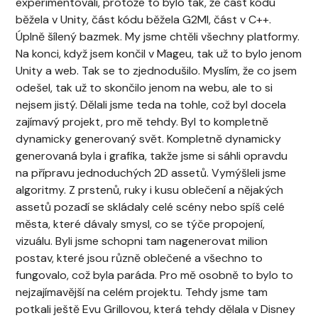
experimentovali, protože to bylo tak, že část kódu
běžela v Unity, část kódu běžela G2MI, část v C++.
Úplně šílený bazmek. My jsme chtěli všechny platformy.
Na konci, když jsem končil v Mageu, tak už to bylo jenom
Unity a web. Tak se to zjednodušilo. Myslím, že co jsem
odešel, tak už to skončilo jenom na webu, ale to si
nejsem jistý. Dělali jsme teda na tohle, což byl docela
zajímavý projekt, pro mě tehdy. Byl to kompletně
dynamicky generovaný svět. Kompletně dynamicky
generovaná byla i grafika, takže jsme si sáhli opravdu
na přípravu jednoduchých 2D assetů. Vymýšleli jsme
algoritmy. Z prstenů, ruky i kusu oblečení a nějakých
assetů pozadí se skládaly celé scény nebo spíš celé
města, které dávaly smysl, co se týče propojení,
vizuálu. Byli jsme schopni tam nagenerovat milion
postav, které jsou různě oblečené a všechno to
fungovalo, což byla paráda. Pro mě osobně to bylo to
nejzajímavější na celém projektu. Tehdy jsme tam
potkali ještě Evu Grillovou, která tehdy dělala v Disney