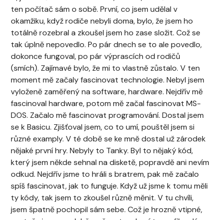
ten počítač sám o sobě. První, co jsem udělal v
okamžiku, když rodiče nebyli doma, bylo, že jsem ho
totálně rozebral a zkoušel jsem ho zase složit. Což se
tak úplně nepovedlo. Po pár dnech se to ale povedlo,
dokonce fungoval, po pár výprascích od rodičů
(smích). Zajímavé bylo, že mi to vlastně zůstalo. V ten
moment mě začaly fascinovat technologie. Nebyl jsem
vyloženě zaměřený na software, hardware. Nejdřív mě
fascinoval hardware, potom mě začal fascinovat MS-
DOS. Začalo mě fascinovat programování. Dostal jsem
se k Basicu. Zjišťoval jsem, co to umí, pouštěl jsem si
různé examply. V té době se ke mně dostal už zárodek
nějaké první hry. Nebyly to Tanky. Byl to nějaký kód,
který jsem někde sehnal na disketě, popravdě ani nevím
odkud. Nejdřív jsme to hráli s bratrem, pak mě začalo
spíš fascinovat, jak to funguje. Když už jsme k tomu měli
ty kódy, tak jsem to zkoušel různě měnit. V tu chvíli,
jsem špatně pochopil sám sebe. Což je hrozně vtipné,