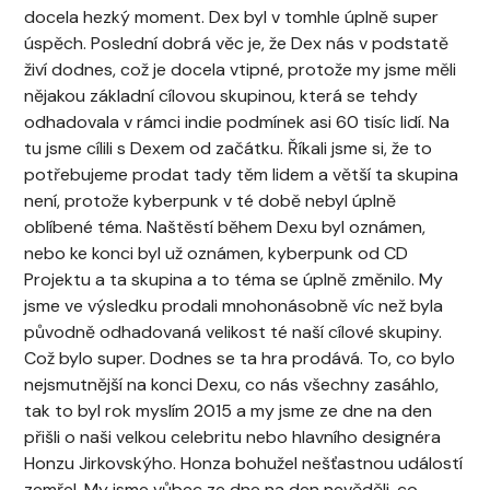
docela hezký moment. Dex byl v tomhle úplně super
úspěch. Poslední dobrá věc je, že Dex nás v podstatě
živí dodnes, což je docela vtipné, protože my jsme měli
nějakou základní cílovou skupinou, která se tehdy
odhadovala v rámci indie podmínek asi 60 tisíc lidí. Na
tu jsme cílili s Dexem od začátku. Říkali jsme si, že to
potřebujeme prodat tady těm lidem a větší ta skupina
není, protože kyberpunk v té době nebyl úplně
oblíbené téma. Naštěstí během Dexu byl oznámen,
nebo ke konci byl už oznámen, kyberpunk od CD
Projektu a ta skupina a to téma se úplně změnilo. My
jsme ve výsledku prodali mnohonásobně víc než byla
původně odhadovaná velikost té naší cílové skupiny.
Což bylo super. Dodnes se ta hra prodává. To, co bylo
nejsmutnější na konci Dexu, co nás všechny zasáhlo,
tak to byl rok myslím 2015 a my jsme ze dne na den
přišli o naši velkou celebritu nebo hlavního designéra
Honzu Jirkovskýho. Honza bohužel nešťastnou událostí
zemřel. My jsme vůbec ze dne na den nevěděli, co