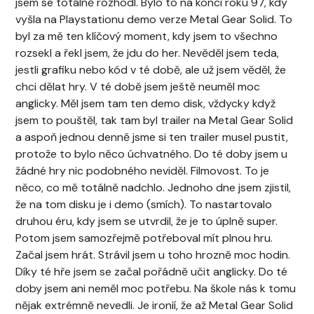
jsem se totálně rozhodl. Bylo to na konci roku 97, kdy
vyšla na Playstationu demo verze Metal Gear Solid. To
byl za mě ten klíčový moment, kdy jsem to všechno
rozsekl a řekl jsem, že jdu do her. Nevěděl jsem teda,
jestli grafiku nebo kód v té době, ale už jsem věděl, že
chci dělat hry. V té době jsem ještě neuměl moc
anglicky. Měl jsem tam ten demo disk, vždycky když
jsem to pouštěl, tak tam byl trailer na Metal Gear Solid
a aspoň jednou denně jsme si ten trailer musel pustit,
protože to bylo něco úchvatného. Do té doby jsem u
žádné hry nic podobného neviděl. Filmovost. To je
něco, co mě totálně nadchlo. Jednoho dne jsem zjistil,
že na tom disku je i demo (smích). To nastartovalo
druhou éru, kdy jsem se utvrdil, že je to úplně super.
Potom jsem samozřejmě potřeboval mít plnou hru.
Začal jsem hrát. Strávil jsem u toho hrozně moc hodin.
Díky té hře jsem se začal pořádně učit anglicky. Do té
doby jsem ani neměl moc potřebu. Na škole nás k tomu
nějak extrémně nevedli. Je ironií, že až Metal Gear Solid