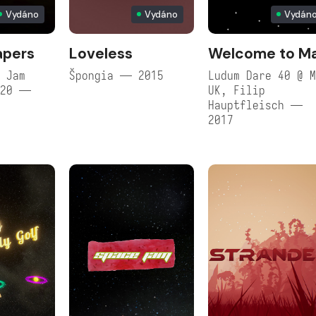
Vydáno
Vydáno
Vydán
apers
Loveless
Welcome to M
 Jam
Špongia — 2015
Ludum Dare 40 @ 
020 —
UK, Filip
Hauptfleisch —
2017