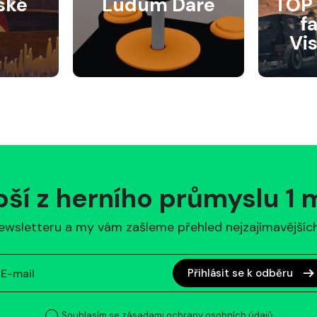
ské
Ludum Dare
TOP 
f
Vi
pší z herního průmyslu 1
ewsletteru a my vám zašleme přehled nejzajímavějších 
Přihlásit se k odběru
Souhlasím se zásadami ochrany osobních údajů