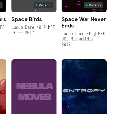
o
Vydáno
Vydáno
ars
Space Birds
Space War Never
Ends
MFF
Ludum Dare 40 @ MFF
UK — 2017
Ludum Dare 40 @ MFF
UK, Michalidis —
2017