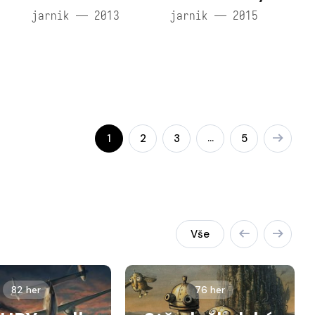
jarnik — 2013
jarnik — 2015
…
1
2
3
5
Vše
82 her
76 her