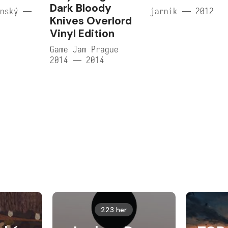
Dark Bloody
enský —
jarnik — 2012
Knives Overlord
Vinyl Edition
Game Jam Prague
2014 — 2014
223 her