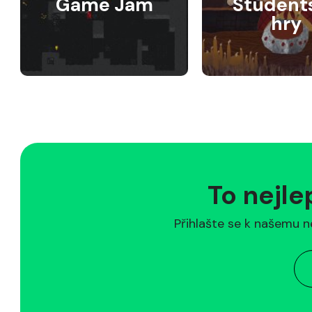
Game Jam
Student
hry
To nejle
Přihlašte se k našemu n