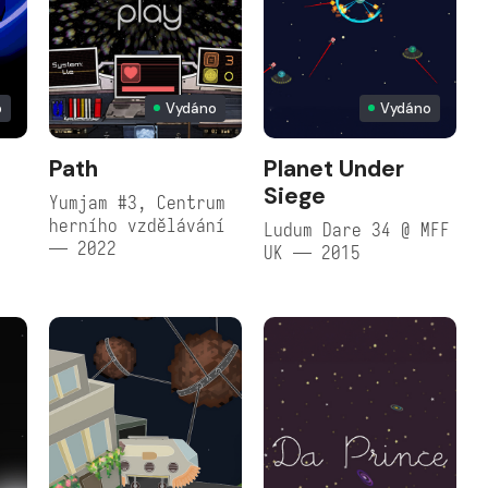
p
Vydáno
Vydáno
Path
Planet Under
Siege
Yumjam #3, Centrum
herního vzdělávání
Ludum Dare 34 @ MFF
— 2022
UK — 2015