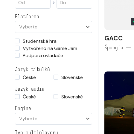
Platforma
Vyberte
GACC
Studentská hra
Špongia — 
Vytvořeno na Game Jam
Podpora ovladače
Jazyk titulků
České
Slovenské
Jazyk audia
České
Slovenské
Engine
Vyberte
Typ multiplayeru