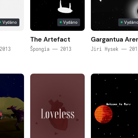
Vydáno
Vydáno
Vydán
The Artefact
Gargantua Are
2013
Špongia — 2013
Jiri Hysek — 201