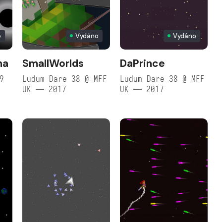
o
Vydáno
Vydáno
na
SmallWorlds
DaPrince
9
Ludum Dare 38 @ MFF
Ludum Dare 38 @ MFF
UK — 2017
UK — 2017