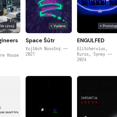
Ve vývoji
Vydáno
Prototy
gineers
Space Šůtr
ENGULFED
Vojtěch Novotný —
Glitchervius,
2021
Kuros, Syney —
re House
2024