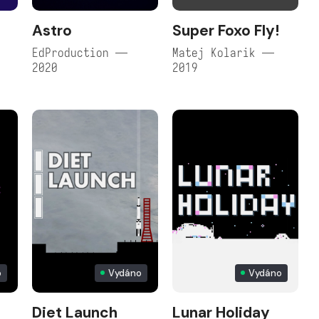
Astro
Super Foxo Fly!
EdProduction —
Matej Kolarik —
2020
2019
o
Vydáno
Vydáno
Diet Launch
Lunar Holiday