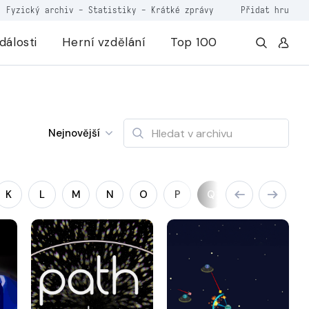
Fyzický archiv
-
Statistiky
-
Krátké zprávy
Přidat hru
dálosti
Herní vzdělání
Top 100
Nejnovější
K
L
M
N
O
P
Q
R
S