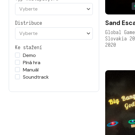
Vyberte
Sand Esc
Distribuce
Global Game
Vyberte
Slovakia 2
2020
Ke stažení
Demo
Plná hra
Manuál
Soundtrack