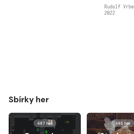
Rudolf Vrb
2022
Sbírky her
487 her
485 her