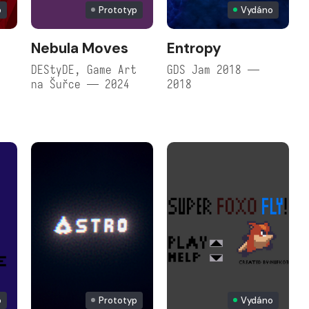
p
Prototyp
Vydáno
Nebula Moves
Entropy
e
DEStyDE, Game Art
GDS Jam 2018 —
na Šuřce — 2024
2018
o
Prototyp
Vydáno