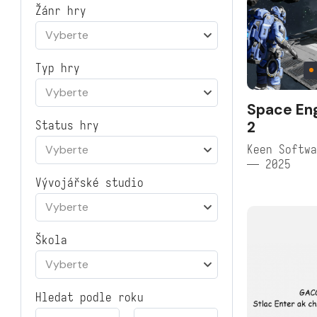
Žánr hry
Vyberte
Typ hry
Vyberte
Space En
2
Status hry
Keen Softwa
Vyberte
— 2025
Vývojářské studio
Vyberte
Škola
Vyberte
Hledat podle roku