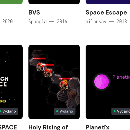
BVS
Space Escape
 2020
Špongia — 2016
milansav — 2018
Vydáno
Vydáno
Vydán
SPACE
Holy Rising of
Planetix