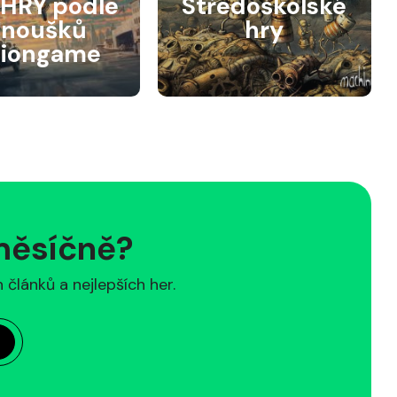
HRY podle
Středoškolské
anoušků
hry
siongame
 měsíčně?
článků a nejlepších her.