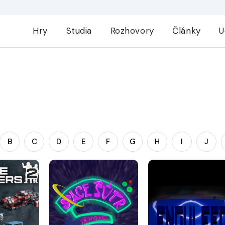
Hry
Studia
Rozhovory
Články
U
B
C
D
E
F
G
H
I
J