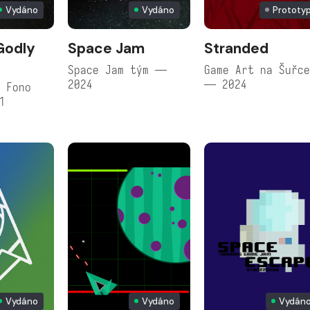
Vydáno
Vydáno
Prototy
Godly
Space Jam
Stranded
Space Jam tým —
Game Art na Šuřc
2024
— 2024
 Fono
1
Vydáno
Vydáno
Vydán