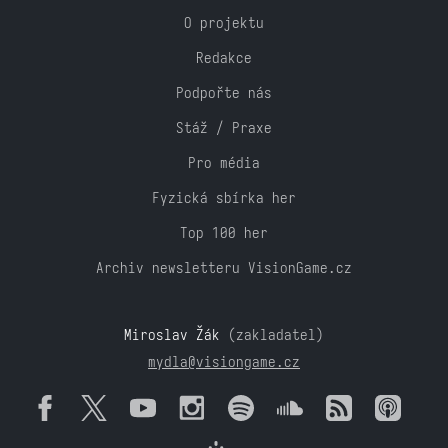
O projektu
Redakce
Podpořte nás
Stáž / Praxe
Pro média
Fyzická sbírka her
Top 100 her
Archiv newsletteru VisionGame.cz
Miroslav Žák
(zakladatel)
mydla@visiongame.cz