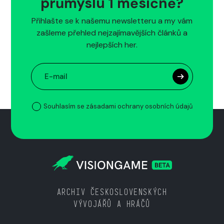
průmyslu 1 měsíčně?
Přihlašte se k našemu newsletteru a my vám
zašleme přehled nejzajímavějších článků a
nejlepších her.
Souhlasím se zásadami ochrany osobních údajů
ARCHIV ČESKOSLOVENSKÝCH
VÝVOJÁŘŮ A HRÁČŮ