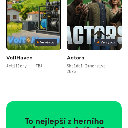
Ve vývoji
Ve vývoji
VoltHaven
Actors
Artillery — TBA
Skeldal Immersive —
2025
To nejlepší z herního