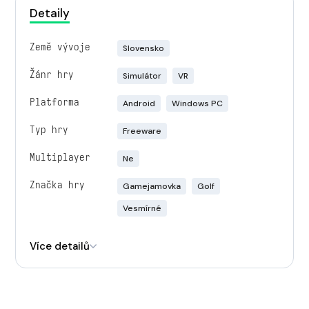
Detaily
Země vývoje
Slovensko
Žánr hry
Simulátor
VR
Platforma
Android
Windows PC
Typ hry
Freeware
Multiplayer
Ne
Značka hry
Gamejamovka
Golf
Vesmírné
Engine
Unity
Více detailů