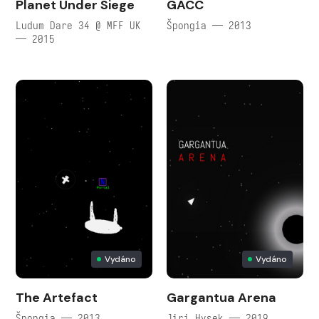
Planet Under Siege
GACC
Ludum Dare 34 @ MFF UK
Špongia — 2013
— 2015
Vydáno
Vydáno
The Artefact
Gargantua Arena
Špongia — 2013
Jiri Hysek — 2019