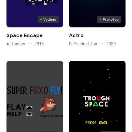
Vydáno
Prototyp
Space Escape
Astro
milansav — 2018
EdProduction — 2020