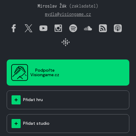
Miroslav Žák
(zakladatel)
mydla@visiongame.cz
Podpořte
Visiongame.cz
Přidat hru
Přidat studio