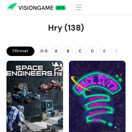
Hry (138)
Filtrovat
0-9
A
B
C
D
E
F
G