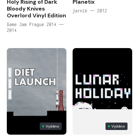
Holy Rising of Dark
Planetix
Bloody Knives
jarnik — 2012
Overlord Vinyl Edition
Game Jam Prague 2014 —
2014
Vydáno
Vydáno