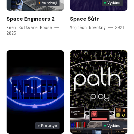
Ve vývoji
Vydáno
Space Engineers 2
Space Šůtr
Keen Software House —
Vojtěch Novotný — 2021
2025
Prototyp
Vydáno