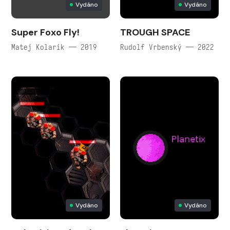
Vydáno
Vydáno
Super Foxo Fly!
TROUGH SPACE
Matej Kolarik — 2019
Rudolf Vrbenský — 2022
Vydáno
Vydáno