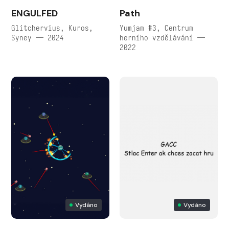
ENGULFED
Path
Glitchervius, Kuros,
Yumjam #3, Centrum
Syney — 2024
herního vzdělávání —
2022
Vydáno
Vydáno