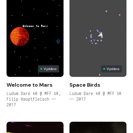
Vydáno
Vydáno
Welcome to Mars
Space Birds
Ludum Dare 40 @ MFF UK,
Ludum Dare 40 @ MFF UK
Filip Hauptfleisch —
— 2017
2017