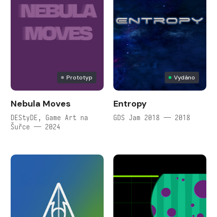
Prototyp
Vydáno
Nebula Moves
Entropy
DEStyDE, Game Art na
GDS Jam 2018 — 2018
Šuřce — 2024