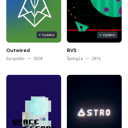
Vydáno
Vydáno
Outwired
BVS
Gorgodon — 2020
Špongia — 2016