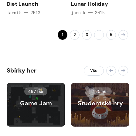
Diet Launch
Lunar Holiday
jarnik — 2013
jarnik — 2015
1
2
3
5
…
Sbírky her
Vše
487 her
485 her
Game Jam
Studentské hry