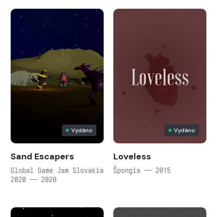
Vydáno
Vydáno
Sand Escapers
Loveless
Global Game Jam Slovakia
Špongia — 2015
2020 — 2020