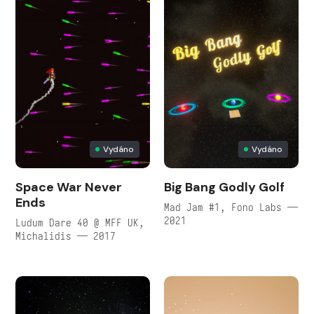
Vydáno
Vydáno
Space War Never
Big Bang Godly Golf
Ends
Mad Jam #1, Fono Labs —
2021
Ludum Dare 40 @ MFF UK,
Michalidis — 2017