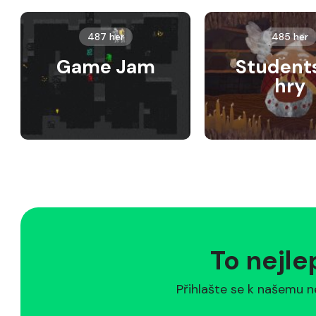
487 her
485 her
Game Jam
Student
hry
To nejle
Přihlašte se k našemu n