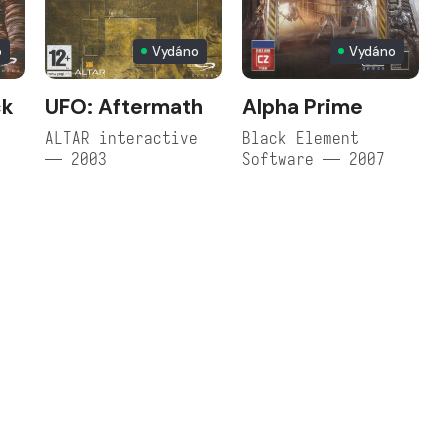
o
Vydáno
Vydáno
ck
UFO: Aftermath
Alpha Prime
e
ALTAR interactive
Black Element
— 2003
Software — 2007