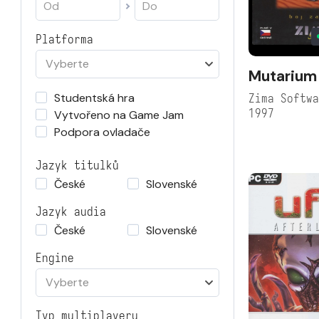
Platforma
Vyberte
Mutarium
Studentská hra
Zima Softw
1997
Vytvořeno na Game Jam
Podpora ovladače
Jazyk titulků
České
Slovenské
Jazyk audia
České
Slovenské
Engine
Vyberte
Typ multiplayeru