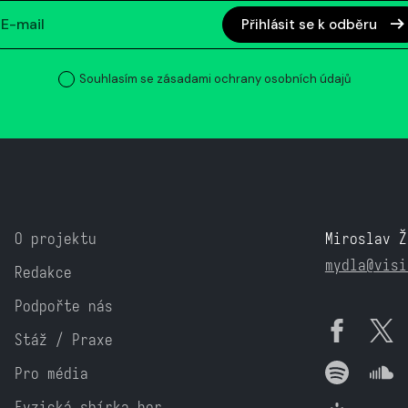
Přihlásit se k odběru
Souhlasím se zásadami ochrany osobních údajů
O projektu
Miroslav Ž
mydla@visi
Redakce
Podpořte nás
Stáž / Praxe
Pro média
Fyzická sbírka her