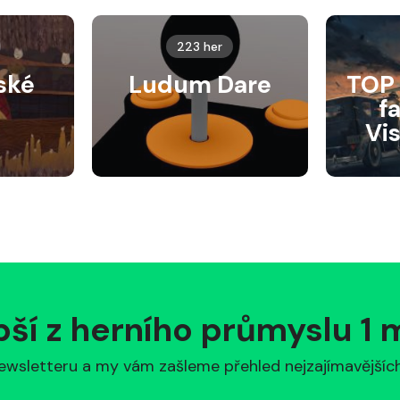
223 her
ské
Ludum Dare
TOP 
f
Vi
pší z herního průmyslu 1
ewsletteru a my vám zašleme přehled nejzajímavějších 