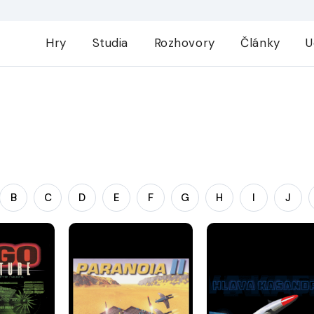
Hry
Studia
Rozhovory
Články
U
B
C
D
E
F
G
H
I
J