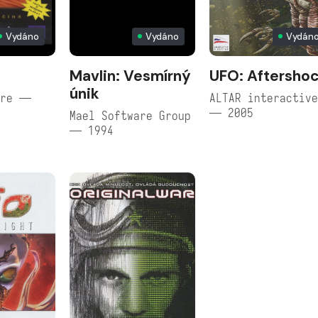
Vydáno
Vydáno
Vydán
Mavlin: Vesmírný
UFO: Aftersho
únik
are —
ALTAR interactiv
— 2005
Mael Software Group
— 1994