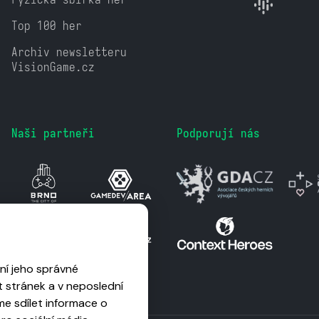
Top 100 her
Archiv newsletteru
VisionGame.cz
Naši partneři
Podporují nás
ní jeho správné
 stránek a v neposlední
me sdílet informace o