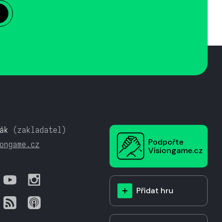
ák
(zakladatel)
Podpořte
ongame.cz
Visiongame.cz
Přidat hru