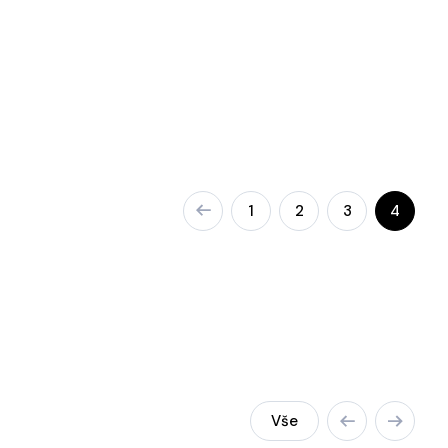
1
2
3
4
Vše