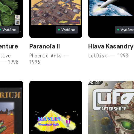
Vydáno
Vydáno
Vydán
enture
Paranoia II
Hlava Kasandry
tive
Phoenix Arts —
LetDisk — 1993
 — 1998
1996