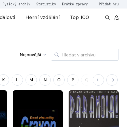
Fyzický archiv
-
Statistiky
-
Krátké zprávy
Přidat hru
dálosti
Herní vzdělání
Top 100
Nejnovější
K
L
M
N
O
P
Q
R
S