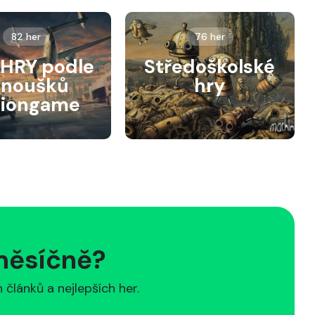
82 her
76 her
HRY podle
Středoškolské
anoušků
hry
siongame
 měsíčně?
článků a nejlepších her.