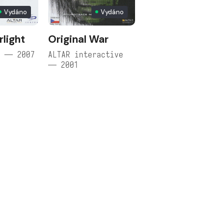
Vydáno
Vydáno
rlight
Original War
s — 2007
ALTAR interactive
— 2001