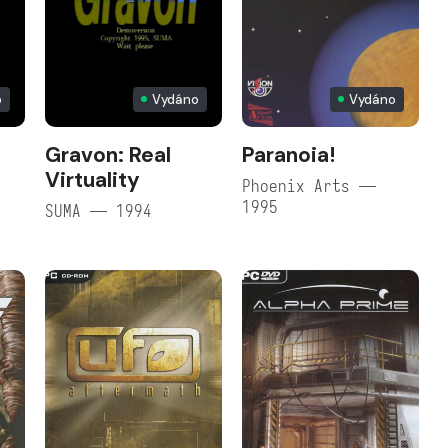
o
Vydáno
Vydáno
Gravon: Real
Paranoia!
Virtuality
Phoenix Arts —
1995
SUMA — 1994