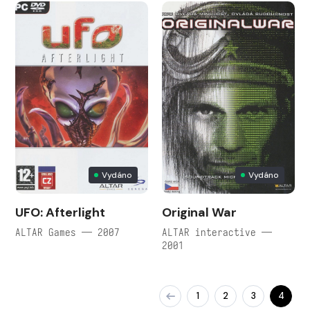
Vydáno
Vydáno
UFO: Afterlight
Original War
ALTAR Games — 2007
ALTAR interactive —
2001
1
2
3
4