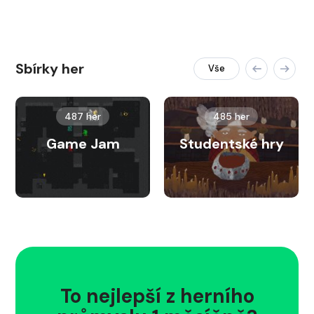
Sbírky her
Vše
487 her
485 her
Game Jam
Studentské hry
To nejlepší z herního