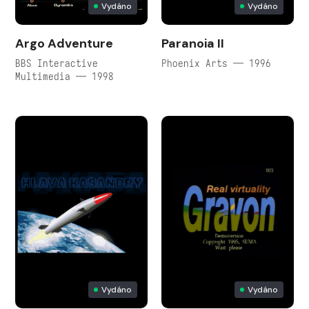
Vydáno
Vydáno
Argo Adventure
Paranoia II
BBS Interactive
Phoenix Arts — 1996
Multimedia — 1998
Vydáno
Vydáno