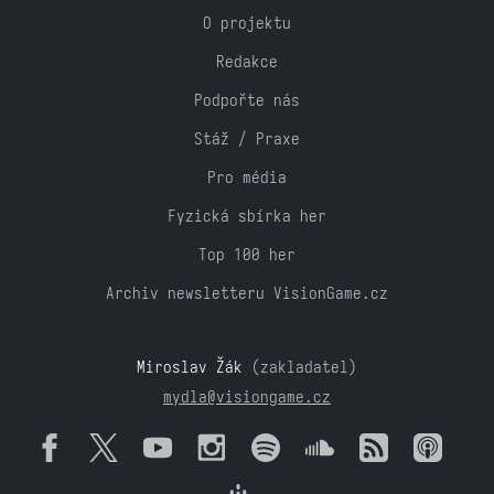
O projektu
Redakce
Podpořte nás
Stáž / Praxe
Pro média
Fyzická sbírka her
Top 100 her
Archiv newsletteru VisionGame.cz
Miroslav Žák
(zakladatel)
mydla@visiongame.cz