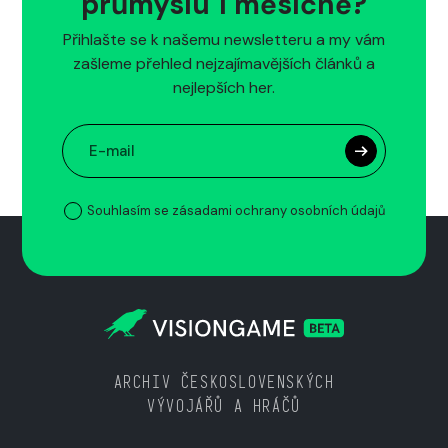
průmyslu 1 měsíčně?
Přihlašte se k našemu newsletteru a my vám
zašleme přehled nejzajímavějších článků a
nejlepších her.
Souhlasím se zásadami ochrany osobních údajů
ARCHIV ČESKOSLOVENSKÝCH
VÝVOJÁŘŮ A HRÁČŮ