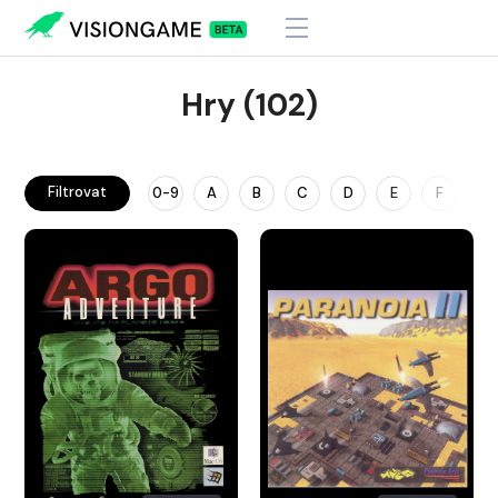
Hry (102)
Filtrovat
0-9
A
B
C
D
E
F
G