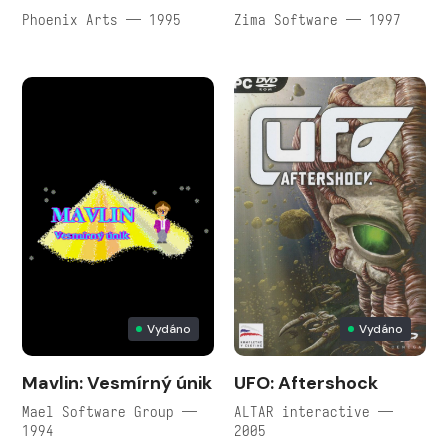
Phoenix Arts — 1995
Zima Software — 1997
Vydáno
Vydáno
Mavlin: Vesmírný únik
UFO: Aftershock
Mael Software Group —
ALTAR interactive —
1994
2005