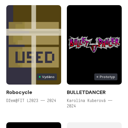
Vydáno
Prototyp
Robocycle
BULLETDANCER
Džem@FIT L2023 — 2024
Karolína Kuberová —
2024