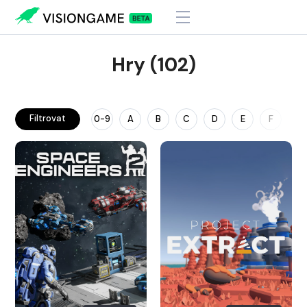
Hry (102)
Filtrovat
0-9
A
B
C
D
E
F
G