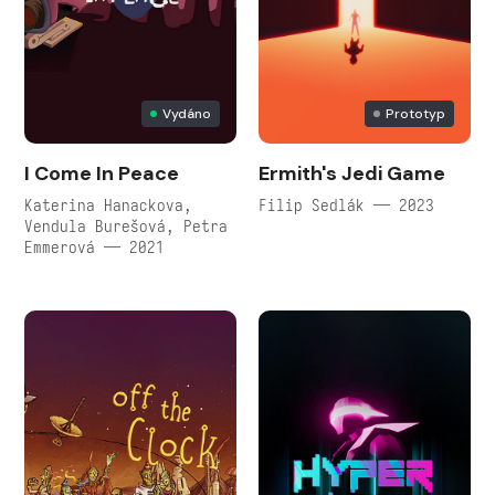
Vydáno
Prototyp
I Come In Peace
Ermith's Jedi Game
Katerina Hanackova,
Filip Sedlák — 2023
Vendula Burešová, Petra
Emmerová — 2021