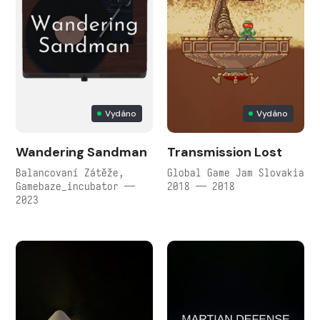
Vydáno
Vydáno
Wandering Sandman
Transmission Lost
Balancovaní Zátěže,
Global Game Jam Slovakia
Gamebaze_incubator —
2018 — 2018
2023