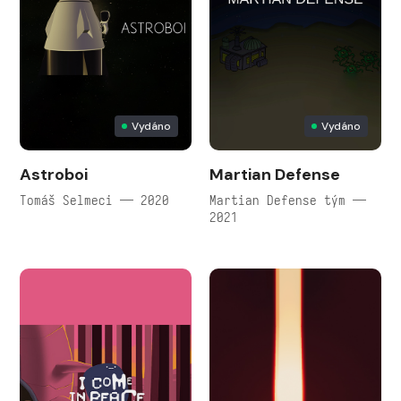
Vydáno
Vydáno
Astroboi
Martian Defense
Tomáš Selmeci — 2020
Martian Defense tým —
2021