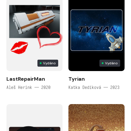
Vydáno
Vydáno
LastRepairMan
Tyrian
Aleš Herink — 2020
Katka Dedíková — 2023