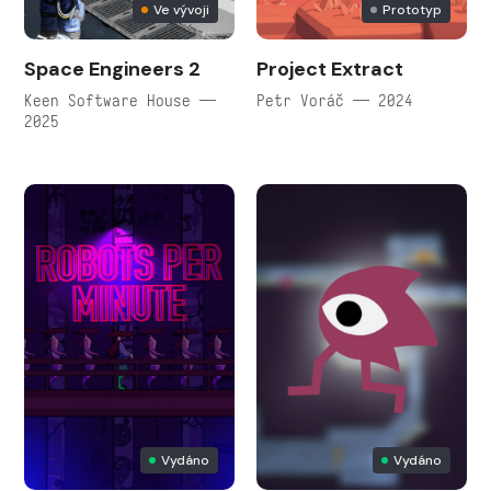
Ve vývoji
Prototyp
Space Engineers 2
Project Extract
Keen Software House —
Petr Voráč — 2024
2025
Vydáno
Vydáno