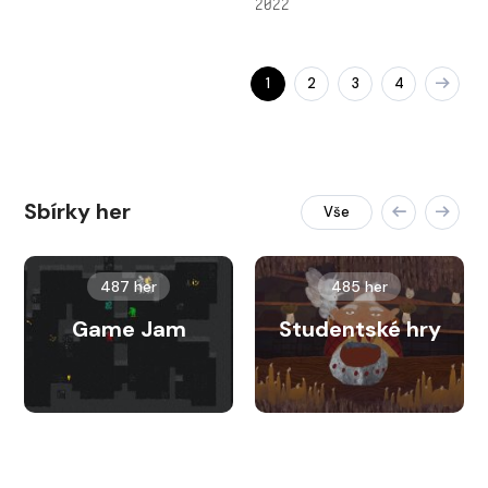
2022
1
2
3
4
Sbírky her
Vše
487 her
485 her
Game Jam
Studentské hry