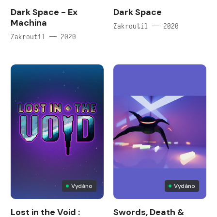
Dark Space - Ex
Dark Space
Machina
Zakroutil — 2020
Zakroutil — 2020
Vydáno
Vydáno
Lost in the Void :
Swords, Death &