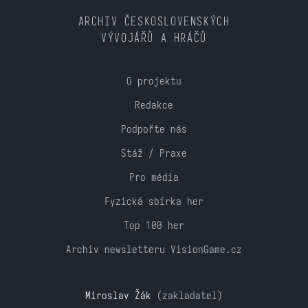
ARCHIV ČESKOSLOVENSKÝCH
VÝVOJÁŘŮ A HRÁČŮ
O projektu
Redakce
Podpořte nás
Stáž / Praxe
Pro média
Fyzická sbírka her
Top 100 her
Archiv newsletteru VisionGame.cz
Miroslav Žák
(zakladatel)