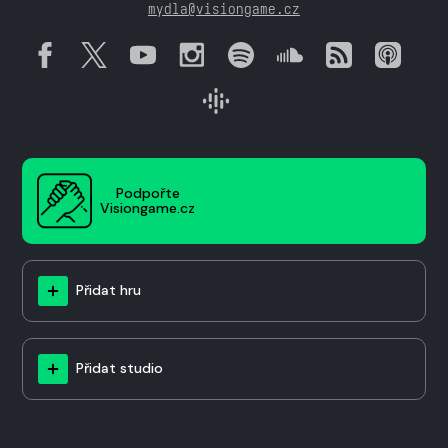
mydla@visiongame.cz
Podpořte
Visiongame.cz
Přidat hru
Přidat studio