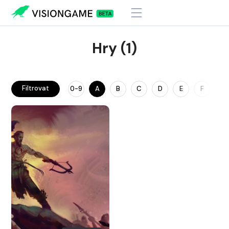
Hry (1)
Filtrovat
0-9
A
B
C
D
E
F
G