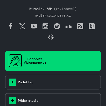
Miroslav Žák
(zakladatel)
mydla@visiongame.cz
Podpořte
Visiongame.cz
Přidat hru
Přidat studio