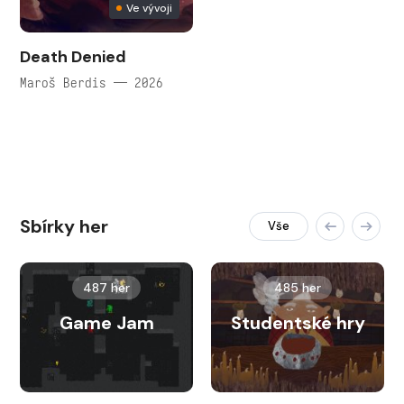
Ve vývoji
Death Denied
Maroš Berdis — 2026
Sbírky her
Vše
487 her
485 her
Game Jam
Studentské hry