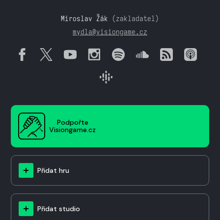
Miroslav Žák
(zakladatel)
mydla@visiongame.cz
Podpořte
Visiongame.cz
Přidat hru
Přidat studio