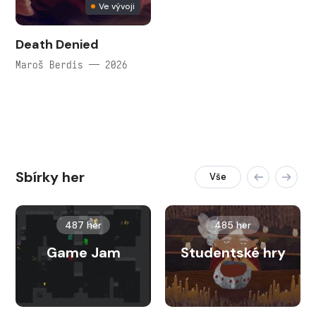
Ve vývoji
Death Denied
Maroš Berdis — 2026
Sbírky her
Vše
487 her
485 her
Game Jam
Studentské hry