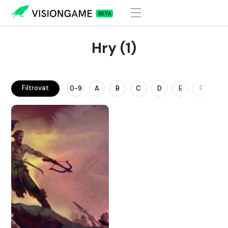
Hry (1)
Filtrovat
0-9
A
B
C
D
E
F
G