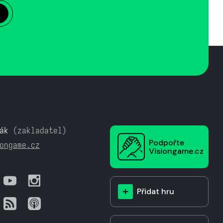
ák
(zakladatel)
Podpořte
ongame.cz
Visiongame.cz
Přidat hru