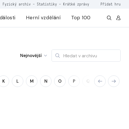
Fyzický archiv
-
Statistiky
-
Krátké zprávy
Přidat hru
dálosti
Herní vzdělání
Top 100
Nejnovější
K
L
M
N
O
P
Q
R
S