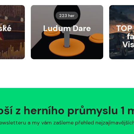
223 her
ské
Ludum Dare
TOP 
f
Vi
pší z herního průmyslu 1
ewsletteru a my vám zašleme přehled nejzajímavějších 