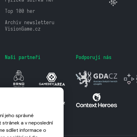
Top 100 her
Archiv newsletteru
VisionGame.cz
Naši partneři
Podporují nás
ní jeho správné
 stránek a v neposlední
me sdílet informace o