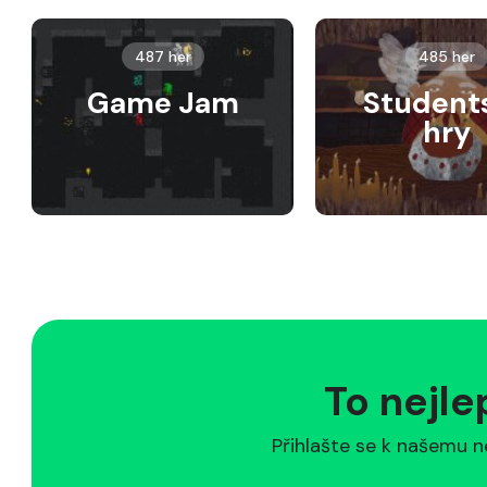
487 her
485 her
Game Jam
Student
hry
To nejle
Přihlašte se k našemu n