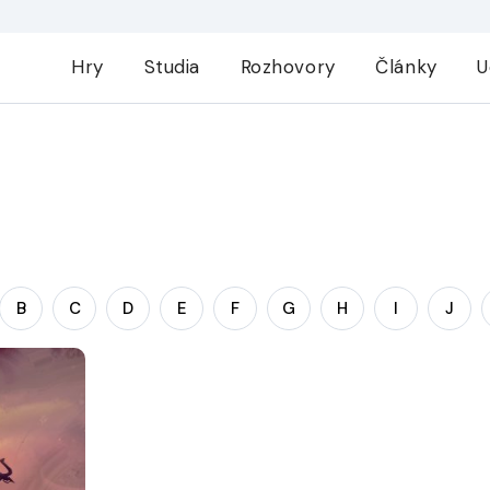
Hry
Studia
Rozhovory
Články
U
B
C
D
E
F
G
H
I
J