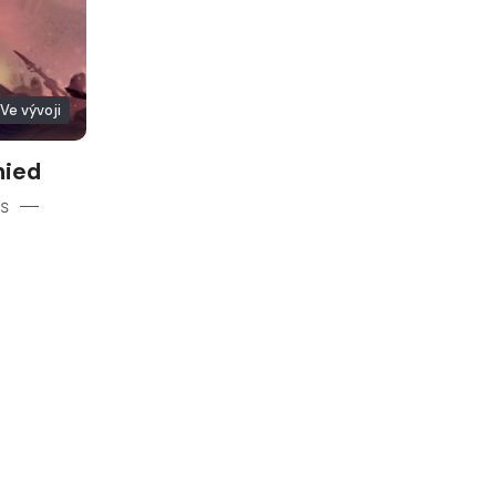
Ve vývoji
nied
is —