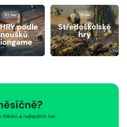
82 her
76 her
HRY podle
Středoškolské
anoušků
hry
siongame
 měsíčně?
článků a nejlepších her.