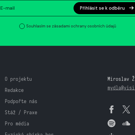
Přihlásit se k odběru
Souhlasím se zásadami ochrany osobních údajů
O projektu
Miroslav Ž
mydla@visi
Redakce
Podpořte nás
Stáž / Praxe
Pro média
Fyzická sbírka her