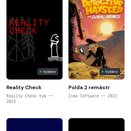
Vydáno
Vydáno
Reality Check
Polda 2 remástr
Reality Check tým —
Zima Software — 2023
2023