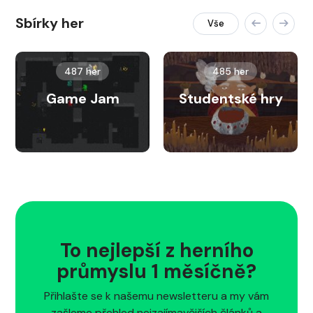
Sbírky her
Vše
487 her
485 her
Game Jam
Studentské hry
To nejlepší z herního
průmyslu 1 měsíčně?
Přihlašte se k našemu newsletteru a my vám
zašleme přehled nejzajímavějších článků a