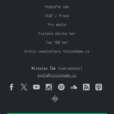
Podpořte nás
Stáž / Praxe
Pro média
Fyzická sbírka her
Top 100 her
Archiv newsletteru VisionGame.cz
Miroslav Žák
(zakladatel)
mydla@visiongame.cz