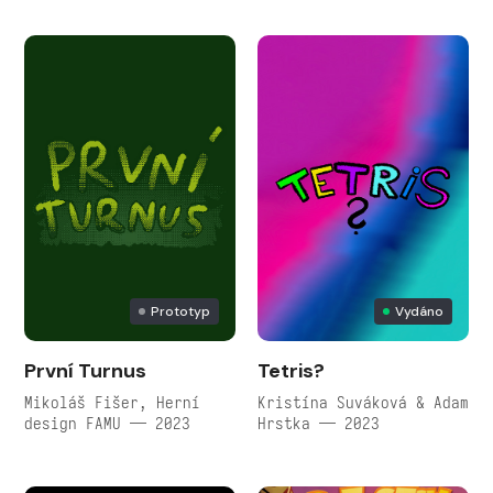
Prototyp
Vydáno
První Turnus
Tetris?
Mikoláš Fišer, Herní
Kristína Suváková & Adam
design FAMU — 2023
Hrstka — 2023