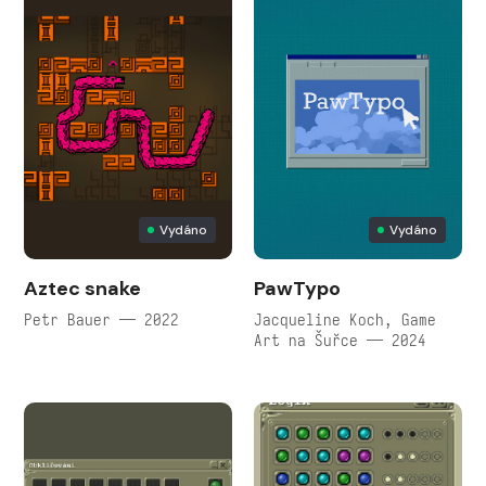
Vydáno
Vydáno
Aztec snake
PawTypo
Petr Bauer — 2022
Jacqueline Koch, Game
Art na Šuřce — 2024