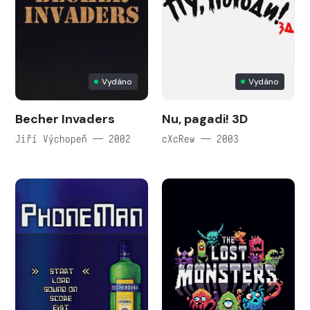
Vydáno
Vydáno
Becher Invaders
Nu, pagadi! 3D
Jiří Výchopeň — 2002
cXcRew — 2003