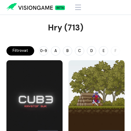
Hry (713)
Filtrovat
0-9
A
B
C
D
E
F
G