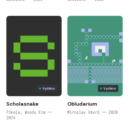
Vydáno
Vydáno
Scholasnake
Obludarium
FSkala, Woody Elm —
Miroslav Vávrů — 2020
2024