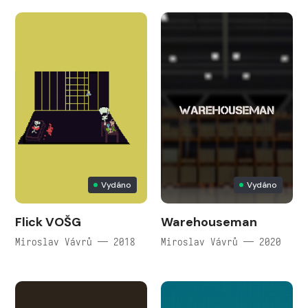
Vydáno
Vydáno
Flick VOŠG
Warehouseman
Miroslav Vávrů — 2018
Miroslav Vávrů — 2020