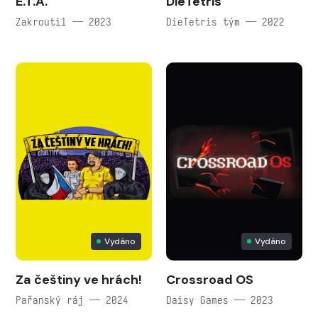
E.T.A.
DieTetris
Zakroutil — 2023
DieTetris tým — 2022
Vydáno
Vydáno
Za češtiny ve hrách!
Crossroad OS
Pařanský ráj — 2024
Daisy Games — 2023