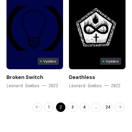
Vydáno
Vydáno
Broken Switch
Deathless
Leonard Gombos — 2023
Leonard Gombos — 2022
1
2
3
4
24
…