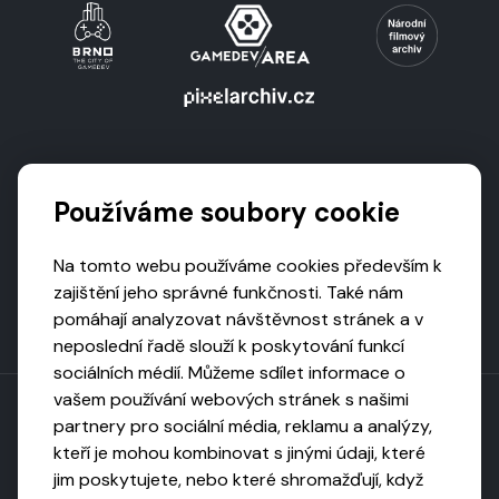
Podporují nás
Používáme soubory cookie
Na tomto webu používáme cookies především k
zajištění jeho správné funkčnosti. Také nám
pomáhají analyzovat návštěvnost stránek a v
neposlední řadě slouží k poskytování funkcí
sociálních médií. Můžeme sdílet informace o
vašem používání webových stránek s našimi
partnery pro sociální média, reklamu a analýzy,
kteří je mohou kombinovat s jinými údaji, které
Toto dílo podléhá licenci CC BY-NC-ND
jim poskytujete, nebo které shromažďují, když
Uveďte původ, neužívejte komerčně, nezpracovávejte.