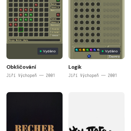
Vydáno
Vydáno
Obkličování
Logik
Jiří Výchopeň — 2001
Jiří Výchopeň — 2001