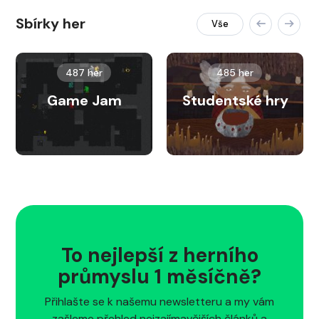
Sbírky her
Vše
487 her
485 her
Game Jam
Studentské hry
To nejlepší z herního
průmyslu 1 měsíčně?
Přihlašte se k našemu newsletteru a my vám
zašleme přehled nejzajímavějších článků a