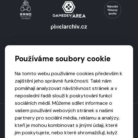
Podporují nás
Používáme soubory cookie
Na tomto webu používáme cookies především k
zajištění jeho správné funkčnosti. Také nám
pomáhají analyzovat návštěvnost stránek a v
neposlední řadě slouží k poskytování funkcí
sociálních médií. Můžeme sdílet informace o
vašem používání webových stránek s našimi
partnery pro sociální média, reklamu a analýzy,
kteří je mohou kombinovat s jinými údaji, které
Toto dílo podléhá licenci CC BY-NC-ND
jim poskytujete, nebo které shromažďují, když
Uveďte původ, neužívejte komerčně, nezpracovávejte.