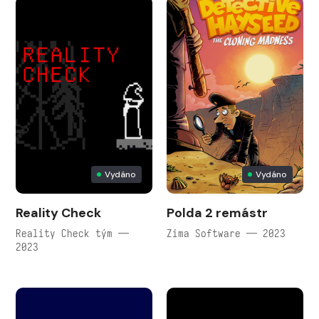
Vydáno
Vydáno
Reality Check
Polda 2 remástr
Reality Check tým —
Zima Software — 2023
2023