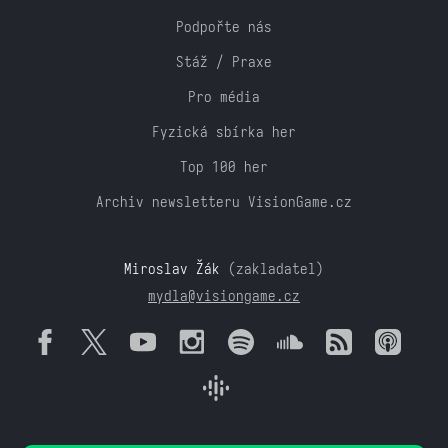
Podpořte nás
Stáž / Praxe
Pro média
Fyzická sbírka her
Top 100 her
Archiv newsletteru VisionGame.cz
Miroslav Žák
(zakladatel)
mydla@visiongame.cz