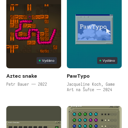
Vydáno
Vydáno
Aztec snake
PawTypo
Petr Bauer — 2022
Jacqueline Koch, Game
Art na Šuřce — 2024