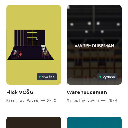
Vydáno
Vydáno
Flick VOŠG
Warehouseman
Miroslav Vávrů — 2018
Miroslav Vávrů — 2020