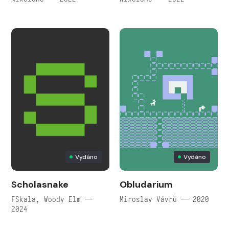
Vydáno
Vydáno
Scholasnake
Obludarium
FSkala, Woody Elm —
Miroslav Vávrů — 2020
2024