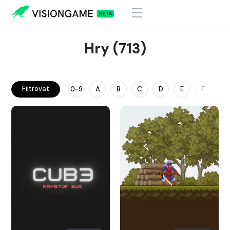
Hry (713)
Filtrovat
0-9
A
B
C
D
E
F
G