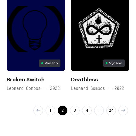
Vydáno
Vydáno
Broken Switch
Deathless
Leonard Gombos — 2023
Leonard Gombos — 2022
1
2
3
4
24
…