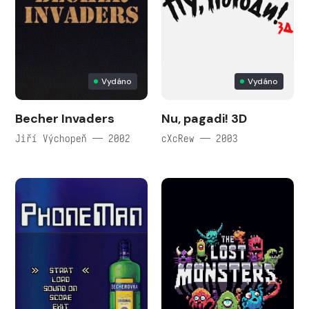
Vydáno
Vydáno
Becher Invaders
Nu, pagadi! 3D
Jiří Výchopeň — 2002
cXcRew — 2003