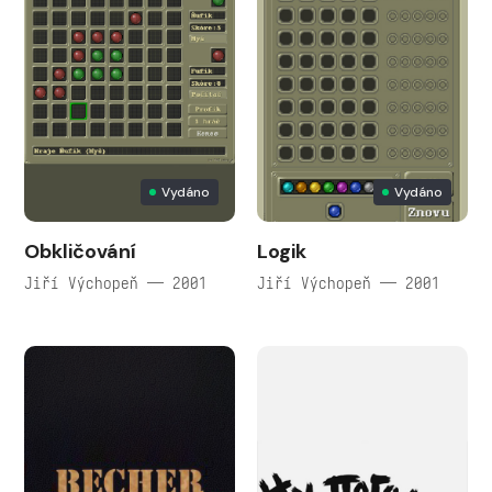
Vydáno
Vydáno
Obkličování
Logik
Jiří Výchopeň — 2001
Jiří Výchopeň — 2001