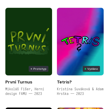
Prototyp
Vydáno
První Turnus
Tetris?
Mikoláš Fišer, Herní
Kristína Suváková & Adam
design FAMU — 2023
Hrstka — 2023