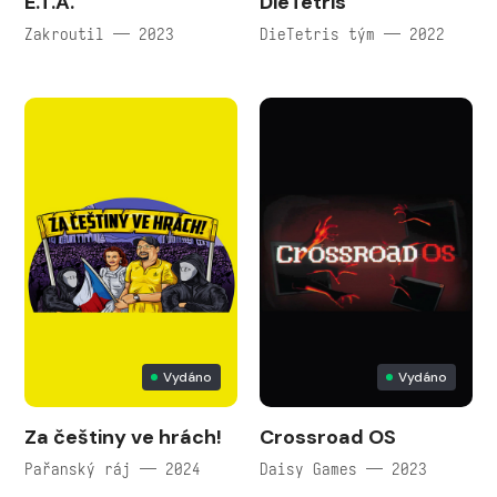
E.T.A.
DieTetris
Zakroutil — 2023
DieTetris tým — 2022
Vydáno
Vydáno
Za češtiny ve hrách!
Crossroad OS
Pařanský ráj — 2024
Daisy Games — 2023