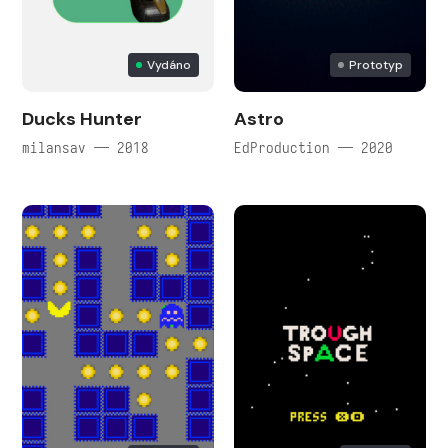
Vydáno
Prototyp
Ducks Hunter
Astro
milansav — 2018
EdProduction — 2020