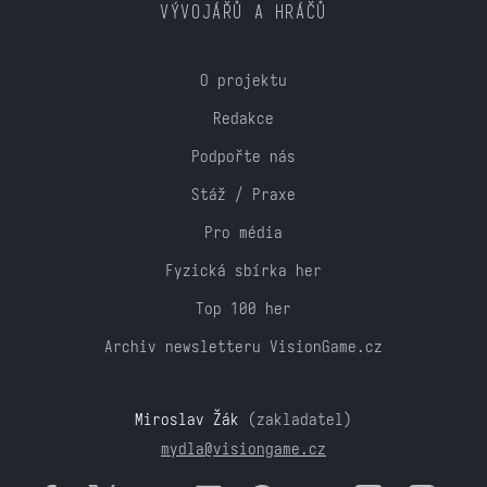
VÝVOJÁŘŮ A HRÁČŮ
O projektu
Redakce
Podpořte nás
Stáž / Praxe
Pro média
Fyzická sbírka her
Top 100 her
Archiv newsletteru VisionGame.cz
Miroslav Žák
(zakladatel)
mydla@visiongame.cz