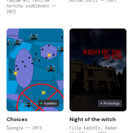
Yumjam #3, Centrum
Adrian Ďurči — 2021
herního vzdělávání —
2022
Vydáno
Prototyp
Choices
Night of the witch
Špongia — 2013
Filip Kadidlo, Radan