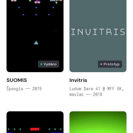
Vydáno
Prototyp
SUOMIS
Invitris
Špongia — 2015
Ludum Dare 41 @ MFF UK,
mavlac — 2018