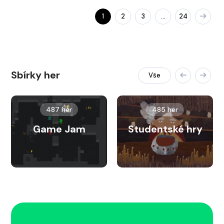
1
2
3
24
…
Sbírky her
Vše
487 her
485 her
Game Jam
Studentské hry