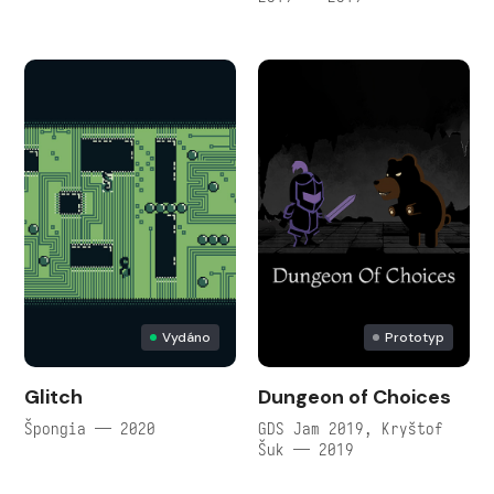
Vydáno
Prototyp
Glitch
Dungeon of Choices
Špongia — 2020
GDS Jam 2019, Kryštof
Šuk — 2019