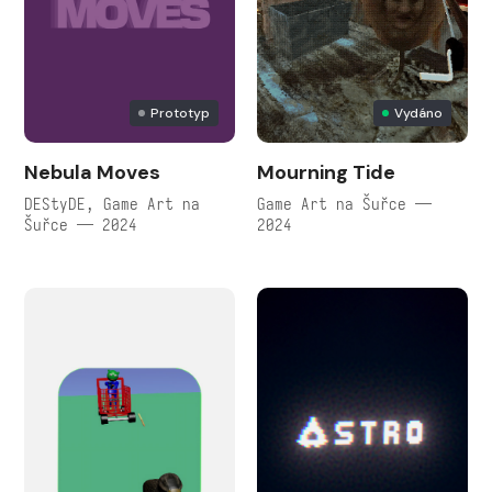
Prototyp
Vydáno
Nebula Moves
Mourning Tide
DEStyDE, Game Art na
Game Art na Šuřce —
Šuřce — 2024
2024