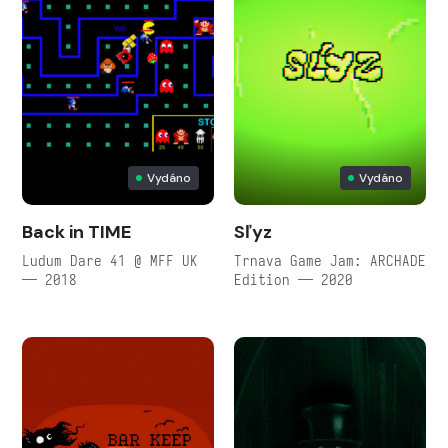
Vydáno
Vydáno
Back in TIME
Sľyz
Ludum Dare 41 @ MFF UK
Trnava Game Jam: ARCHADE
— 2018
Edition — 2020