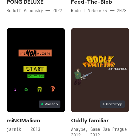
PONG DELUXE
Feed-The-Blob
Rudolf Vrbenský — 2022
Rudolf Vrbenský — 2023
Vydáno
Prototyp
miNOMalism
Oddly familiar
jarnik — 2013
Anaybe, Game Jam Prague
2019 — 2019