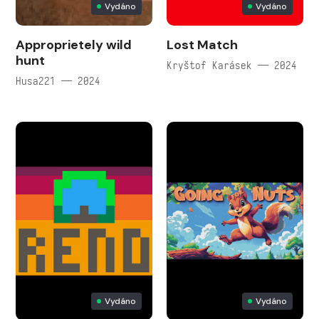
Vydáno
Vydáno
Approprietely wild
Lost Match
hunt
Kryštof Karásek — 2024
Husa221 — 2024
Vydáno
Vydáno