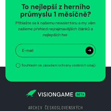
To nejlepší z herního
průmyslu 1 měsíčně?
Přihlašte se k našemu newsletteru a my vám
zašleme přehled nejzajímavějších článků a
nejlepších her.
Souhlasím se zásadami ochrany osobních údajů
ARCHIV ČESKOSLOVENSKÝCH