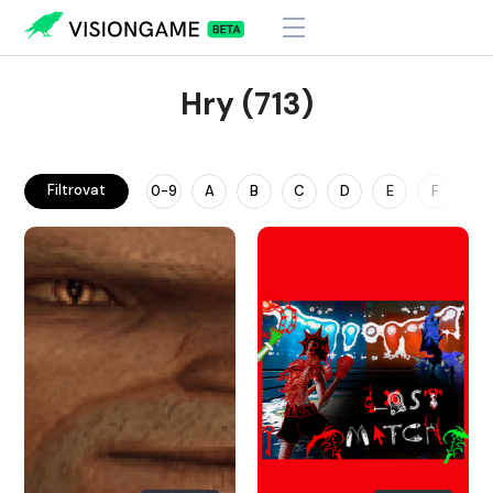
Hry (713)
Filtrovat
0-9
A
B
C
D
E
F
G