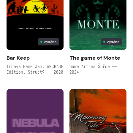
Vydáno
Vydáno
Bar Keep
The game of Monte
Trnava Game Jam: ARCHADE
Game Art na Šuřce —
Edition, Struct9 — 2020
2024