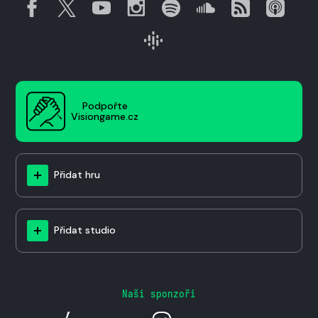
Podpořte
Visiongame.cz
Přidat hru
Přidat studio
Naši sponzoři