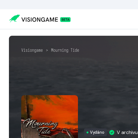
Visiongame
>
Mourning Tide
V archiv
Vydáno