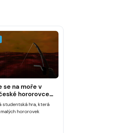
e se na moře v
 české hororovce
ng Tide
á studentská hra, která
t malých hororovek