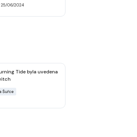
 25/06/2024
urning Tide byla uvedena
witch
a Šuřce