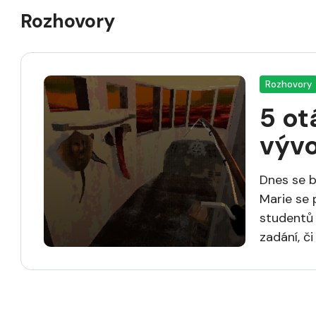
Rozhovory
Rozhovory
5 ot
vývo
Dnes se b
Marie se 
studentů z
zadání, či