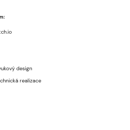
m:
tch.io
zvukový design
chnická realizace