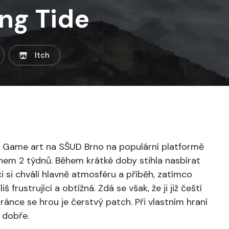
ng Tide
Itch
Game art na SŠUD Brno na populární platformě
ěhem 2 týdnů. Během krátké doby stihla nasbírat
 si chválí hlavně atmosféru a příběh, zatímco
rustrující a obtížná. Zdá se však, že ji již čeští
í stránce se hrou je čerstvý patch. Při vlastním hraní
 dobře.