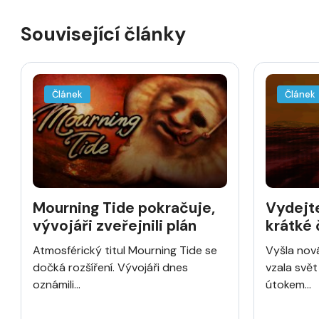
Související články
Článek
Článek
Mourning Tide pokračuje,
Vydejt
vývojáři zveřejnili plán
krátké
Mourni
Atmosférický titul Mourning Tide se
Vyšla nov
dočká rozšíření. Vývojáři dnes
vzala svě
oznámili...
útokem...