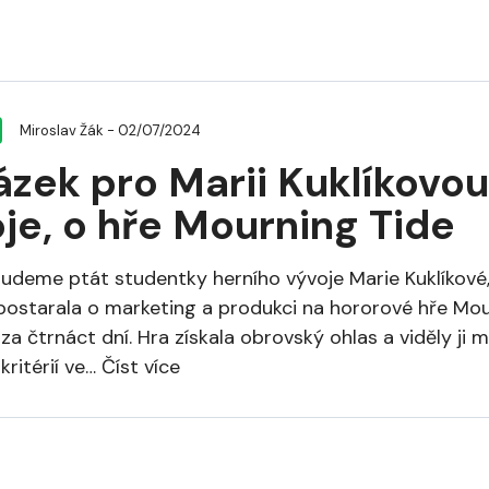
Miroslav Žák
- 02/07/2024
ázek pro Marii Kuklíkovo
je, o hře Mourning Tide
udeme ptát studentky herního vývoje Marie Kuklíkové
postarala o marketing a produkci na hororové hře Mour
a čtrnáct dní. Hra získala obrovský ohlas a viděly ji mil
 kritérií ve… Číst více