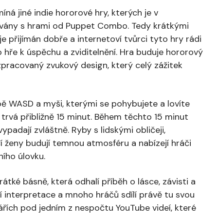
á jiné indie hororové hry, kterých je v
ovány s hrami od Puppet Combo. Tedy krátkými
e přijímán dobře a internetoví tvůrci tyto hry rádi
 hře k úspěchu a zviditelnění. Hra buduje hororový
pracovaný zvukový design, který celý zážitek
ě WASD a myši, kterými se pohybujete a lovíte
 trvá přibližně 15 minut. Během těchto 15 minut
padají zvláštně. Ryby s lidskými obličeji,
í ženy budují temnou atmosféru a nabízejí hráči
ního úlovku.
átké básně, která odhalí příběh o lásce, závisti a
ní interpretace a mnoho hráčů sdílí právě tu svou
řích pod jedním z nespočtu YouTube videí, které