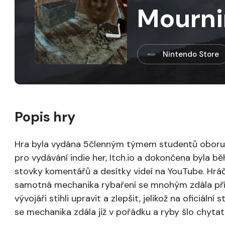
Mourni
Nintendo Store
Popis hry
Hra byla vydána 5členným týmem studentů oboru 
pro vydávání indie her, Itch.io a dokončena byla b
stovky komentářů a desítky videí na YouTube. Hráči
samotná mechanika rybaření se mnohým zdála příliš f
vývojáři stihli upravit a zlepšit, jelikož na oficiáln
se mechanika zdála již v pořádku a ryby šlo chytat