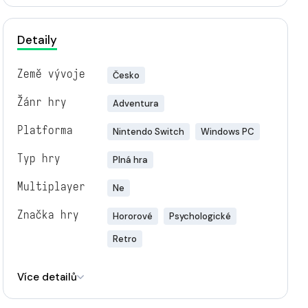
Detaily
Země vývoje
Česko
Žánr hry
Adventura
Platforma
Nintendo Switch
Windows PC
Typ hry
Plná hra
Multiplayer
Ne
Značka hry
Hororové
Psychologické
Retro
Engine
Unity
Více detailů