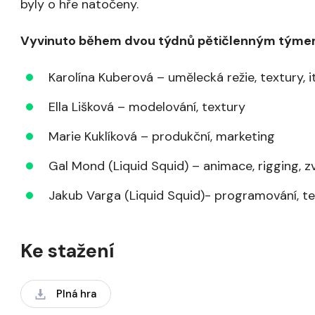
byly o hře natočeny.
Vyvinuto během dvou týdnů pětičlenným týme
Karolína Kuberová
– umělecká režie, textury, i
Ella Lišková
– modelování, textury
Marie Kuklíková
– produkční, marketing
Gal Mond
(Liquid Squid) – animace, rigging, 
Jakub Varga
(Liquid Squid)- programování, te
Ke stažení
Plná hra