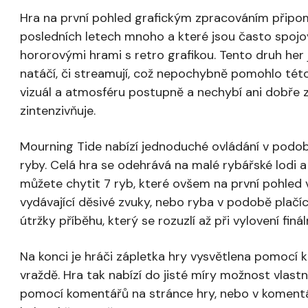
Hra na první pohled grafickým zpracováním připomín
posledních letech mnoho a které jsou často spoj
hororovými hrami s retro grafikou. Tento druh her j
natáčí, či streamují, což nepochybně pomohlo této
vizuál a atmosféru postupně a nechybí ani dobře z
zintenzivňuje.
Mourning Tide nabízí jednoduché ovládání v podob
ryby. Celá hra se odehrává na malé rybářské lodi a
můžete chytit 7 ryb, které ovšem na první pohled vy
vydávající děsivé zvuky, nebo ryba v podobě plačíc
útržky příběhu, který se rozuzlí až při vylovení finál
Na konci je hráči zápletka hry vysvětlena pomocí kr
vraždě. Hra tak nabízí do jisté míry možnost vlast
pomocí komentářů na stránce hry, nebo v komentá