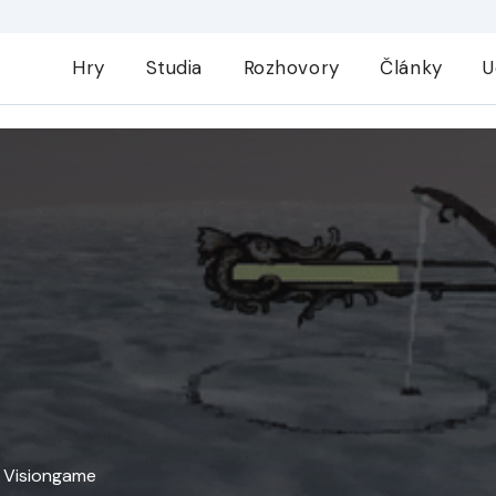
Hry
Studia
Rozhovory
Články
U
u Visiongame