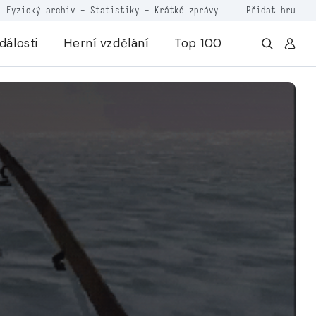
Fyzický archiv
-
Statistiky
-
Krátké zprávy
Přidat hru
dálosti
Herní vzdělání
Top 100