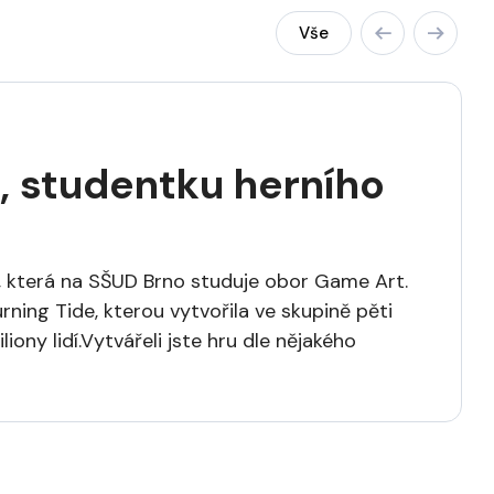
Vše
u, studentku herního
, která na SŠUD Brno studuje obor Game Art.
ning Tide, kterou vytvořila ve skupině pěti
iony lidí.Vytvářeli jste hru dle nějakého