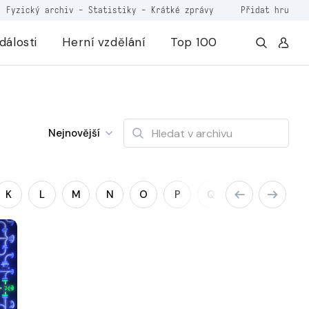
Fyzický archiv
-
Statistiky
-
Krátké zprávy
Přidat hru
dálosti
Herní vzdělání
Top 100
Nejnovější
K
L
M
N
O
P
Q
R
S