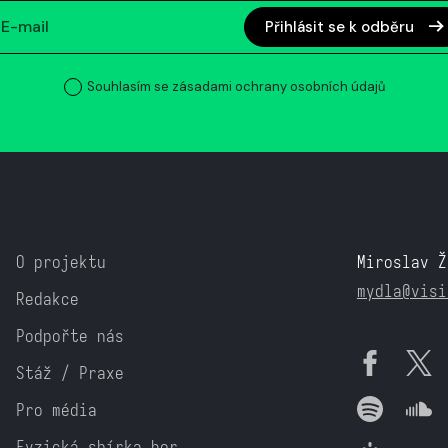
Přihlásit se k odběru
Souhlasím se zásadami ochrany osobních údajů
O projektu
Miroslav Ž
mydla@visi
Redakce
Podpořte nás
Stáž / Praxe
Pro média
Fyzická sbírka her