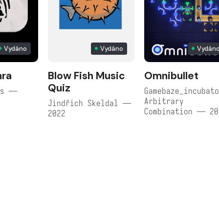
Vydáno
Vydáno
Vydán
hra
Blow Fish Music
Omnibullet
Quiz
rs —
Gamebaze_incubat
Arbitrary
Jindřich Skeldal —
Combination — 20
2022