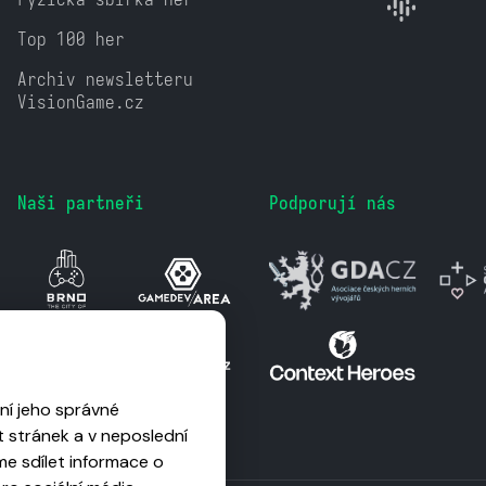
Top 100 her
Archiv newsletteru
VisionGame.cz
Naši partneři
Podporují nás
ní jeho správné
 stránek a v neposlední
me sdílet informace o