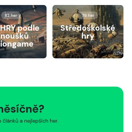
82 her
76 her
HRY podle
Středoškolské
anoušků
hry
siongame
 měsíčně?
článků a nejlepších her.