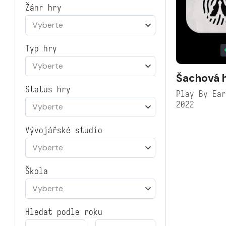
Žánr hry
Vyberte
Typ hry
Vyberte
Šachová 
Status hry
Play By Ea
2022
Vyberte
Vývojářské studio
Vyberte
Škola
Vyberte
Hledat podle roku