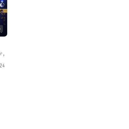
o
or,
24