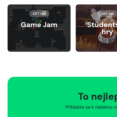
487 her
485 her
Game Jam
Student
hry
To nejle
Přihlašte se k našemu n