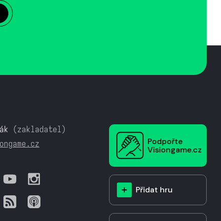
ák
(zakladatel)
Podpořte
ongame.cz
Visiongame.cz
Přidat hru