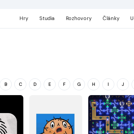
Hry
Studia
Rozhovory
Články
U
B
C
D
E
F
G
H
I
J