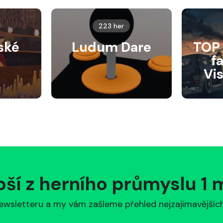
223 her
ské
Ludum Dare
TOP 
f
Vi
pší z herního průmyslu 1
ewsletteru a my vám zašleme přehled nejzajímavějších 