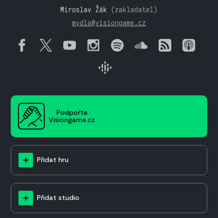
Miroslav Žák
(zakladatel)
mydla@visiongame.cz
Podpořte
Visiongame.cz
Přidat hru
Přidat studio