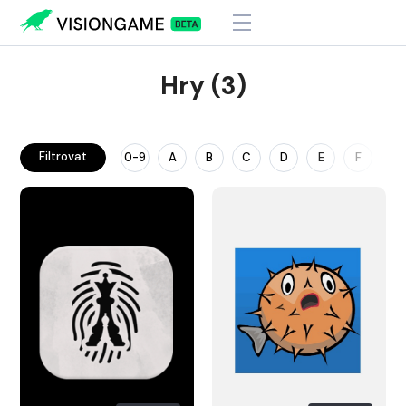
Hry (3)
Filtrovat
0-9
A
B
C
D
E
F
G