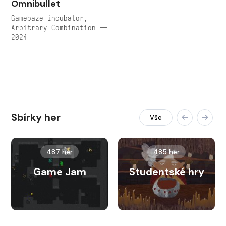
Omnibullet
Gamebaze_incubator,
Arbitrary Combination —
2024
Sbírky her
Vše
487 her
485 her
Game Jam
Studentské hry