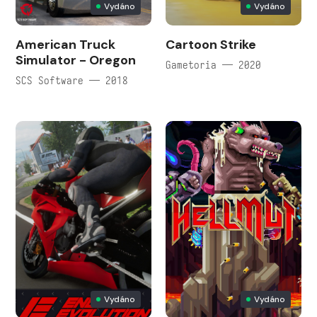
Vydáno
Vydáno
American Truck
Cartoon Strike
Simulator - Oregon
Gametoria — 2020
SCS Software — 2018
Vydáno
Vydáno