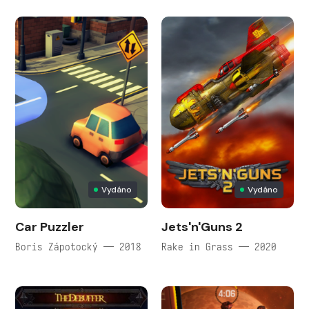
Vydáno
Vydáno
Car Puzzler
Jets'n'Guns 2
Boris Zápotocký — 2018
Rake in Grass — 2020