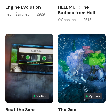
Engine Evolution
HELLMUT: The
Badass from Hell
Petr Šimůnek — 2020
Volcanicc — 2018
Vydáno
Vydáno
Beat the Song
The God