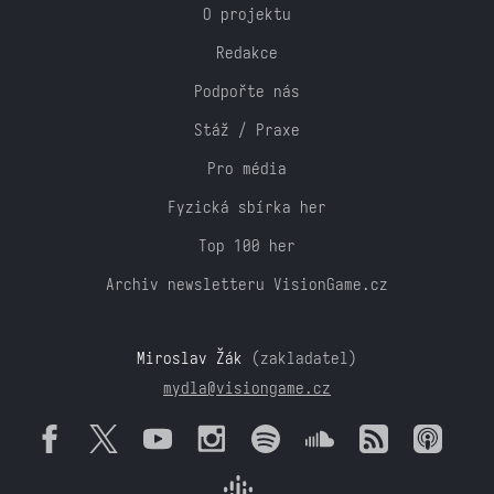
O projektu
Redakce
Podpořte nás
Stáž / Praxe
Pro média
Fyzická sbírka her
Top 100 her
Archiv newsletteru VisionGame.cz
Miroslav Žák
(zakladatel)
mydla@visiongame.cz