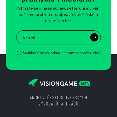
Přihlašte se k našemu newsletteru a my vám
zašleme přehled nejzajímavějších článků a
nejlepších her.
Souhlasím se zásadami ochrany osobních údajů
ARCHIV ČESKOSLOVENSKÝCH
VÝVOJÁŘŮ A HRÁČŮ