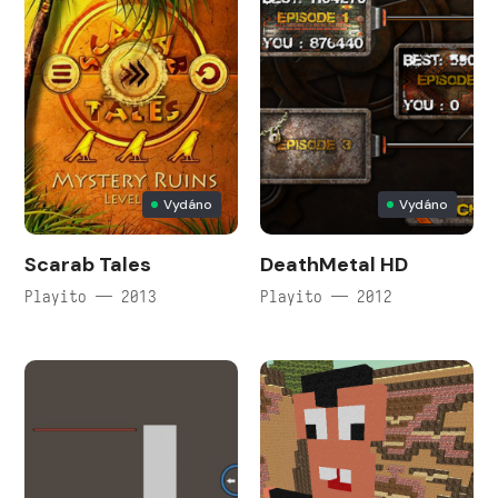
Vydáno
Vydáno
Scarab Tales
DeathMetal HD
Playito — 2013
Playito — 2012