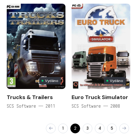
Vydáno
Vydáno
Trucks & Trailers
Euro Truck Simulator
SCS Software — 2011
SCS Software — 2008
1
2
3
4
5