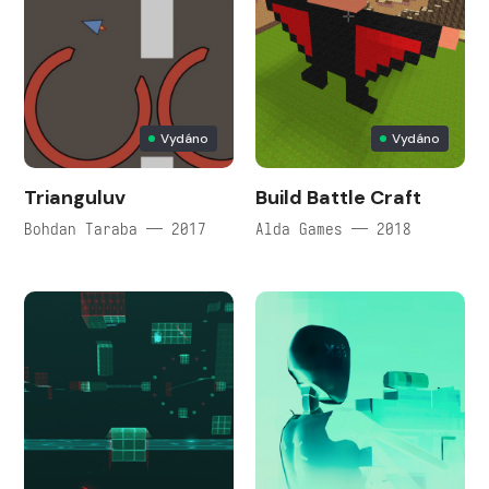
Vydáno
Vydáno
Trianguluv
Build Battle Craft
Bohdan Taraba — 2017
Alda Games — 2018