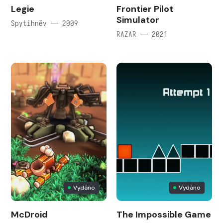
Legie
Frontier Pilot
Simulator
Spytihněv — 2009
RAZAR — 2021
Vydáno
Vydáno
McDroid
The Impossible Game