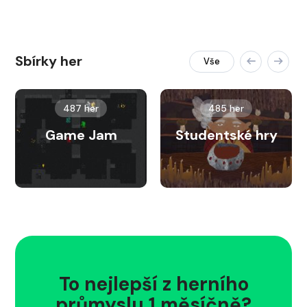
Sbírky her
Vše
487 her
485 her
Game Jam
Studentské hry
To nejlepší z herního
průmyslu 1 měsíčně?