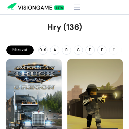
Hry (136)
Filtrovat
0-9
A
B
C
D
E
F
G