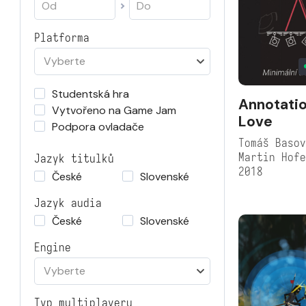
Platforma
Vyberte
Studentská hra
Annotatio
Vytvořeno na Game Jam
Love
Podpora ovladače
Tomáš Basov
Martin Hof
Jazyk titulků
2018
České
Slovenské
Jazyk audia
České
Slovenské
Engine
Vyberte
Typ multiplayeru