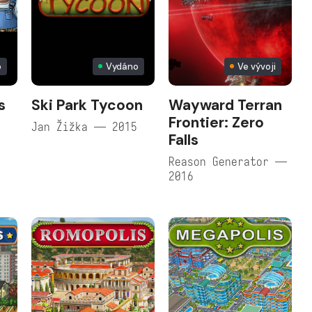
o
Vydáno
Ve vývoji
s
Ski Park Tycoon
Wayward Terran
Frontier: Zero
Jan Žižka — 2015
Falls
Reason Generator —
2016