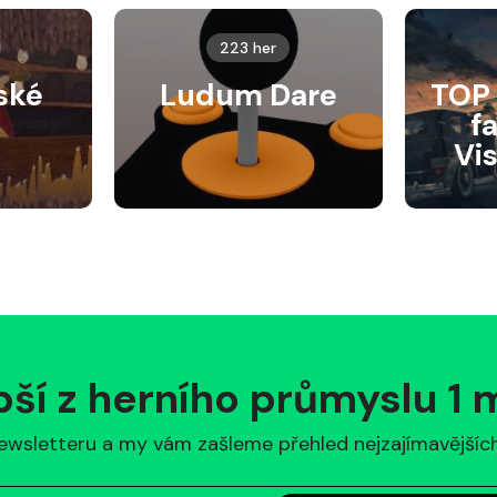
223 her
ské
Ludum Dare
TOP 
f
Vi
pší z herního průmyslu 1
ewsletteru a my vám zašleme přehled nejzajímavějších 