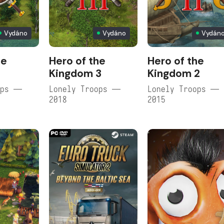
Vydáno
Vydáno
Vydán
he
Hero of the
Hero of the
Kingdom 3
Kingdom 2
ops —
Lonely Troops —
Lonely Troops —
2018
2015