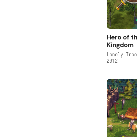
Hero of t
Kingdom
Lonely Tro
2012