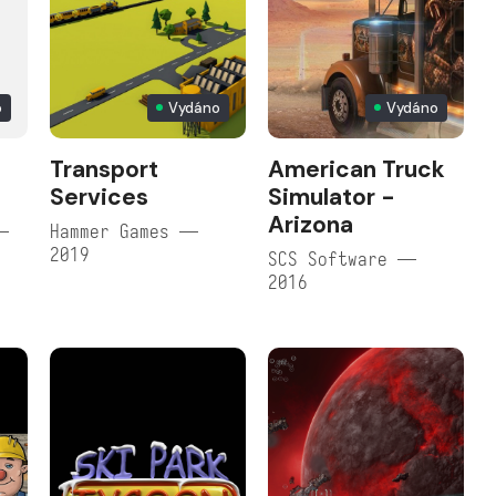
o
Vydáno
Vydáno
Transport
American Truck
Services
Simulator -
Arizona
—
Hammer Games —
2019
SCS Software —
2016