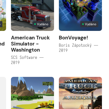
o
Vydáno
Vydáno
American Truck
BonVoyage!
nd
Simulator -
Boris Zápotocký —
Washington
2019
SCS Software —
2019