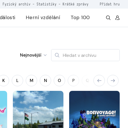
Fyzický archiv
-
Statistiky
-
Krátké zprávy
Přidat hru
dálosti
Herní vzdělání
Top 100
Nejnovější
K
L
M
N
O
P
Q
R
S