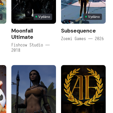
o
Vydáno
Vydáno
Moonfall
Subsequence
Ultimate
Zoemi Games — 2026
Fishcow Studio —
2018