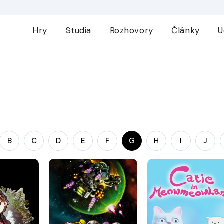
Hry
Studia
Rozhovory
Články
U
B
C
D
E
F
G
H
I
J