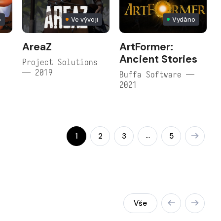
o
Ve vývoji
Vydáno
AreaZ
ArtFormer:
Ancient Stories
Project Solutions
— 2019
Buffa Software —
2021
…
1
2
3
5
Vše