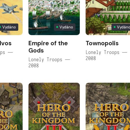
Vydáno
Vydáno
Vydán
lvos
Empire of the
Townopolis
Gods
ops —
Lonely Troops —
2008
Lonely Troops —
2008