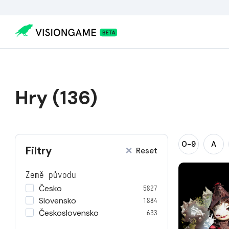
Hry (136)
0-9
A
Filtry
Reset
Země původu
Česko
5827
Slovensko
1884
Československo
633