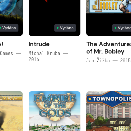
Vydáno
Vydáno
Vydán
!
Intrude
The Adventure
of Mr. Bobley
 Games —
Michal Kruba —
2016
Jan Žižka — 2015