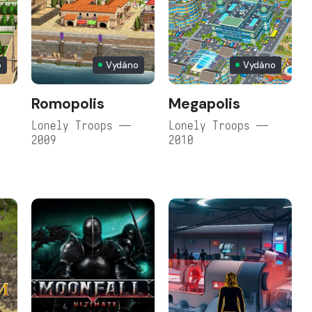
o
Vydáno
Vydáno
Romopolis
Megapolis
Lonely Troops —
Lonely Troops —
2009
2010