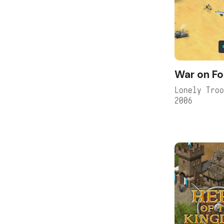
War on Fo
Lonely Tro
2006