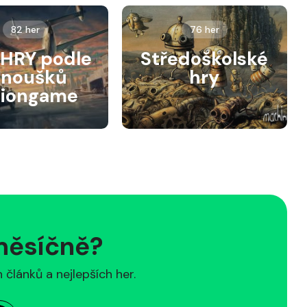
82 her
76 her
HRY podle
Středoškolské
anoušků
hry
siongame
 měsíčně?
článků a nejlepších her.