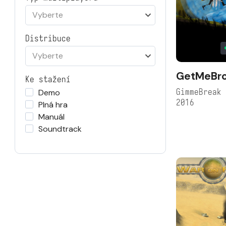
Vyberte
Distribuce
Vyberte
GetMeBro
Ke stažení
GimmeBreak
Demo
2016
Plná hra
Manuál
Soundtrack