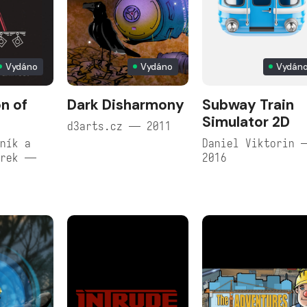
Vydáno
Vydáno
Vydán
n of
Dark Disharmony
Subway Train
Simulator 2D
d3arts.cz — 2011
ník a
Daniel Viktorin 
erek —
2016