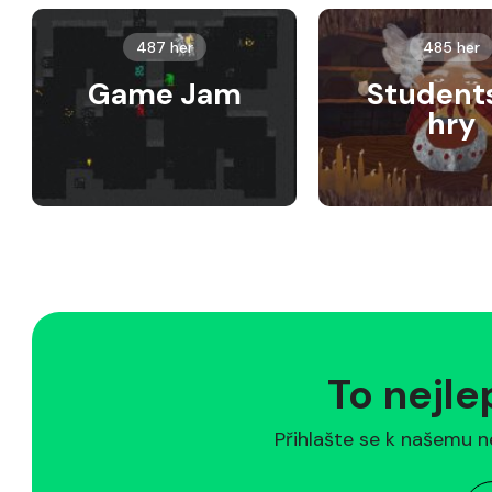
487 her
485 her
Game Jam
Student
hry
To nejle
Přihlašte se k našemu n