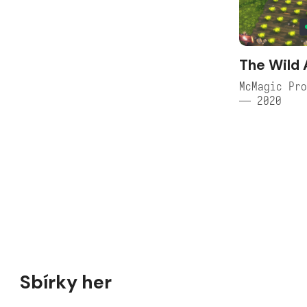
The Wild
McMagic Pro
— 2020
Sbírky her