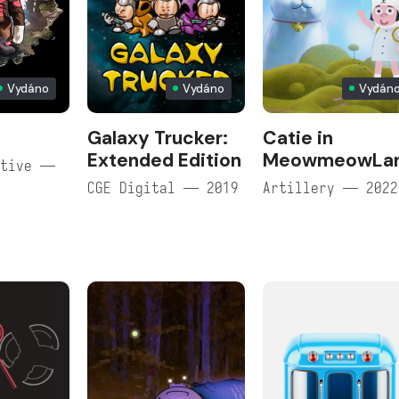
Vydáno
Vydáno
Vydán
Galaxy Trucker:
Catie in
Extended Edition
MeowmeowLa
ctive —
CGE Digital — 2019
Artillery — 2022