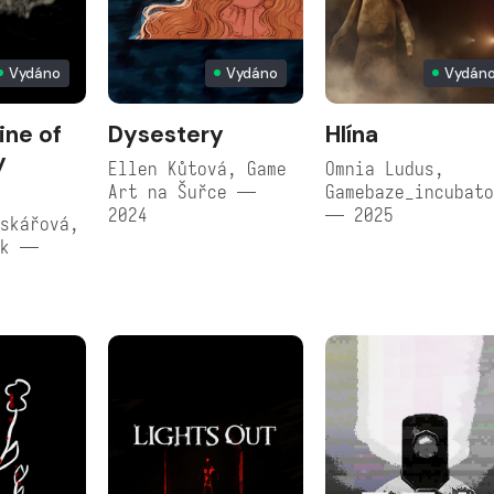
Vydáno
Vydáno
Vydán
ine of
Dysestery
Hlína
y
Ellen Kůtová, Game
Omnia Ludus,
Art na Šuřce —
Gamebaze_incubat
2024
— 2025
skářová,
ík —