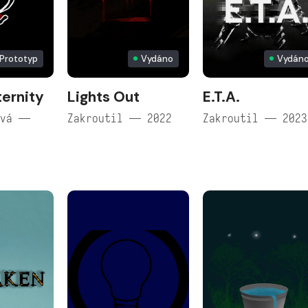
Prototyp
Vydáno
Vydán
ternity
Lights Out
E.T.A.
ová —
Zakroutil — 2022
Zakroutil — 2023