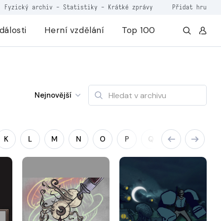
Fyzický archiv
-
Statistiky
-
Krátké zprávy
Přidat hru
dálosti
Herní vzdělání
Top 100
Nejnovější
K
L
M
N
O
P
Q
R
S