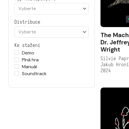
Vyberte
Distribuce
Vyberte
The Mach
Dr. Jeffre
Ke stažení
Wright
Demo
Silvie Papr
Plná hra
Jakub Hron
Manuál
2024
Soundtrack