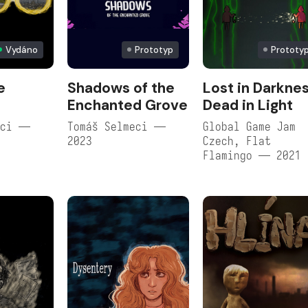
Vydáno
Prototyp
Prototy
e
Shadows of the
Lost in Darknes
Enchanted Grove
Dead in Light
eci —
Tomáš Selmeci —
Global Game Jam
2023
Czech, Flat
Flamingo — 2021