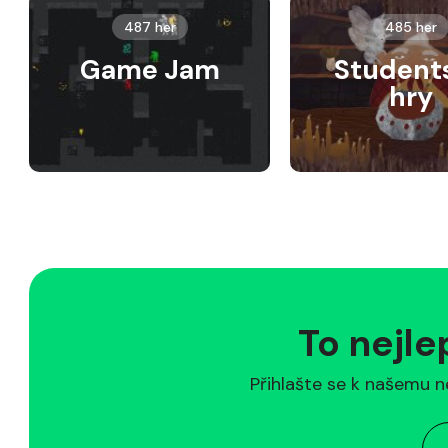
487 her
485 her
Game Jam
Student
hry
To nejle
Přihlašte se k našemu n