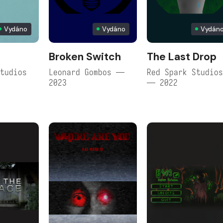
Vydáno
Vydáno
Vydán
Broken Switch
The Last Drop
tudios
Leonard Gombos —
Red Spark Studio
2023
— 2022