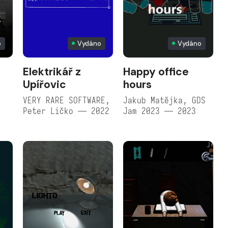
o
Vydáno
Vydáno
Elektrikář z
Happy office
Upířovic
hours
VERY RARE SOFTWARE,
Jakub Matějka, GDS
Peter Ličko — 2022
Jam 2023 — 2023