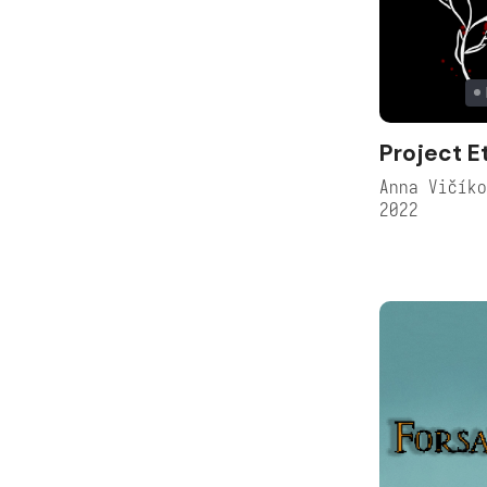
Project E
Anna Vičík
2022