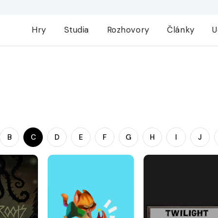
Hry
Studia
Rozhovory
Články
U
B
C
D
E
F
G
H
I
J