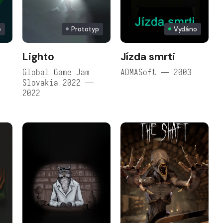
o
Prototyp
Vydáno
Lighto
Jízda smrti
s
Global Game Jam
ADMASoft — 2003
Slovakia 2022 —
2022