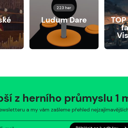
223 her
ské
Ludum Dare
TOP 
f
Vi
pší z herního průmyslu 1
ewsletteru a my vám zašleme přehled nejzajímavějších 