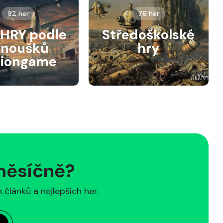
82 her
76 her
HRY podle
Středoškolské
anoušků
hry
siongame
 měsíčně?
článků a nejlepších her.