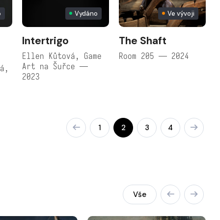
o
Vydáno
Ve vývoji
Intertrigo
The Shaft
Ellen Kůtová, Game
Room 205 — 2024
Art na Šuřce —
vá,
2023
e
1
2
3
4
Vše