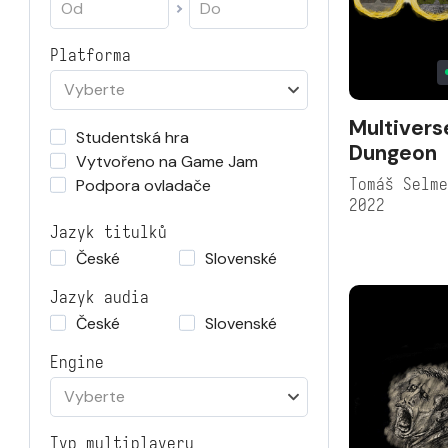
Platforma
Vyberte
Multivers
Studentská hra
Dungeon
Vytvořeno na Game Jam
Tomáš Selm
Podpora ovladače
2022
Jazyk titulků
České
Slovenské
Jazyk audia
České
Slovenské
Engine
Vyberte
Typ multiplayeru