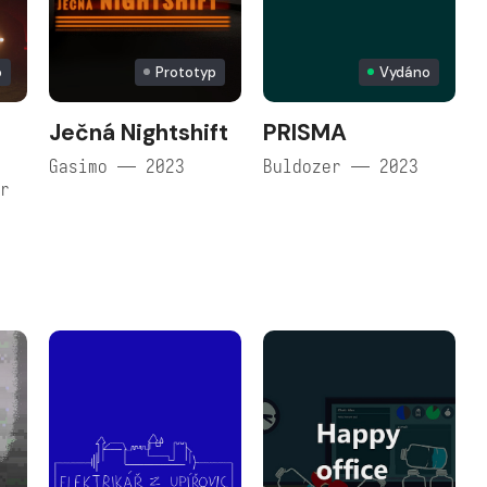
o
Prototyp
Vydáno
Ječná Nightshift
PRISMA
Gasimo — 2023
Buldozer — 2023
or