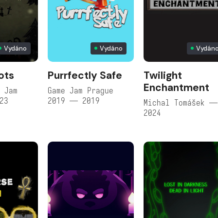
Vydáno
Vydáno
Vydán
ots
Purrfectly Safe
Twilight
Enchantment
 Jam
Game Jam Prague
23
2019 — 2019
Michal Tomášek —
2024