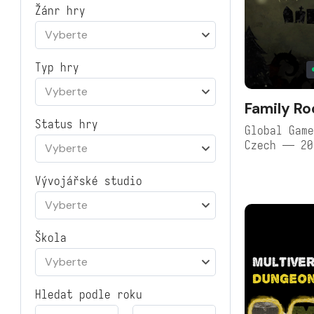
Žánr hry
Vyberte
Typ hry
Vyberte
Family Ro
Status hry
Global Game
Czech — 20
Vyberte
Vývojářské studio
Vyberte
Škola
Vyberte
Hledat podle roku