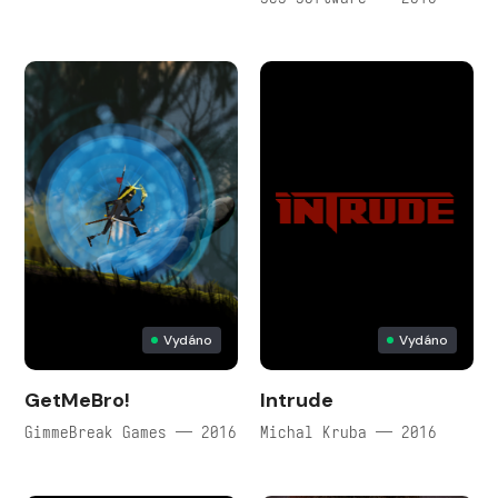
Vydáno
Vydáno
GetMeBro!
Intrude
GimmeBreak Games — 2016
Michal Kruba — 2016