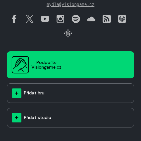
mydla@visiongame.cz
Podpořte
Visiongame.cz
Přidat hru
Přidat studio