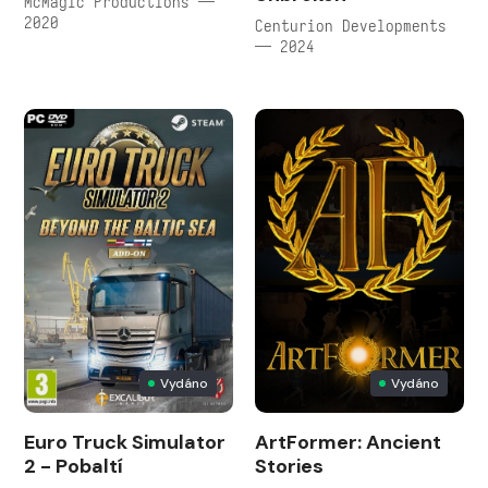
McMagic Productions —
2020
Centurion Developments
— 2024
Vydáno
Vydáno
Euro Truck Simulator
ArtFormer: Ancient
2 - Pobaltí
Stories