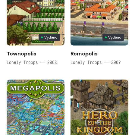
Vydáno
Vydáno
Townopolis
Romopolis
Lonely Troops — 2008
Lonely Troops — 2009