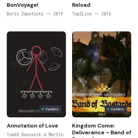
BonVoyage!
Reload
Boris Zápotocký — 2019
Top3Line — 2015
Vydáno
Vydáno
Annotation of Love
Kingdom Come:
Deliverance – Band of
Tomáš Basovník a Martin