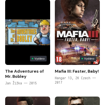
Vydáno
Vydáno
The Adventures of
Mafia III: Faster, Baby!
Mr. Bobley
Hangar 13, 2K Czech —
2017
Jan Žižka — 2015