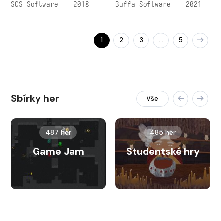
SCS Software — 2018
Buffa Software — 2021
1
2
3
5
…
Sbírky her
Vše
487 her
485 her
Game Jam
Studentské hry