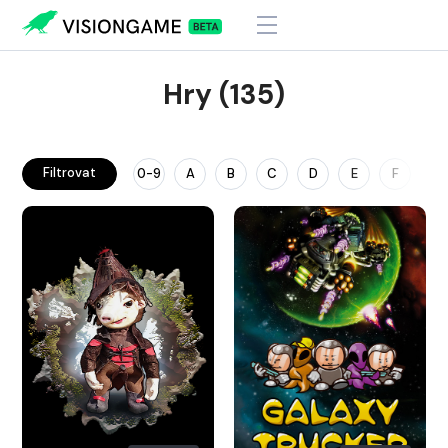
Hry (135)
Filtrovat
0-9
A
B
C
D
E
F
G