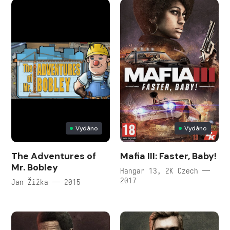
Vydáno
Vydáno
The Adventures of
Mafia III: Faster, Baby!
Mr. Bobley
Hangar 13, 2K Czech —
2017
Jan Žižka — 2015