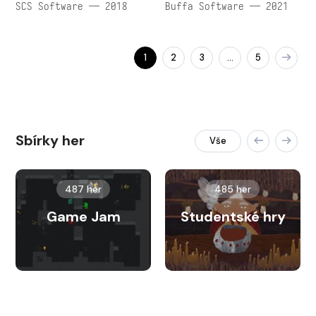
SCS Software — 2018
Buffa Software — 2021
1
2
3
5
…
Sbírky her
Vše
487 her
485 her
Game Jam
Studentské hry