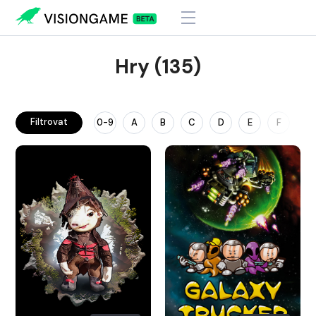
Hry (135)
Filtrovat
0-9
A
B
C
D
E
F
G