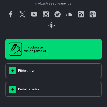
mydla@visiongame.cz
Podpořte
Visiongame.cz
Přidat hru
Přidat studio