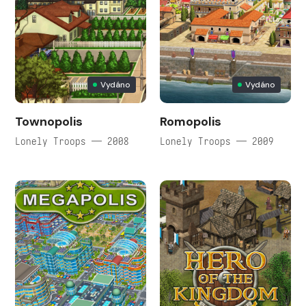
Vydáno
Vydáno
Townopolis
Romopolis
Lonely Troops — 2008
Lonely Troops — 2009