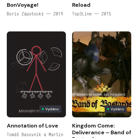
BonVoyage!
Reload
Boris Zápotocký — 2019
Top3Line — 2015
Vydáno
Vydáno
Annotation of Love
Kingdom Come:
Deliverance – Band of
Tomáš Basovník a Martin