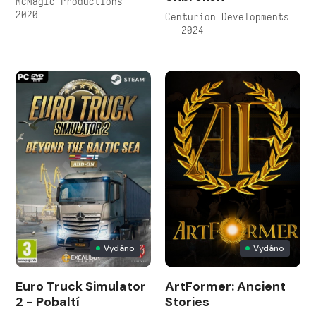
McMagic Productions —
2020
Centurion Developments
— 2024
Vydáno
Vydáno
Euro Truck Simulator
ArtFormer: Ancient
2 - Pobaltí
Stories