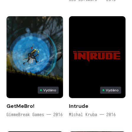
Vydáno
Vydáno
GetMeBro!
Intrude
GimmeBreak Games — 2016
Michal Kruba — 2016