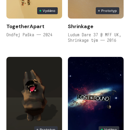
Vydáno
Prototyp
TogetherApart
Shrinkage
Ondřej Paška — 2024
Ludum Dare 37 @ MFF UK,
Shrinkage tým — 2016
Prototyp
Vydáno