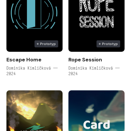
Prototyp
Prototyp
Escape Home
Rope Session
Dominika Kimličková —
Dominika Kimličková —
2024
2024