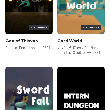
Prototyp
Prototyp
God of Thieves
Card World
Studio Emotikon — 2024
Kryštof Klestil, Mad
Cookies Studio — 2021