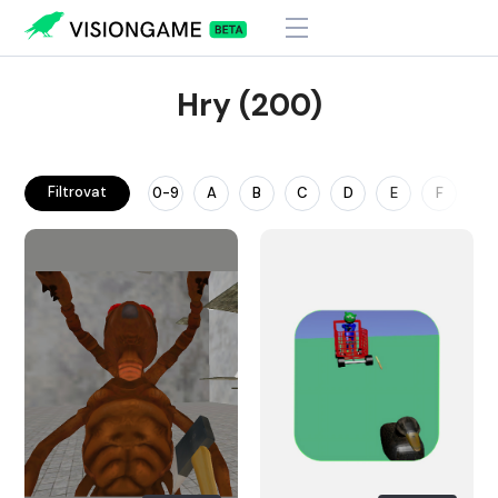
Hry (200)
Filtrovat
0-9
A
B
C
D
E
F
G