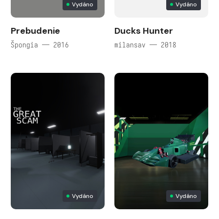
Vydáno
Vydáno
Prebudenie
Ducks Hunter
Špongia — 2016
milansav — 2018
Vydáno
Vydáno