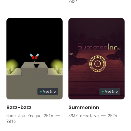
2024
Vydáno
Vydáno
Bzzz-bzzz
SummonInn
Game Jam Prague 2016 —
SMARTcreative — 2024
2016