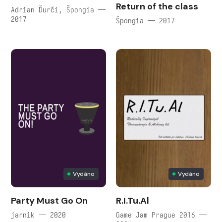
Return of the class
Adrian Ďurči, Špongia —
2017
Špongia — 2017
Vydáno
Vydáno
Party Must Go On
R.I.Tu.Al
jarnik — 2020
Game Jam Prague 2016 —