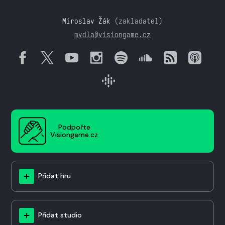
Miroslav Žák
(zakladatel)
mydla@visiongame.cz
Podpořte
Visiongame.cz
Přidat hru
Přidat studio