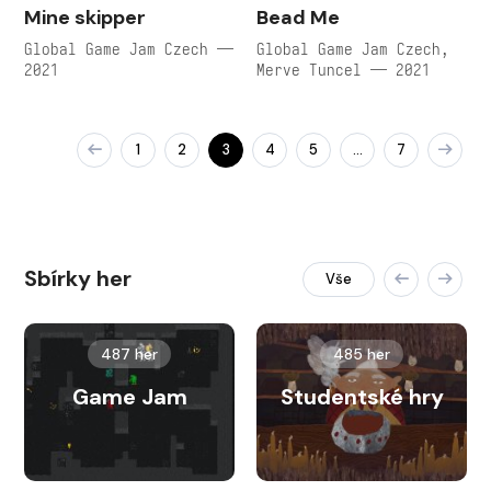
Mine skipper
Bead Me
Global Game Jam Czech —
Global Game Jam Czech,
2021
Merve Tuncel — 2021
1
2
3
4
5
7
…
Sbírky her
Vše
487 her
485 her
Game Jam
Studentské hry