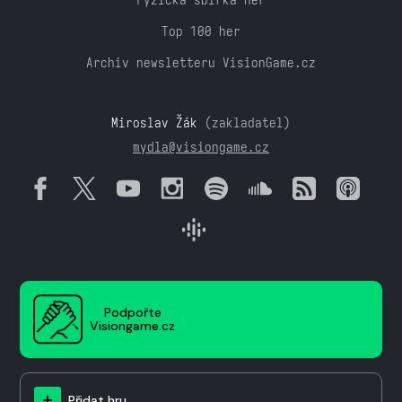
Top 100 her
Archiv newsletteru VisionGame.cz
Miroslav Žák
(zakladatel)
mydla@visiongame.cz
Podpořte
Visiongame.cz
Přidat hru