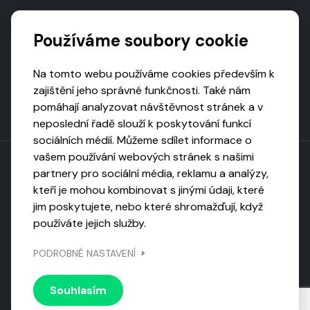
Podporují nás
Používáme soubory cookie
Na tomto webu používáme cookies především k
zajištění jeho správné funkčnosti. Také nám
pomáhají analyzovat návštěvnost stránek a v
neposlední řadě slouží k poskytování funkcí
sociálních médií. Můžeme sdílet informace o
vašem používání webových stránek s našimi
partnery pro sociální média, reklamu a analýzy,
kteří je mohou kombinovat s jinými údaji, které
Toto dílo podléhá licenci CC BY-NC-ND
jim poskytujete, nebo které shromažďují, když
Uveďte původ, neužívejte komerčně, nezpracovávejte.
používáte jejich služby.
Webarchivováno
PODROBNÉ NASTAVENÍ
Národní knihovnou ČR
Design by
Vanda
Souhlasím
© 2026 Visiongame. Všechna práva vyhrazena.
Zásady
ochrany soukromí