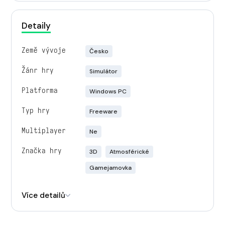
Detaily
Země vývoje
Česko
Žánr hry
Simulátor
Platforma
Windows PC
Typ hry
Freeware
Multiplayer
Ne
Značka hry
3D
Atmosférické
Gamejamovka
Engine
Unity
Více detailů