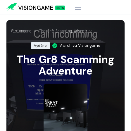
Visiongame
>
The Gr8 Scamming Adventure
V archivu Visiongame
Vydáno
The Gr8 Scamming
Adventure