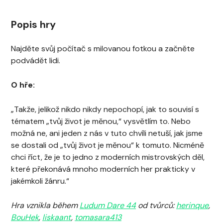
Popis hry
Najděte svůj počítač s milovanou fotkou a začněte
podvádět lidi.
O hře:
„Takže, jelikož nikdo nikdy nepochopí, jak to souvisí s
tématem „tvůj život je měnou,“ vysvětlím to. Nebo
možná ne, ani jeden z nás v tuto chvíli netuší, jak jsme
se dostali od „tvůj život je měnou“ k tomuto. Nicméně
chci říct, že je to jedno z moderních mistrovských děl,
které překonává mnoho moderních her prakticky v
jakémkoli žánru.“
Hra vznikla během
Ludum Dare 44
od tvůrců:
herinque
,
BouHek
,
liskaant
,
tomasara413