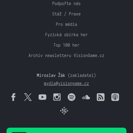
Podpořte nás
Stáž / Praxe
Pro média
Fyzická sbírka her
Top 100 her
Archiv newsletteru VisionGame.cz
Miroslav Žák
(zakladatel)
mydla@visiongame.cz