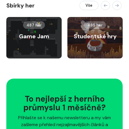
Sbírky her
Vše
487 her
485 her
Game Jam
Studentské hry
To nejlepší z herního
průmyslu 1 měsíčně?
Přihlašte se k našemu newsletteru a my vám
zašleme přehled nejzajímavějších článků a