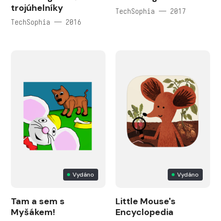
trojúhelníky
TechSophia — 2017
TechSophia — 2016
Vydáno
Vydáno
Tam a sem s
Little Mouse's
Myšákem!
Encyclopedia