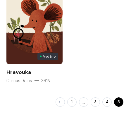
Vydáno
Hravouka
Circus Atos — 2019
1
3
4
5
…