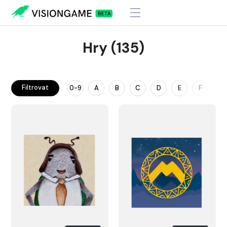
Hry (135)
Filtrovat
0-9
A
B
C
D
E
F
G