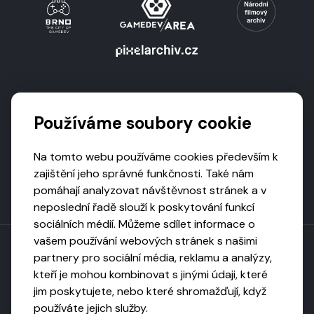
Podporují nás
Používáme soubory cookie
Na tomto webu používáme cookies především k
zajištění jeho správné funkčnosti. Také nám
pomáhají analyzovat návštěvnost stránek a v
neposlední řadě slouží k poskytování funkcí
sociálních médií. Můžeme sdílet informace o
vašem používání webových stránek s našimi
partnery pro sociální média, reklamu a analýzy,
kteří je mohou kombinovat s jinými údaji, které
Toto dílo podléhá licenci CC BY-NC-ND
jim poskytujete, nebo které shromažďují, když
Uveďte původ, neužívejte komerčně, nezpracovávejte.
používáte jejich služby.