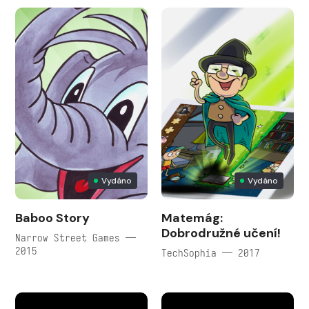
Vydáno
Vydáno
Baboo Story
Matemág:
Dobrodružné učení!
Narrow Street Games —
2015
TechSophia — 2017