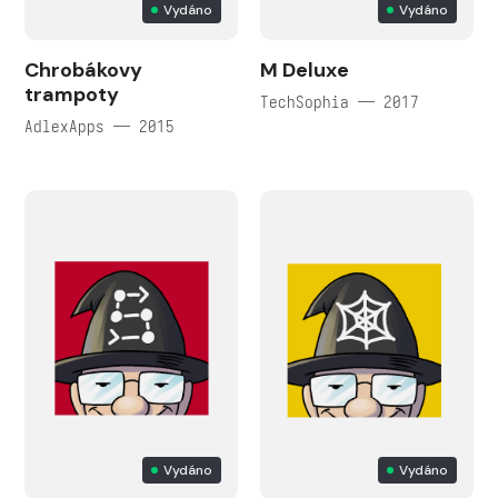
Vydáno
Vydáno
Chrobákovy
M Deluxe
trampoty
TechSophia — 2017
AdlexApps — 2015
Vydáno
Vydáno