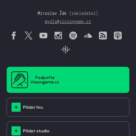
Miroslav Žák
(zakladatel)
mydla@visiongame.cz
Podpořte
Visiongame.cz
Přidat hru
Přidat studio