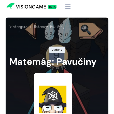
Visiongame
>
Matemág: Pavučiny
Vydáno
Matemág: Pavučiny