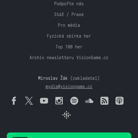
Podpořte nás
Stáž / Praxe
Pro média
Fyzická sbírka her
Top 100 her
Archiv newsletteru VisionGame.cz
Miroslav Žák
(zakladatel)
mydla@visiongame.cz