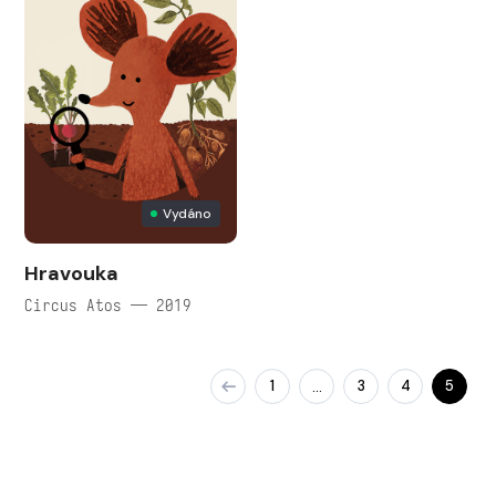
Vydáno
Hravouka
Circus Atos — 2019
1
3
4
5
…