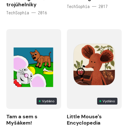
trojúhelníky
TechSophia — 2017
TechSophia — 2016
Vydáno
Vydáno
Tam a sem s
Little Mouse's
Myšákem!
Encyclopedia