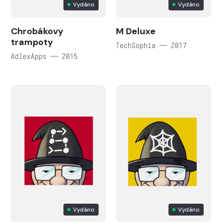
Vydáno
Vydáno
Chrobákovy
M Deluxe
trampoty
TechSophia — 2017
AdlexApps — 2015
Vydáno
Vydáno