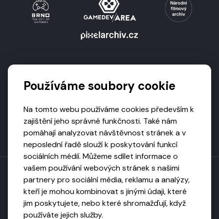
Podporují nás
Používáme soubory cookie
Na tomto webu používáme cookies především k
zajištění jeho správné funkčnosti. Také nám
pomáhají analyzovat návštěvnost stránek a v
neposlední řadě slouží k poskytování funkcí
sociálních médií. Můžeme sdílet informace o
vašem používání webových stránek s našimi
partnery pro sociální média, reklamu a analýzy,
kteří je mohou kombinovat s jinými údaji, které
Toto dílo podléhá licenci CC BY-NC-ND
jim poskytujete, nebo které shromažďují, když
Uveďte původ, neužívejte komerčně, nezpracovávejte.
používáte jejich služby.