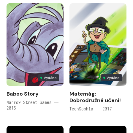
Vydáno
Vydáno
Baboo Story
Matemág:
Dobrodružné učení!
Narrow Street Games —
2015
TechSophia — 2017