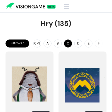
Hry (135)
Filtrovat
0-9
A
B
C
D
E
F
G