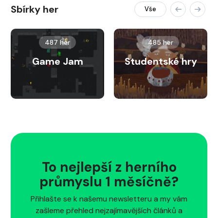
Sbírky her
Vše
487 her
485 her
Game Jam
Studentské hry
To nejlepší z herního
průmyslu 1 měsíčně?
Přihlašte se k našemu newsletteru a my vám
zašleme přehled nejzajímavějších článků a