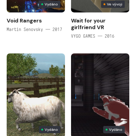
Vydáno
Ve vývoji
Void Rangers
Wait for your
girlfriend VR
Martin Senovsky — 2017
VYGO GAMES — 2016
Vydáno
Vydáno