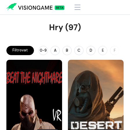
Hry (97)
Filtrovat
0-9
A
B
C
D
E
F
G