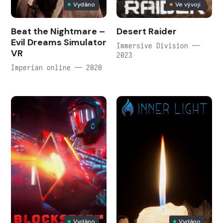
Vydáno
Ve vývoji
Beat the Nightmare –
Desert Raider
Evil Dreams Simulator
Immersive Division —
VR
2023
Imperian online — 2020
Vydáno
Vydáno