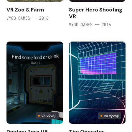
VR Zoo & Farm
Super Hero Shooting
VR
VYGO GAMES — 2016
VYGO GAMES — 2016
Ve vývoji
Ve vývoji
Destiny Zero VR
The Operator