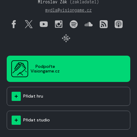
Miroslav Žák
(zakladatel)
mydla@visiongame.cz
Podpořte
Visiongame.cz
Přidat hru
Přidat studio