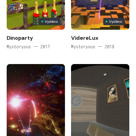
Vydáno
Vydáno
Dinoparty
VidereLux
Mystoryous — 2017
Mystoryous — 2018