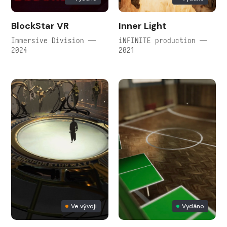
BlockStar VR
Inner Light
Immersive Division —
iNFINITE production —
2024
2021
Ve vývoji
Vydáno