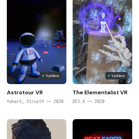
Vydáno
Vydáno
Astrotour VR
The Elementalist VR
Yahart, Struct9 — 2020
DES.X — 2020