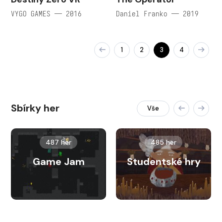
VYGO GAMES — 2016
Daniel Franko — 2019
1
2
3
4
Sbírky her
Vše
487 her
485 her
Game Jam
Studentské hry