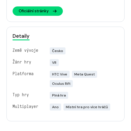
Oficiální stránky
Detaily
Země vývoje
Česko
Žánr hry
VR
Platforma
HTC Vive
Meta Quest
Oculus Rift
Typ hry
Plná hra
Multiplayer
Ano
Místní hra pro více hráčů