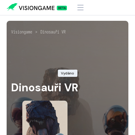
Visiongame
>
Dinosauři VR
Vydáno
Dinosauři VR