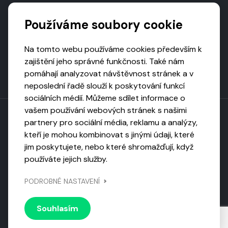
Podporují nás
Používáme soubory cookie
Na tomto webu používáme cookies především k
zajištění jeho správné funkčnosti. Také nám
pomáhají analyzovat návštěvnost stránek a v
neposlední řadě slouží k poskytování funkcí
sociálních médií. Můžeme sdílet informace o
vašem používání webových stránek s našimi
partnery pro sociální média, reklamu a analýzy,
kteří je mohou kombinovat s jinými údaji, které
Toto dílo podléhá licenci CC BY-NC-ND
jim poskytujete, nebo které shromažďují, když
Uveďte původ, neužívejte komerčně, nezpracovávejte.
používáte jejich služby.
Webarchivováno
PODROBNÉ NASTAVENÍ
Národní knihovnou ČR
Design by
Vanda
Souhlasím
© 2026 Visiongame. Všechna práva vyhrazena.
Zásady
ochrany soukromí