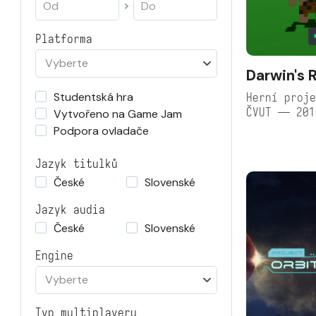
Platforma
Vyberte
Darwin's 
Studentská hra
Herní proje
ČVUT — 201
Vytvořeno na Game Jam
Podpora ovladače
Jazyk titulků
České
Slovenské
Jazyk audia
České
Slovenské
Engine
Vyberte
Typ multiplayeru