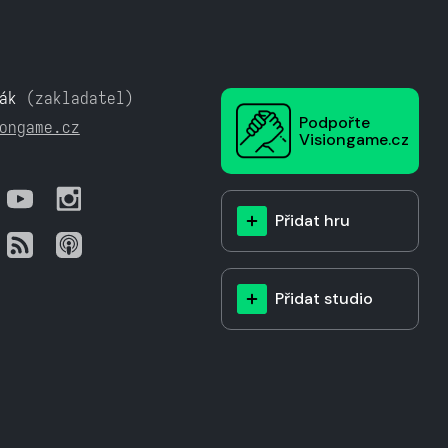
ák
(zakladatel)
Podpořte
ongame.cz
Visiongame.cz
Přidat hru
Přidat studio