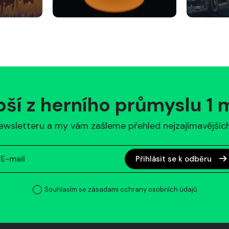
pší z herního průmyslu 1
ewsletteru a my vám zašleme přehled nejzajímavějších 
Přihlásit se k odběru
Souhlasím se zásadami ochrany osobních údajů