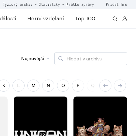
Fyzický archiv
-
Statistiky
-
Krátké zprávy
Přidat hru
dálosti
Herní vzdělání
Top 100
Nejnovější
K
L
M
N
O
P
Q
R
S