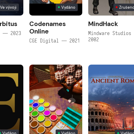
Ve vývoji
Vydáno
Zrušen
rbitus
Codenames
MindHack
Online
a — 2023
Mindware Studios
2002
CGE Digital — 2021
Vydáno
Vydáno
Vydán