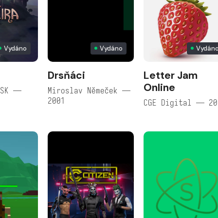
Vydáno
Vydáno
Vydán
Drsňáci
Letter Jam
Online
/SK —
Miroslav Němeček —
2001
CGE Digital — 20