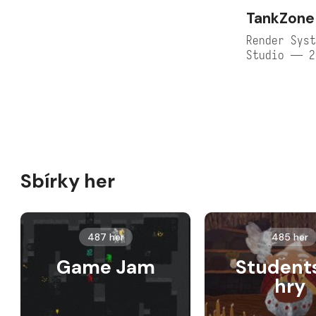
TankZone 
Render Syst
Studio — 2
Sbírky her
487 her
485 her
Game Jam
Student
hry