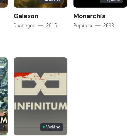
Galaxon
Monarchia
Chamegon — 2015
PupWorx — 2003
o
Vydáno