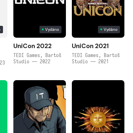
o
Vydáno
Vydáno
UniCon 2022
UniCon 2021
TEDI Games, Bartoš
TEDI Games, Bartoš
Studio — 2022
Studio — 2021
23