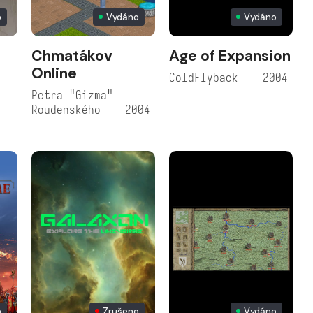
o
Vydáno
Vydáno
Chmatákov
Age of Expansion
Online
 —
ColdFlyback — 2004
Petra "Gizma"
Roudenského — 2004
o
Zrušeno
Vydáno