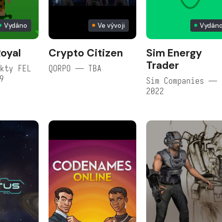
Vydáno
Ve vývoji
Vydán
Royal
Crypto Citizen
Sim Energy
Trader
kty FEL
QORPO — TBA
9
Sim Companies —
2022