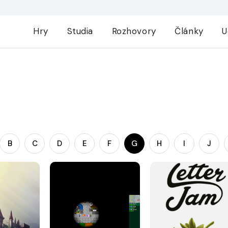
Hry
Studia
Rozhovory
Články
U
B
C
D
E
F
G
H
I
J