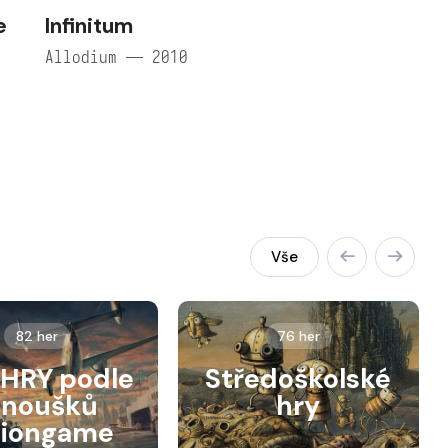
e
Infinitum
Allodium — 2010
Vše
82 her
76 her
HRY podle
Středoškolské
anoušků
hry
siongame