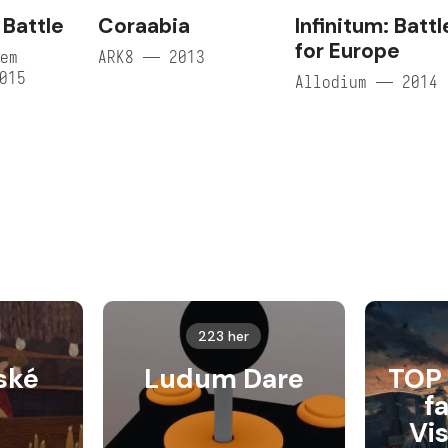
Battle
Coraabia
Infinitum: Battl
for Europe
em
ARK8 — 2013
015
Allodium — 2014
223 her
ské
Ludum Dare
TOP 
f
Vi