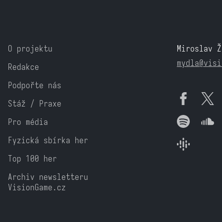
O projektu
Miroslav Ž
mydla@visi
Redakce
Podpořte nás
Stáž / Praxe
Pro média
Fyzická sbírka her
Top 100 her
Archiv newsletteru
VisionGame.cz