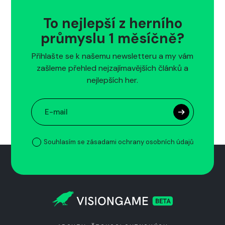
To nejlepší z herního
průmyslu 1 měsíčně?
Přihlašte se k našemu newsletteru a my vám
zašleme přehled nejzajímavějších článků a
nejlepších her.
Souhlasím se zásadami ochrany osobních údajů