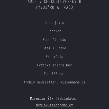
ARCHIV ČESKOSLOVENSKÝCH
VÝVOJÁŘŮ A HRÁČŮ
O projektu
Redakce
Podpořte nás
Stáž / Praxe
Pro média
Fyzická sbírka her
Top 100 her
Archiv newsletteru VisionGame.cz
Miroslav Žák
(zakladatel)
mydla@visiongame.cz