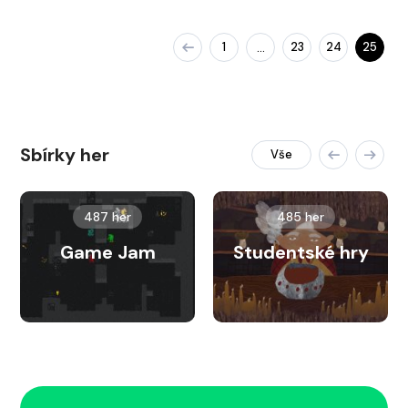
1
23
24
25
…
Sbírky her
Vše
487 her
485 her
Game Jam
Studentské hry