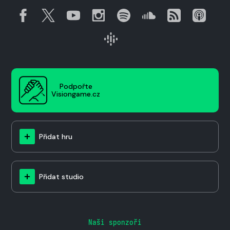
Podpořte
Visiongame.cz
Přidat hru
Přidat studio
Naši sponzoři