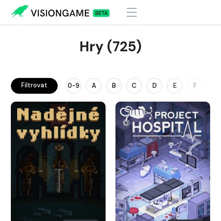
Hry (725)
Filtrovat
0-9
A
B
C
D
E
F
G