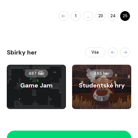
1
23
24
25
…
Sbírky her
Vše
487 her
485 her
Game Jam
Studentské hry