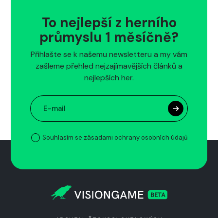
To nejlepší z herního
průmyslu 1 měsíčně?
Přihlašte se k našemu newsletteru a my vám
zašleme přehled nejzajímavějších článků a
nejlepších her.
Souhlasím se zásadami ochrany osobních údajů