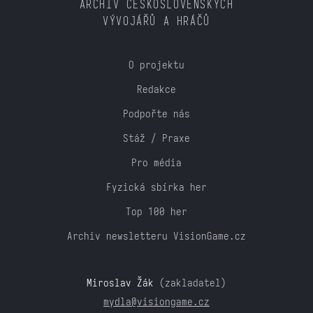
ARCHIV ČESKOSLOVENSKÝCH
VÝVOJÁŘŮ A HRÁČŮ
O projektu
Redakce
Podpořte nás
Stáž / Praxe
Pro média
Fyzická sbírka her
Top 100 her
Archiv newsletteru VisionGame.cz
Miroslav Žák
(zakladatel)
mydla@visiongame.cz