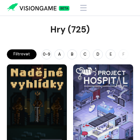
Hry (725)
Filtrovat
0-9
A
B
C
D
E
F
G