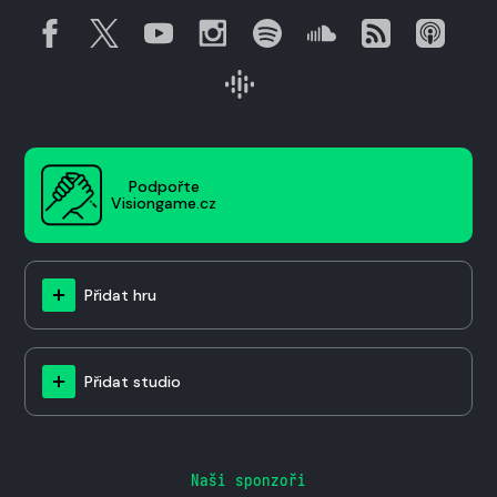
Podpořte
Visiongame.cz
Přidat hru
Přidat studio
Naši sponzoři