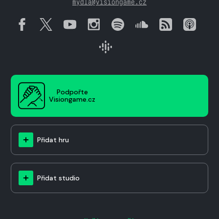
mydla@visiongame.cz
Podpořte
Visiongame.cz
Přidat hru
Přidat studio