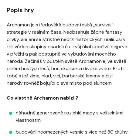
Popis hry
Archamon je středověká budovateská „survival“
strategie v reálném čase. Neobsahuje žádné fantasy
prvky, ale ani se striktně nedrží historických reálií. Jsi v
roli vůdce skupiny osadníků a tvůj úkol spočívá nejprve
v přežití a pak postupně ve vybudování mocného
národa. Začínáš v pustém světě Archamonie, ve světě
plném hustých lesů, hor, skalisek a divoké zvěře. Proti
tobě stojí zima, hlad, vlci, barbarské kmeny a cizí
národy rovněž bojující o své místo pod sluncem.
Co vlastně Archamon nabízí ?
náhodně generované rozlehlé mapy s volitelnými
vlastnostmi
budování neomezených vesnic s více než 30 druhy