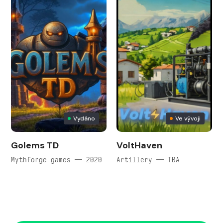
Vydáno
Ve vývoji
Golems TD
VoltHaven
Mythforge games — 2020
Artillery — TBA