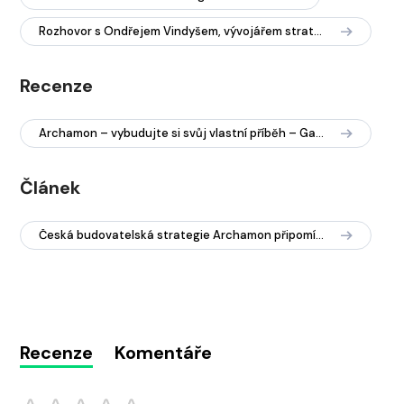
Rozhovor s Ondřejem Vindyšem, vývojářem strategie Archamon (gamingprofessors.cz)
Recenze
Archamon – vybudujte si svůj vlastní příběh – Gaming Professors
Článek
Česká budovatelská strategie Archamon připomíná křížence Banished a Stronghold
Recenze
Komentáře