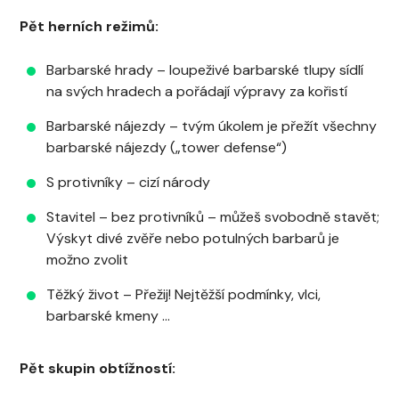
Pět herních režimů:
Barbarské hrady – loupeživé barbarské tlupy sídlí
na svých hradech a pořádají výpravy za kořistí
Barbarské nájezdy – tvým úkolem je přežít všechny
barbarské nájezdy („tower defense“)
S protivníky – cizí národy
Stavitel – bez protivníků – můžeš svobodně stavět;
Výskyt divé zvěře nebo potulných barbarů je
možno zvolit
Těžký život – Přežij! Nejtěžší podmínky, vlci,
barbarské kmeny …
Pět skupin obtížností: