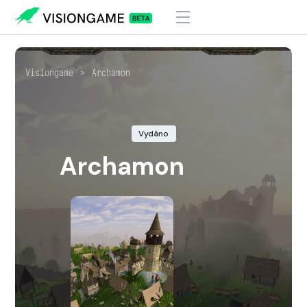
Visiongame
>
Archamon
Vydáno
Archamon