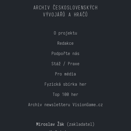
ARCHIV ČESKOSLOVENSKÝCH
VÝVOJÁŘŮ A HRÁČŮ
O projektu
Redakce
Podpořte nás
Stáž / Praxe
Pro média
Fyzická sbírka her
Top 100 her
Archiv newsletteru VisionGame.cz
Miroslav Žák
(zakladatel)