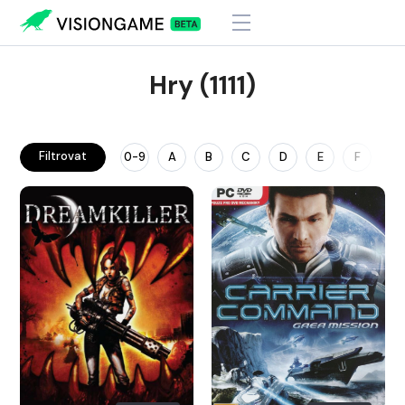
Hry (1111)
Filtrovat
0-9
A
B
C
D
E
F
G