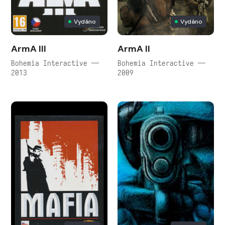
Vydáno
Vydáno
ArmA III
ArmA II
Bohemia Interactive —
Bohemia Interactive —
2013
2009