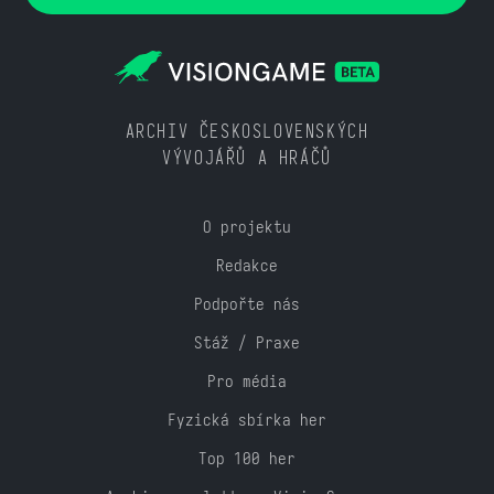
ARCHIV ČESKOSLOVENSKÝCH
VÝVOJÁŘŮ A HRÁČŮ
O projektu
Redakce
Podpořte nás
Stáž / Praxe
Pro média
Fyzická sbírka her
Top 100 her