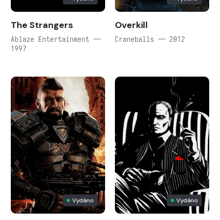
The Strangers
Overkill
Ablaze Entertainment —
Craneballs — 2012
1997
Vydáno
Vydáno