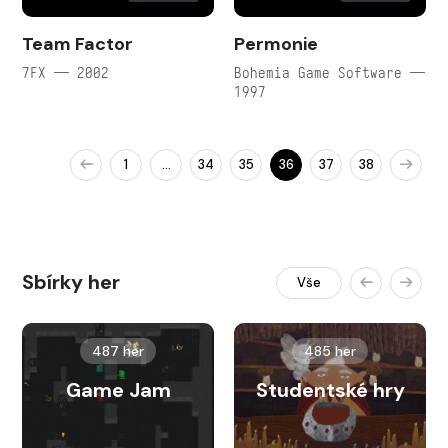
Team Factor
Permonie
7FX — 2002
Bohemia Game Software —
1997
1
34
35
36
37
38
…
Sbírky her
Vše
487 her
485 her
Game Jam
Studentské hry