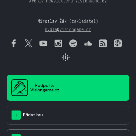
Archiv newsletteru VisionGame.cz
Miroslav Žák
(zakladatel)
mydla@visiongame.cz
Podpořte
Visiongame.cz
Přidat hru