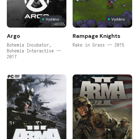
Vydáno
Vydáno
Argo
Rampage Knights
Bohemia Incubator,
Rake in Grass — 2015
Bohemia Interactive —
2017