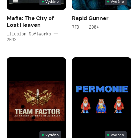
Vydáno
Vydáno
Mafia: The City of
Rapid Gunner
Lost Heaven
7FX — 2004
Illusion Softworks —
2002
Vydáno
Vydáno