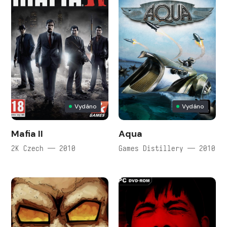
Vydáno
Vydáno
Mafia II
Aqua
2K Czech — 2010
Games Distillery — 2010