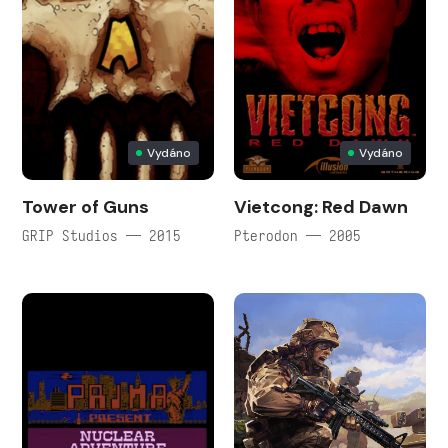
Vydáno
Vydáno
Tower of Guns
Vietcong: Red Dawn
GRIP Studios — 2015
Pterodon — 2005