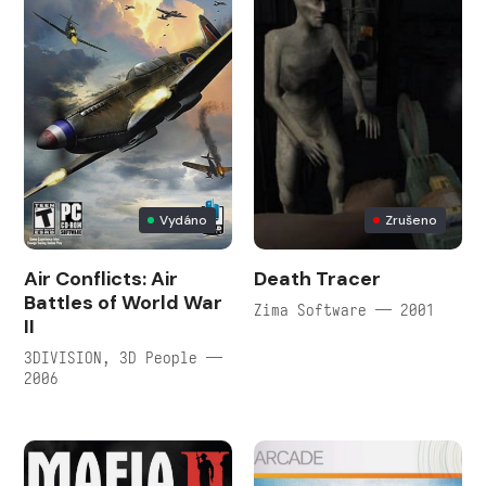
Vydáno
Zrušeno
Air Conflicts: Air
Death Tracer
Battles of World War
Zima Software — 2001
II
3DIVISION, 3D People —
2006