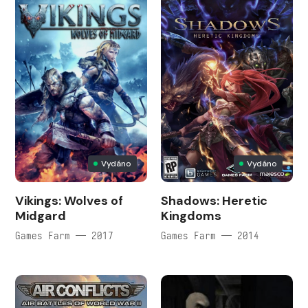
Vydáno
Vydáno
Vikings: Wolves of
Shadows: Heretic
Midgard
Kingdoms
Games Farm — 2017
Games Farm — 2014