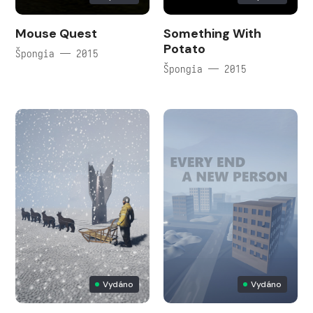
Mouse Quest
Something With
Potato
Špongia — 2015
Špongia — 2015
Vydáno
Vydáno