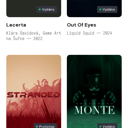
Vydáno
Vydáno
Lacerta
Out Of Eyes
Klára Davidová, Game Art
Liquid Squid — 2024
na Šuřce — 2022
Prototyp
Vydáno