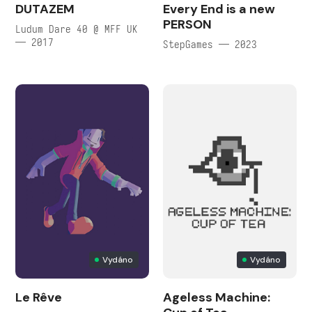
DUTAZEM
Every End is a new
PERSON
Ludum Dare 40 @ MFF UK
— 2017
StepGames — 2023
Vydáno
Vydáno
Le Rêve
Ageless Machine: