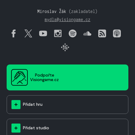
Miroslav Žák
(zakladatel)
mydla@visiongame.cz
Podpořte
Visiongame.cz
Přidat hru
Přidat studio