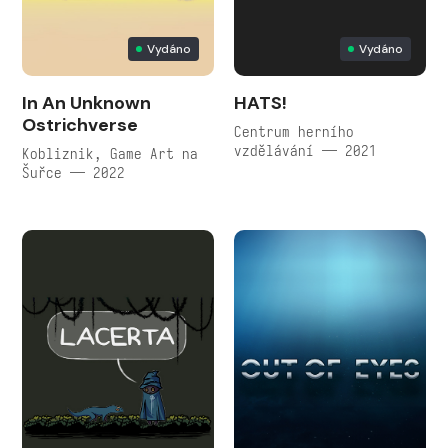
Vydáno
Vydáno
In An Unknown
HATS!
Ostrichverse
Centrum herního
vzdělávání — 2021
Kobliznik, Game Art na
Šuřce — 2022