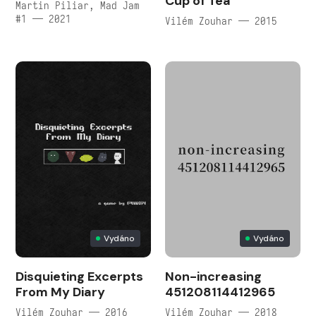
Cup of Tea
Martin Piliar, Mad Jam
#1 — 2021
Vilém Zouhar — 2015
Vydáno
Vydáno
Disquieting Excerpts
Non-increasing
From My Diary
451208114412965
Vilém Zouhar — 2016
Vilém Zouhar — 2018