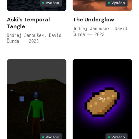
Vydáno
Vydáno
Aski's Temporal
The Underglow
Tangle
Ondřej Janoušek, David
Čurda — 2023
Ondřej Janoušek, David
Čurda — 2023
Vydáno
Vydáno