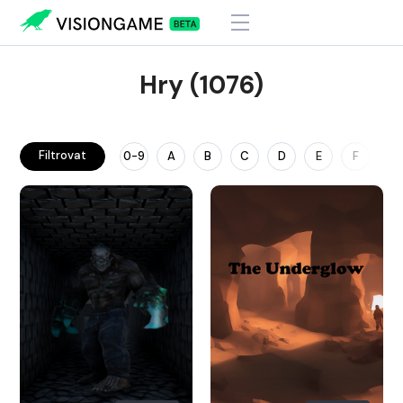
Hry (1076)
Filtrovat
0-9
A
B
C
D
E
F
G