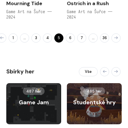
Mourning Tide
Ostrich in a Rush
Game Art na Šuřce —
Game Art na Šuřce —
2024
2024
1
3
4
5
6
7
36
…
…
Sbírky her
Vše
487 her
485 her
Game Jam
Studentské hry