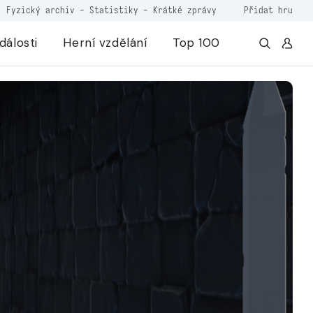
Fyzický archiv
-
Statistiky
-
Krátké zprávy
Přidat hru
dálosti
Herní vzdělání
Top 100