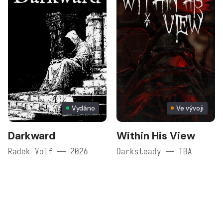
Vydáno
Ve vývoji
Darkward
Within His View
Radek Volf — 2026
Darksteady — TBA