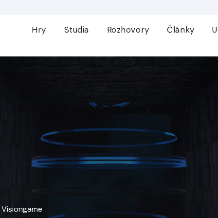
Hry
Studia
Rozhovory
Články
U
u Visiongame