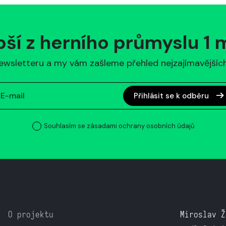
pší z herního průmyslu 1
ewsletteru a my vám zašleme přehled nejzajímavějších 
Přihlásit se k odběru
Souhlasím se zásadami ochrany osobních údajů
O projektu
Miroslav Ž