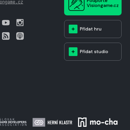
Podpořte
ongame.cz
Visiongame.cz
Přidat hru
Přidat studio