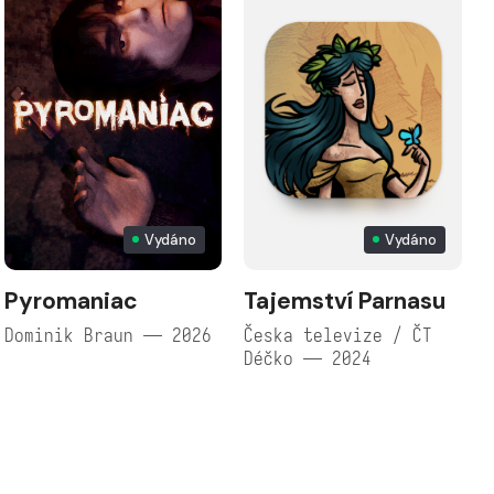
Vydáno
Vydáno
Pyromaniac
Tajemství Parnasu
Dominik Braun — 2026
Česka televize / ČT
Déčko — 2024
Č