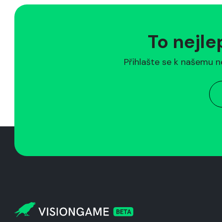
To nejle
Přihlašte se k našemu n