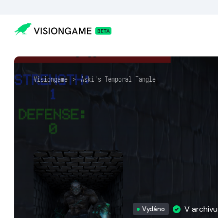
Visiongame
>
Aski's Temporal Tangle
V archiv
Vydáno