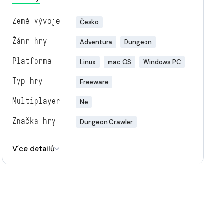
Země vývoje
Česko
Žánr hry
Adventura
Dungeon
Platforma
Linux
mac OS
Windows PC
Typ hry
Freeware
Multiplayer
Ne
Značka hry
Dungeon Crawler
Engine
Unity
Více detailů