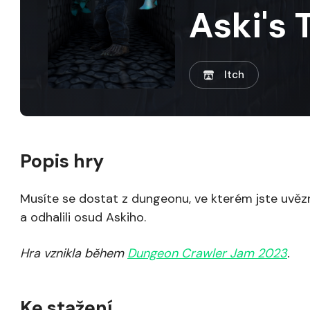
Aski's
Itch
Popis hry
Musíte se dostat z dungeonu, ve kterém jste uvěz
a odhalili osud Askiho.
Hra vznikla během
Dungeon Crawler Jam 2023
.
Ke stažení