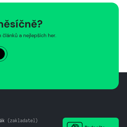
 měsíčně?
článků a nejlepších her.
ák
(zakladatel)