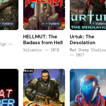
Vydáno
Vydáno
Vydán
HELLMUT: The
Urtuk: The
Badass from Hell
Desolation
sign —
Volcanicc — 2018
Mad Sheep Studio
— 2021