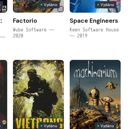
o
Vydáno
Vydáno
:
Factorio
Space Engineers
Wube Software —
Keen Software House
2020
— 2019
 —
o
Vydáno
Vydáno