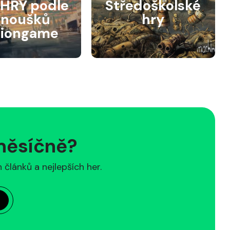
HRY podle
Středoškolské
anoušků
hry
siongame
 měsíčně?
článků a nejlepších her.