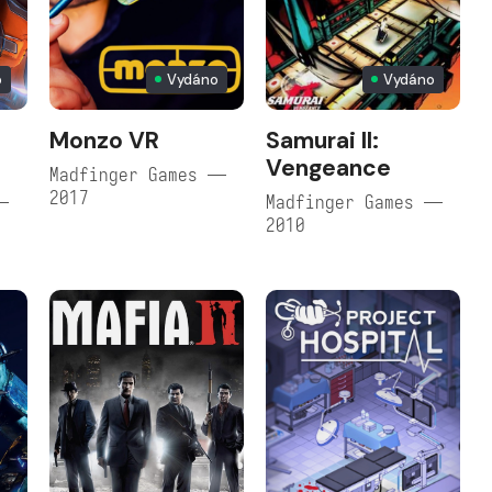
o
Vydáno
Vydáno
Monzo VR
Samurai II:
Vengeance
Madfinger Games —
2017
—
Madfinger Games —
2010