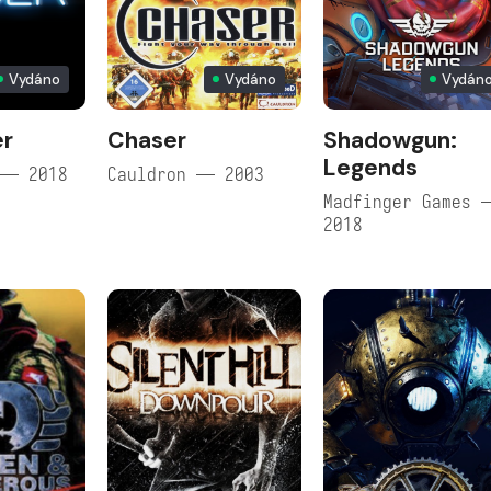
Vydáno
Vydáno
Vydán
er
Chaser
Shadowgun:
Legends
 — 2018
Cauldron — 2003
Madfinger Games 
2018