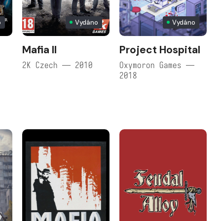
o
Vydáno
Vydáno
Mafia II
Project Hospital
2K Czech — 2010
Oxymoron Games —
2018