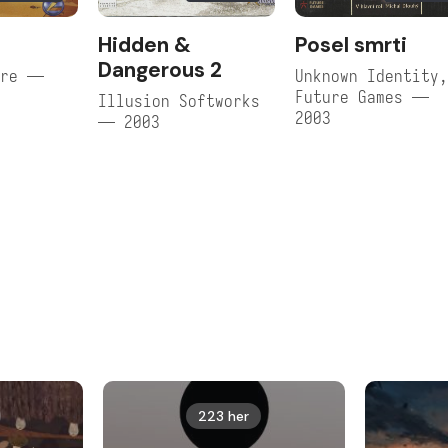
Hidden &
Posel smrti
Dangerous 2
are —
Unknown Identity
Future Games —
Illusion Softworks
2003
— 2003
223 her