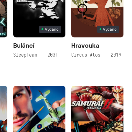
o
Vydáno
Vydáno
Bulánci
Hravouka
SleepTeam — 2001
Circus Atos — 2019
s