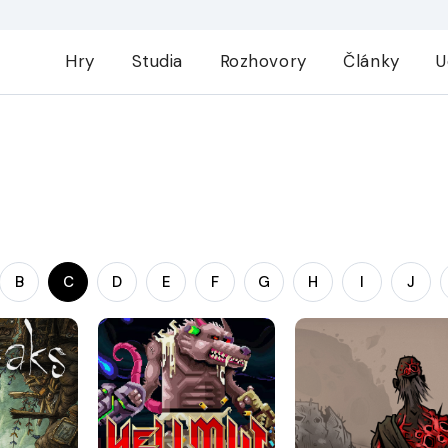
Hry
Studia
Rozhovory
Články
U
B
C
D
E
F
G
H
I
J