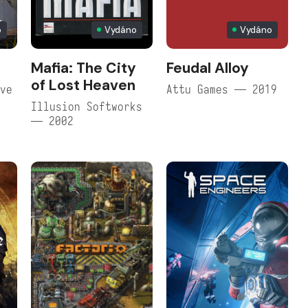
o
Vydáno
Vydáno
Mafia: The City
Feudal Alloy
of Lost Heaven
ive
Attu Games — 2019
Illusion Softworks
— 2002