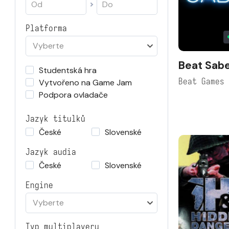
Platforma
Vyberte
Beat Sab
Studentská hra
Beat Games
Vytvořeno na Game Jam
Podpora ovladače
Jazyk titulků
České
Slovenské
Jazyk audia
České
Slovenské
Engine
Vyberte
Typ multiplayeru