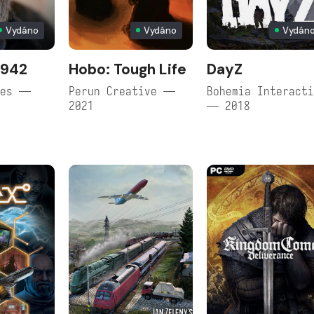
Vydáno
Vydáno
Vydán
1942
Hobo: Tough Life
DayZ
mes —
Perun Creative —
Bohemia Interact
2021
— 2018