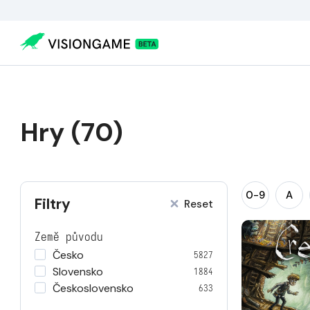
Hry (70)
0-9
A
Filtry
Reset
Země původu
Česko
5827
Slovensko
1884
Československo
633