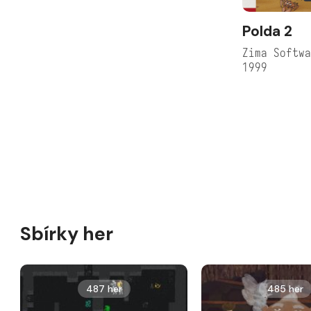
Polda 2
Zima Softw
1999
Sbírky her
487 her
485 her