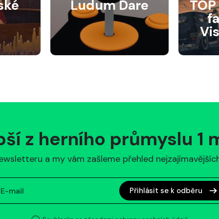
ské
Ludum Dare
TOP 
f
Vi
pší z herního průmyslu 1
ewsletteru a my vám zašleme přehled nejzajímavějších 
Přihlásit se k odběru