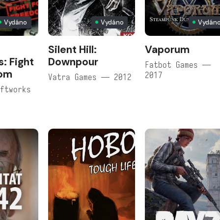
Vydáno
Vydáno
Vydán
Silent Hill:
Vaporum
: Fight
Downpour
Fatbot Games —
dom
2017
Vatra Games — 2012
ftworks