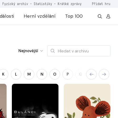
Fyzický archiv
-
Statistiky
-
Krátké zprávy
Přidat hru
dálosti
Herní vzdělání
Top 100
Nejnovější
K
L
M
N
O
P
Q
R
S