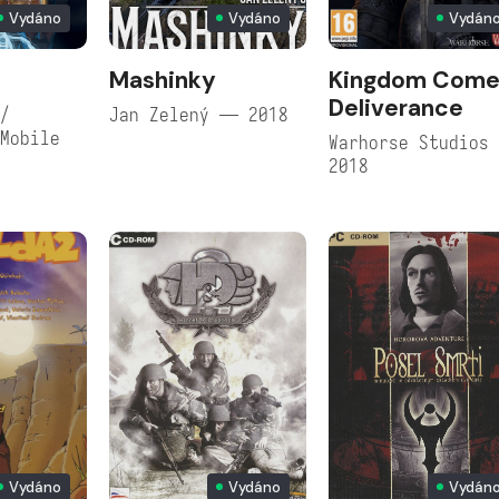
Vydáno
Vydáno
Vydán
Mashinky
Kingdom Come
Deliverance
/
Jan Zelený — 2018
Mobile
Warhorse Studios
2018
Vydáno
Vydáno
Vydán