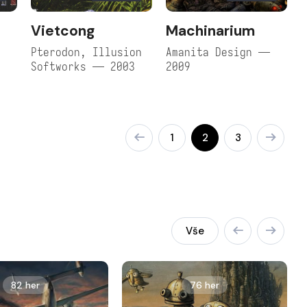
Vietcong
Machinarium
,
Pterodon, Illusion
Amanita Design —
Softworks — 2003
2009
1
2
3
Vše
82 her
76 her