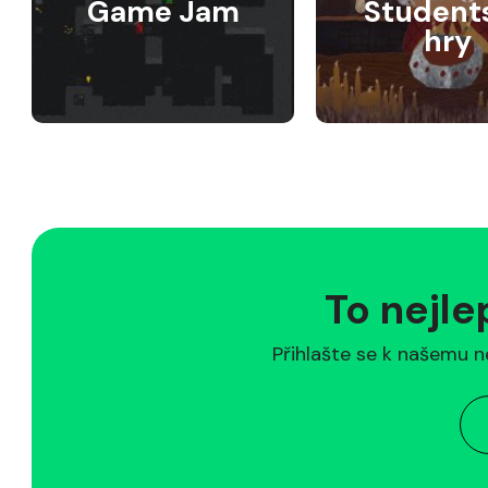
Game Jam
Student
hry
To nejle
Přihlašte se k našemu n