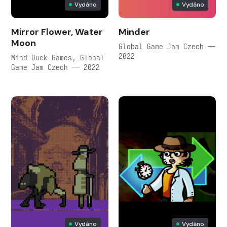
Vydáno
Vydáno
Mirror Flower, Water
Minder
Moon
Global Game Jam Czech —
2022
Mind Duck Games, Global
Game Jam Czech — 2022
Vydáno
Vydáno