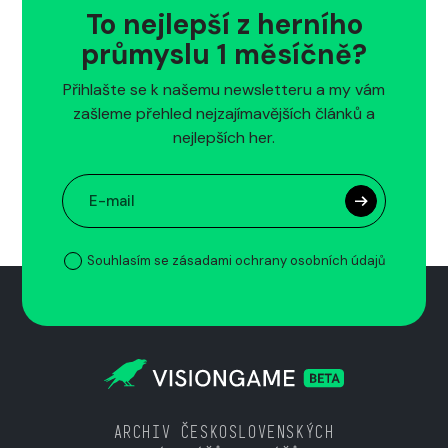
To nejlepší z herního
průmyslu 1 měsíčně?
Přihlašte se k našemu newsletteru a my vám
zašleme přehled nejzajímavějších článků a
nejlepších her.
Souhlasím se zásadami ochrany osobních údajů
ARCHIV ČESKOSLOVENSKÝCH