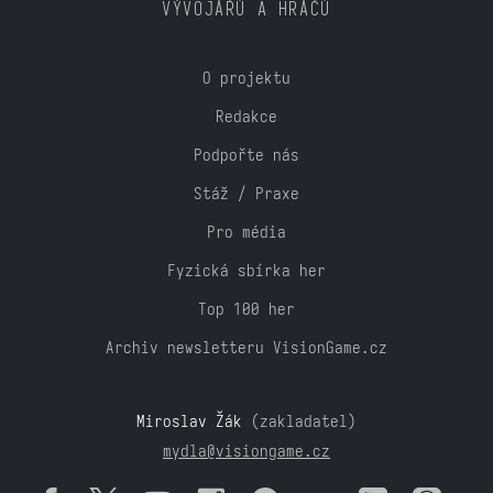
VÝVOJÁŘŮ A HRÁČŮ
O projektu
Redakce
Podpořte nás
Stáž / Praxe
Pro média
Fyzická sbírka her
Top 100 her
Archiv newsletteru VisionGame.cz
Miroslav Žák
(zakladatel)
mydla@visiongame.cz