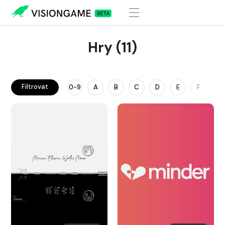
Hry (11)
Filtrovat
0-9
A
B
C
D
E
F
G