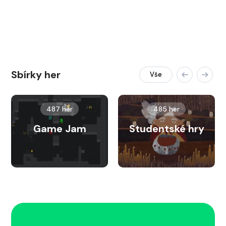
Sbírky her
Vše
487 her
485 her
Game Jam
Studentské hry