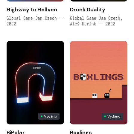
Highway to Hellven
Drunk Duality
Global Game Jam Czech —
Global Game Jam Czech,
2022
Aleš Herink — 2022
Vydáno
Vydáno
BiPolar
Boxlings