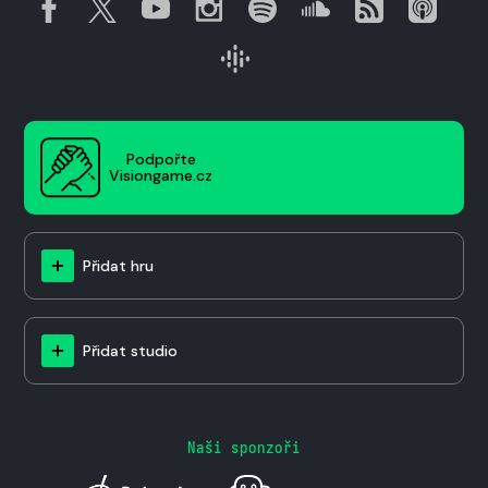
Podpořte
Visiongame.cz
Přidat hru
Přidat studio
Naši sponzoři