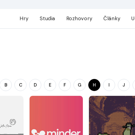
Hry
Studia
Rozhovory
Články
U
B
C
D
E
F
G
H
I
J