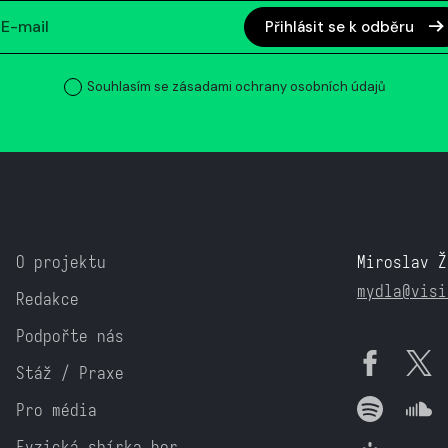
Přihlásit se k odběru
Souhlasím se zásadami ochrany osobních údajů
O projektu
Miroslav Ž
mydla@visi
Redakce
Podpořte nás
Stáž / Praxe
Pro média
Fyzická sbírka her