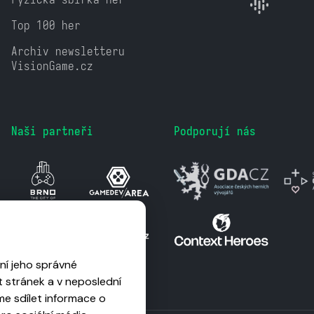
Top 100 her
Archiv newsletteru
VisionGame.cz
Naši partneři
Podporují nás
ní jeho správné
 stránek a v neposlední
me sdílet informace o