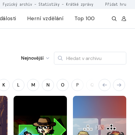
Fyzický archiv
-
Statistiky
-
Krátké zprávy
Přidat hru
dálosti
Herní vzdělání
Top 100
Nejnovější
K
L
M
N
O
P
Q
R
S