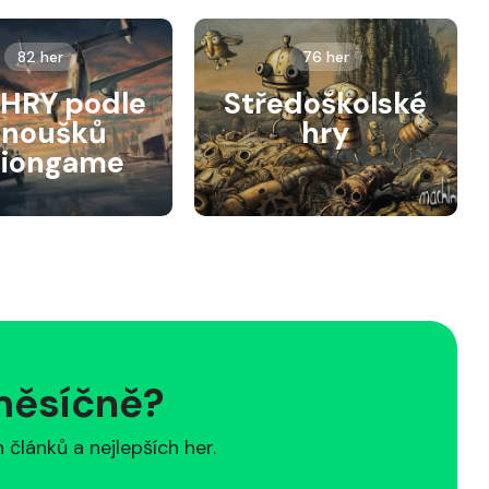
82 her
76 her
HRY podle
Středoškolské
anoušků
hry
siongame
 měsíčně?
článků a nejlepších her.