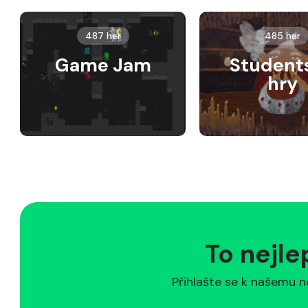
487 her
485 her
Game Jam
Student
hry
To nejle
Přihlašte se k našemu n