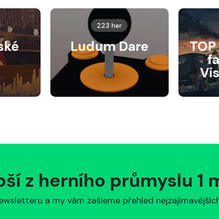
223 her
ské
Ludum Dare
TOP 
f
Vi
pší z herního průmyslu 1
ewsletteru a my vám zašleme přehled nejzajímavějších 