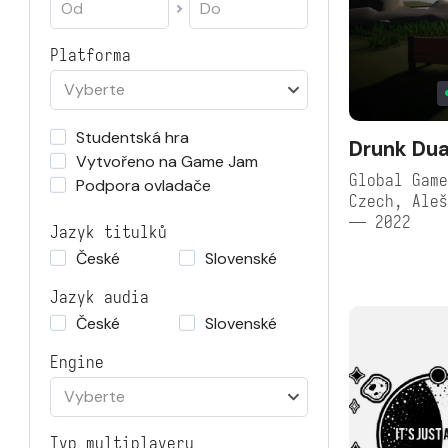
Platforma
Vyberte
Studentská hra
Drunk Dua
Vytvořeno na Game Jam
Global Game
Podpora ovladače
Czech, Aleš
— 2022
Jazyk titulků
České
Slovenské
Jazyk audia
České
Slovenské
Engine
Vyberte
Typ multiplayeru