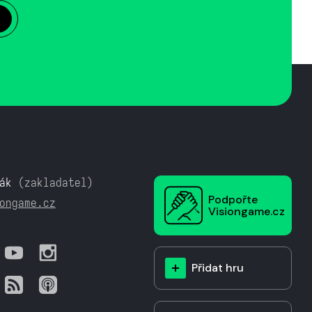
ák
(zakladatel)
Podpořte
ongame.cz
Visiongame.cz
Přidat hru